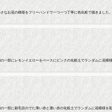
小さなお花の模様をフリーハンドで一つ一つ丁寧に色化粧で描きました
側の一部にレモンイエローをベースにピンクの化粧土でランダムに花模様
側の一部に刷毛目のでた薄い赤と濃い赤の化粧土でランダムに花模様を彩