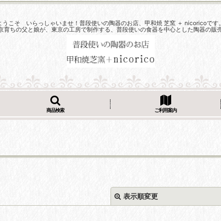
ようこそ いらっしゃいませ！普段使いの陶器のお店、甲和焼 芝窯 ＋ nicoricoです
京育ちの父と娘が、東京の工房で制作する、普段使いの食器を中心とした陶器の販
商品検索
ご利用案内
表示順変更