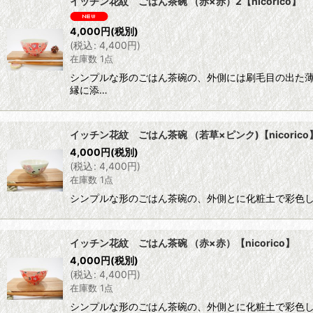
イッチン花紋 ごはん茶碗 （赤×赤）2【nicorico】
4,000
円
(税別)
(
税込
:
4,400
円
)
在庫数 1点
シンプルな形のごはん茶碗の、外側には刷毛目の出た
縁に添…
イッチン花紋 ごはん茶碗 （若草×ピンク)【nicorico
4,000
円
(税別)
(
税込
:
4,400
円
)
在庫数 1点
シンプルな形のごはん茶碗の、外側とに化粧土で彩色し
イッチン花紋 ごはん茶碗 （赤×赤）【nicorico】
4,000
円
(税別)
(
税込
:
4,400
円
)
在庫数 1点
シンプルな形のごはん茶碗の、外側とに化粧土で彩色し