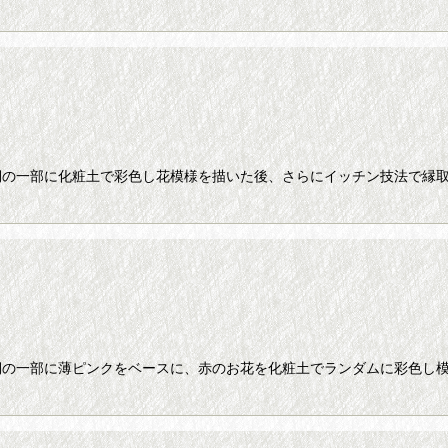
側の一部に化粧土で彩色し花模様を描いた後、さらにイッチン技法で縁取
側の一部に薄ピンクをベースに、赤のお花を化粧土でランダムに彩色し模