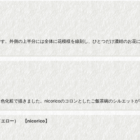
です。外側の上半分には全体に花模様を線刻し、ひとつだけ濃紺のお花に
】
化粧で描きました。nicoricoのコロンとしたご飯茶碗のシルエット
ー） 【nicorico】