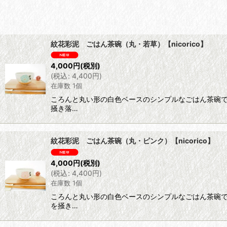
サブカテゴリ
:
表示数
:
紋花彩泥 ごはん茶碗（丸・若草）【nicorico】
並び順
:
4,000
円
(税別)
(
税込
:
4,400
円
)
在庫数 1個
ころんと丸い形の白色ベースのシンプルなごはん茶碗
掻き落…
紋花彩泥 ごはん茶碗（丸・ピンク）【nicorico】
4,000
円
(税別)
(
税込
:
4,400
円
)
在庫数 1個
ころんと丸い形の白色ベースのシンプルなごはん茶碗
を掻き…