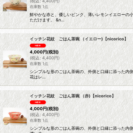
(
税込
:
4,400
円
)
在庫数 1点
鮮やかな赤と、優しいピンク、薄いレモンイエローの
ただけます。 &n…
イッチン花紋 ごはん茶碗 （イエロー)【nicorico】
4,000
円
(税別)
(
税込
:
4,400
円
)
在庫数 1点
シンプルな形のごはん茶碗の、外側と口縁に添った内
花はレ…
イッチン花紋 ごはん茶碗 （赤)【nicorico】
4,000
円
(税別)
(
税込
:
4,400
円
)
在庫数 1点
シンプルな形のごはん茶碗の、外側と口縁に添った内