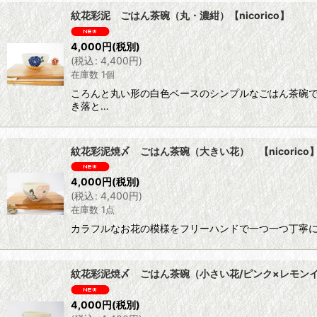
紋花彩泥 ごはん茶碗（丸・濃紺）【nicorico】
4,000
円
(税別)
(
税込
:
4,400
円
)
在庫数 1個
ころんと丸い形の白色ベースのシンプルなごはん茶碗
き落と…
紋花彩泥焼〆 ごはん茶碗（大きい花） 【nicorico
4,000
円
(税別)
(
税込
:
4,400
円
)
在庫数 1点
カラフルなお花の模様をフリーハンドで一つ一つ丁寧に色
紋花彩泥焼〆 ごはん茶碗（小さい花/ピンク×レモンイエロ
4,000
円
(税別)