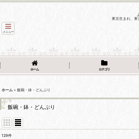
東京生まれ、東
メニュー
ホーム
カテゴリ
ホーム
>
飯碗・鉢・どんぶり
飯碗・鉢・どんぶり
129
件