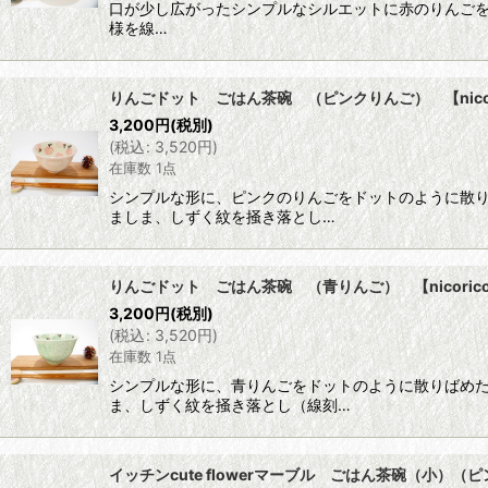
口が少し広がったシンプルなシルエットに赤のりんご
様を線…
りんごドット ごはん茶碗 （ピンクりんご） 【nicor
3,200
円
(税別)
(
税込
:
3,520
円
)
在庫数 1点
シンプルな形に、ピンクのりんごをドットのように散
ましま、しずく紋を掻き落とし…
りんごドット ごはん茶碗 （青りんご） 【nicoric
3,200
円
(税別)
(
税込
:
3,520
円
)
在庫数 1点
シンプルな形に、青りんごをドットのように散りばめ
ま、しずく紋を掻き落とし（線刻…
イッチンcute flowerマーブル ごはん茶碗（小）（ピン