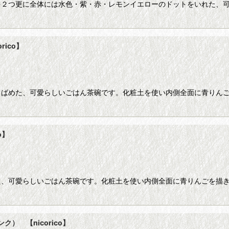
を２つ更に全体には水色・紫・赤・レモンイエローのドットをいれた、可
ico】
りばめた、可愛らしいごはん茶碗です。化粧土を使い内側全面に青りん
o】
た、可愛らしいごはん茶碗です。化粧土を使い内側全面に青りんごを描
ク） 【nicorico】