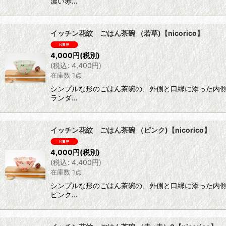
濃い赤…
イッチン花紋 ごはん茶碗 （若草)【nicorico】
4,000
円
(税別)
(
税込
:
4,400
円
)
在庫数 1点
シンプルな形のごはん茶碗の、外側と口縁に添った内
ランダ…
イッチン花紋 ごはん茶碗 （ピンク)【nicorico】
4,000
円
(税別)
(
税込
:
4,400
円
)
在庫数 1点
シンプルな形のごはん茶碗の、外側と口縁に添った内
ピンク…