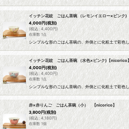
イッチン花紋 ごはん茶碗 （レモンイエロー×ピンク)【ni
4,000
円
(税別)
(
税込
:
4,400
円
)
在庫数 1点
シンプルな形のごはん茶碗の、外側とに化粧土で彩色し
イッチン花紋 ごはん茶碗 （水色×ピンク)【nicorico
4,000
円
(税別)
(
税込
:
4,400
円
)
在庫数 1点
シンプルな形のごはん茶碗の、外側とに化粧土で彩色し
赤×赤りんご ごはん茶碗（小） 【nicorico】
3,800
円
(税別)
(
税込
:
4,180
円
)
在庫数 1個