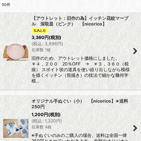
30
件
表示数
:
【アウトレット：旧作の為】イッチン花紋マーブ
ル 深取皿（ピンク） 【nicorico】
並び順
:
3,360
円
(税別)
(
税込
:
3,696
円
)
絞り込む
在庫数 1枚
旧作のため、アウトレット価格にしました。
￥４，２００ 20％OFF → ￥３，３６０（税
抜） スポイト状の道具を使い絞り出しながら模様
を描くイッチン（筒描き）の技法で細かな幾何学
模…
オリジナル手ぬぐい（小） 【nicorico】※送料
250円
1,200
円
(税別)
(
税込
:
1,320
円
)
在庫数 4枚
※手ぬぐいのみのご購入の場合、送料は全国一律
250円とさせていただきます。 念願のオリジナル