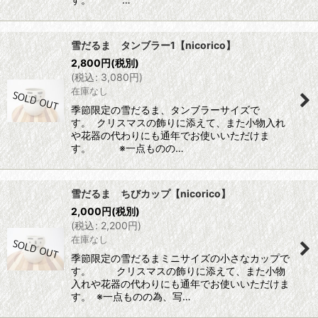
雪だるま タンブラー1【nicorico】
2,800
円
(税別)
(
税込
:
3,080
円
)
在庫なし
季節限定の雪だるま、タンブラーサイズで
す。 クリスマスの飾りに添えて、また小物入れ
や花器の代わりにも通年でお使いいただけま
す。 ※一点ものの…
雪だるま ちびカップ【nicorico】
2,000
円
(税別)
(
税込
:
2,200
円
)
在庫なし
季節限定の雪だるまミニサイズの小さなカップで
す。 クリスマスの飾りに添えて、また小物
入れや花器の代わりにも通年でお使いいただけま
す。 ※一点ものの為、写…