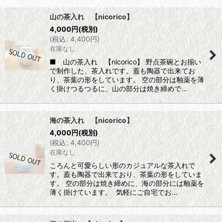
山の茶入れ 【nicorico】
4,000
円
(税別)
(
税込
:
4,400
円
)
在庫なし
■ 山の茶入れ 【nicorico】 野点茶碗とお揃い
で制作した、茶入れです。蓋も陶器で出来てお
り、茶葉の形をしています。 空の部分は釉薬を薄
く掛けつるつるに、山の部分は焼き締めで…
海の茶入れ 【nicorico】
4,000
円
(税別)
(
税込
:
4,400
円
)
在庫なし
ころんと可愛らしい形のカジュアルな茶入れで
す。蓋も陶器で出来ており、茶葉の形をしていま
す。 空の部分は焼き締めに、海の部分には釉薬を
薄く掛けています。 気軽にご自宅でお…