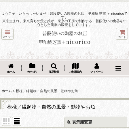
ようこそ いらっしゃいませ！普段使いの陶器のお店、甲和焼 芝窯 ＋ nicoricoで
す。
東京生まれ、東京育ちの父と娘が、東京の工房で制作する、普段使いの食器を中
心とした陶器の販売をしています。
メニュー
カート
ホーム
カテゴリ
商品検索
ご利用案内
マイページ
ホーム
>
模様／縁起物・自然の風景・動物やお魚
模様／縁起物・自然の風景・動物やお魚
表示順変更
閉じる