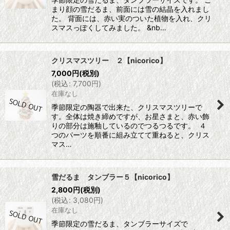
まり顔の雪だるま、前面には雪の結晶を入れまし
た。 背面には、赤い実のついた植物を入れ、クリ
スマスっぽくしてみました。 &nb…
クリスマスツリー ２【nicorico】
7,000
円
(税別)
(
税込
:
7,700
円
)
在庫なし
季節限定の陶器で出来た、クリスマスツリーで
す。全体は焼き締めですが、お星さまと、赤い飾
りの部分は施釉しているのでつるつるです。 ４
つのパーツを順番に組み立てて重ねると、クリス
マス…
雪だるま タンブラー５【nicorico】
2,800
円
(税別)
(
税込
:
3,080
円
)
在庫なし
季節限定の雪だるま、タンブラーサイズで