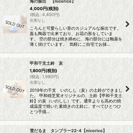
海の振出 【nicorico】
4,000
円
(税別)
(
税込
:
4,400
円
)
在庫なし
ころんと可愛らしい形のカジュアルな振出です。
蓋も陶器で出来ており、お花の形をしていま
す。 空の部分は焼き締めに、海の部分には釉薬を
薄く掛けています。 気軽にご自宅でお抹…
甲和干支土鈴 亥
1,800
円
(税別)
(
税込
:
1,980
円
)
在庫なし
2019年の干支 いのしし（亥）の土鈴ができまし
た。 甲和焼芝窯オリジナルの、土鈴【甲和干支土
鈴】の亥（いのしし）です。通常よりも高めの焼
成温度で焼いた素焼きの土鈴に、すべてひとつひ
とつ手描…
雪だるま タンブラー22-4【nicorico】