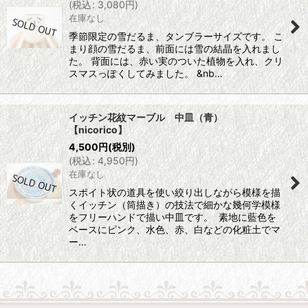
(
税込
:
3,080
円
)
在庫なし
季節限定の雪だるま、タンブラーサイズです。 こ
まり顔の雪だるま、前面には雪の結晶を入れまし
た。 背面には、赤い実のついた植物を入れ、クリ
スマスっぽくしてみました。 &nb…
イッチン花紋マーブル 中皿（青）
【nicorico】
4,500
円
(税別)
(
税込
:
4,950
円
)
在庫なし
スポイト状の道具を使い絞り出しながら模様を描
くイッチン（筒描き）の技法で細かな幾何学模様
をフリーハンドで描い中皿です。 素地に藍色を
ベースにピンク、水色、赤、白などの化粧土でマ
ー…