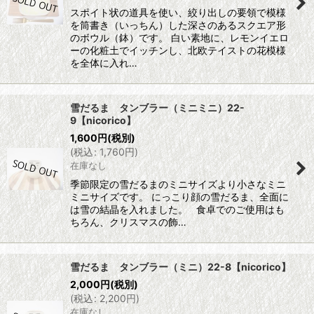
スポイト状の道具を使い、絞り出しの要領で模様
を筒書き（いっちん）した深さのあるスクエア形
のボウル（鉢）です。 白い素地に、レモンイエロ
ーの化粧土でイッチンし、北欧テイストの花模様
を全体に入れ…
雪だるま タンブラー（ミニミニ）22-
9【nicorico】
1,600
円
(税別)
(
税込
:
1,760
円
)
在庫なし
季節限定の雪だるまのミニサイズより小さなミニ
ミニサイズです。 にっこり顔の雪だるま、全面に
は雪の結晶を入れました。 食卓でのご使用はも
ちろん、クリスマスの飾…
雪だるま タンブラー（ミニ）22-8【nicorico】
2,000
円
(税別)
(
税込
:
2,200
円
)
在庫なし