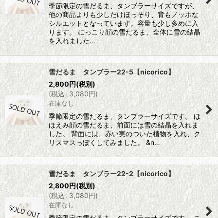
季節限定の雪だるま、タンブラーサイズですが、
他の商品よりも少しだけほっそり、背もノッポな
シルエットとなっています。容量も少し多めに入
ります。 にっこり顔の雪だるま、全体に雪の結晶
を入れました…
雪だるま タンブラー22-5【nicorico】
2,800
円
(税別)
(
税込
:
3,080
円
)
在庫なし
季節限定の雪だるま、タンブラーサイズです。 ほ
ほえみ顔の雪だるま、前面には雪の結晶を入れま
した。 背面には、赤い実のついた植物を入れ、ク
リスマスっぽくしてみました。 &n…
雪だるま タンブラー22-2【nicorico】
2,800
円
(税別)
(
税込
:
3,080
円
)
在庫なし
季節限定の雪だるま、タンブラーサイズです。 こ