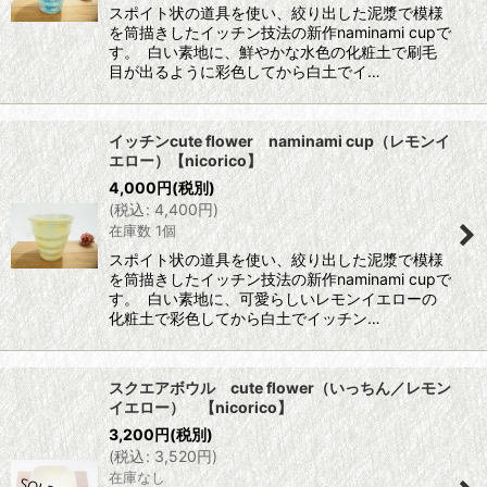
スポイト状の道具を使い、絞り出した泥漿で模様
を筒描きしたイッチン技法の新作naminami cupで
す。 白い素地に、鮮やかな水色の化粧土で刷毛
目が出るように彩色してから白土でイ…
イッチンcute flower naminami cup（レモンイ
エロー）【nicorico】
4,000
円
(税別)
(
税込
:
4,400
円
)
在庫数 1個
スポイト状の道具を使い、絞り出した泥漿で模様
を筒描きしたイッチン技法の新作naminami cupで
す。 白い素地に、可愛らしいレモンイエローの
化粧土で彩色してから白土でイッチン…
スクエアボウル cute flower（いっちん／レモン
イエロー） 【nicorico】
3,200
円
(税別)
(
税込
:
3,520
円
)
在庫なし