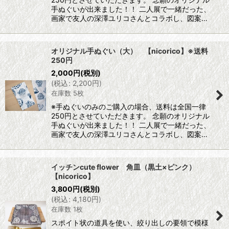
手ぬぐいが出来ました！！ 二人展で一緒だった、
画家で友人の深澤ユリコさんとコラボし、図案…
オリジナル手ぬぐい（大） 【nicorico】※送料
250円
2,000
円
(税別)
(
税込
:
2,200
円
)
在庫数 5枚
※手ぬぐいのみのご購入の場合、送料は全国一律
250円とさせていただきます。 念願のオリジナル
手ぬぐいが出来ました！！ 二人展で一緒だった、
画家で友人の深澤ユリコさんとコラボし、図案…
イッチンcute flower 角皿（黒土×ピンク）
【nicorico】
3,800
円
(税別)
(
税込
:
4,180
円
)
在庫数 1枚
スポイト状の道具を使い、絞り出しの要領で模様