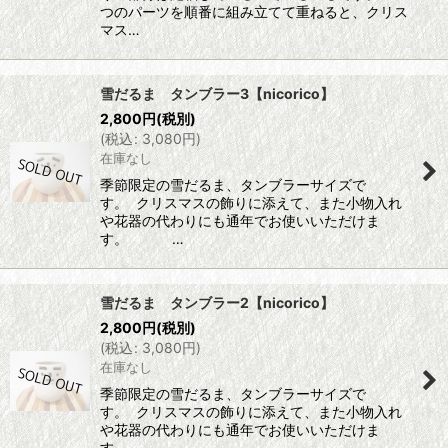
つのパーツを順番に組み立てて重ねると、クリス
マス…
雪だるま タンブラー3【nicorico】
2,800
円
(税別)
(
税込
:
3,080
円
)
在庫なし
季節限定の雪だるま、タンブラーサイズで
す。 クリスマスの飾りに添えて、また小物入れ
や花器の代わりにも通年でお使いいただけま
す。 …
雪だるま タンブラー2【nicorico】
2,800
円
(税別)
(
税込
:
3,080
円
)
在庫なし
季節限定の雪だるま、タンブラーサイズで
す。 クリスマスの飾りに添えて、また小物入れ
や花器の代わりにも通年でお使いいただけま
す。 …