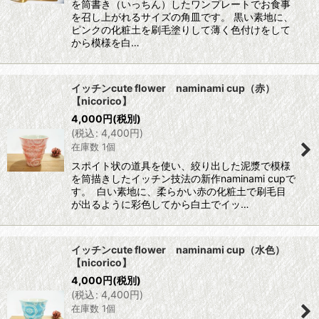
を筒書き（いっちん）したワンプレートでお食事
を召し上がれるサイズの角皿です。 黒い素地に、
ピンクの化粧土を刷毛塗りして薄く色付けをして
から模様を白…
イッチンcute flower naminami cup（赤）
【nicorico】
4,000
円
(税別)
(
税込
:
4,400
円
)
在庫数 1個
スポイト状の道具を使い、絞り出した泥漿で模様
を筒描きしたイッチン技法の新作naminami cupで
す。 白い素地に、柔らかい赤の化粧土で刷毛目
が出るように彩色してから白土でイッ…
イッチンcute flower naminami cup（水色）
【nicorico】
4,000
円
(税別)
(
税込
:
4,400
円
)
在庫数 1個