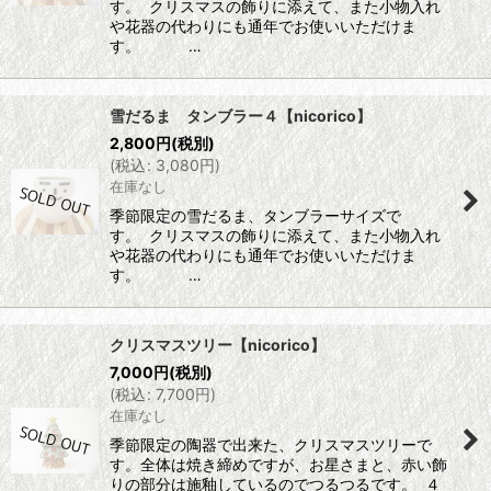
す。 クリスマスの飾りに添えて、また小物入れ
や花器の代わりにも通年でお使いいただけま
す。 …
雪だるま タンブラー４【nicorico】
2,800
円
(税別)
(
税込
:
3,080
円
)
在庫なし
季節限定の雪だるま、タンブラーサイズで
す。 クリスマスの飾りに添えて、また小物入れ
や花器の代わりにも通年でお使いいただけま
す。 …
クリスマスツリー【nicorico】
7,000
円
(税別)
(
税込
:
7,700
円
)
在庫なし
季節限定の陶器で出来た、クリスマスツリーで
す。全体は焼き締めですが、お星さまと、赤い飾
りの部分は施釉しているのでつるつるです。 ４