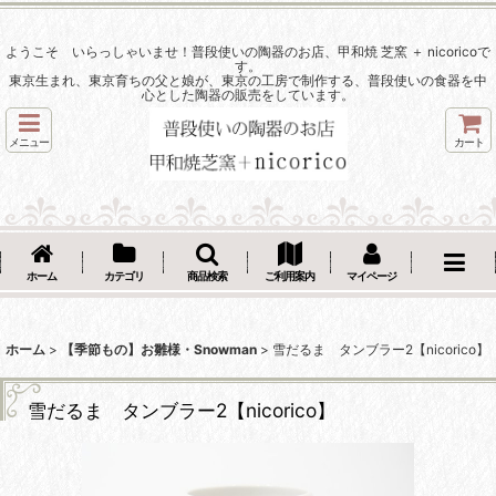
ようこそ いらっしゃいませ！普段使いの陶器のお店、甲和焼 芝窯 ＋ nicoricoで
す。
東京生まれ、東京育ちの父と娘が、東京の工房で制作する、普段使いの食器を中
心とした陶器の販売をしています。
メニュー
カート
ホーム
カテゴリ
商品検索
ご利用案内
マイページ
ホーム
>
【季節もの】お雛様・Snowman
>
雪だるま タンブラー2【nicorico】
雪だるま タンブラー2【nicorico】