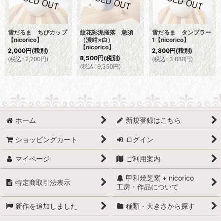
雪だるま ちびカップ
紋花彩泥掻落 急須
雪だるま タンブラー
【nicorico】
（濃紺×白）
1【nicorico】
【nicorico】
2,000
円
(税別)
2,800
円
(税別)
8,500
円
(税別)
(
税込
:
2,200
円
)
(
税込
:
3,080
円
)
(
税込
:
9,350
円
)
ホーム
新規登録はこちら
ショッピングカート
ログイン
マイページ
ご利用案内
甲和焼芝窯 + nicorico
特定商取引法表示
工房・作品について
新作を追加しました
種類・大きさから探す