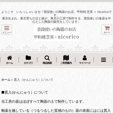
ようこそ いらっしゃいませ！普段使いの陶器のお店、甲和焼 芝窯 ＋ nicoricoで
す。
東京生まれ、東京育ちの父と娘が、東京の工房で制作する、普段使いの食器を中
心とした陶器の販売をしています。
メニュー
カート
ホーム
カテゴリ
商品検索
ご利用案内
マイページ
ホーム
>
貫入（かんにゅう）について
■貫入(かんにゅう）について
当工房の器はほぼすべて陶器の土で制作しています。
釉薬を施している（つるつるした質感のもの）器の表面にはには貫入