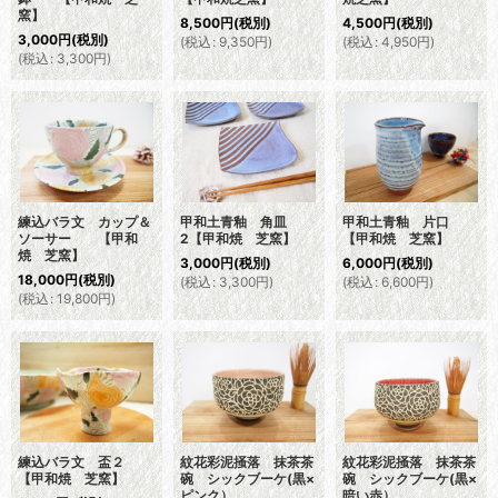
窯】
8,500
円
(税別)
4,500
円
(税別)
3,000
円
(税別)
(
税込
:
9,350
円
)
(
税込
:
4,950
円
)
(
税込
:
3,300
円
)
練込バラ文 カップ＆
甲和土青釉 角皿
甲和土青釉 片口
ソーサー 【甲和
2【甲和焼 芝窯】
【甲和焼 芝窯】
焼 芝窯】
3,000
円
(税別)
6,000
円
(税別)
18,000
円
(税別)
(
税込
:
3,300
円
)
(
税込
:
6,600
円
)
(
税込
:
19,800
円
)
練込バラ文 盃２
紋花彩泥掻落 抹茶茶
紋花彩泥掻落 抹茶茶
【甲和焼 芝窯】
碗 シックブーケ(黒×
碗 シックブーケ(黒×
ピンク）
暗い赤）