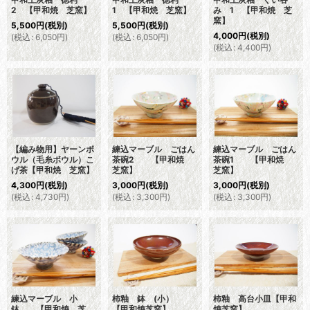
2 【甲和焼 芝窯】
1 【甲和焼 芝窯】
み 1 【甲和焼 芝
窯】
5,500
円
(税別)
5,500
円
(税別)
4,000
円
(税別)
(
税込
:
6,050
円
)
(
税込
:
6,050
円
)
(
税込
:
4,400
円
)
【編み物用】ヤーンボ
練込マーブル ごはん
練込マーブル ごはん
ウル（毛糸ボウル）こ
茶碗2 【甲和焼
茶碗1 【甲和焼
げ茶【甲和焼 芝窯】
芝窯】
芝窯】
4,300
円
(税別)
3,000
円
(税別)
3,000
円
(税別)
(
税込
:
4,730
円
)
(
税込
:
3,300
円
)
(
税込
:
3,300
円
)
練込マーブル 小
柿釉 鉢 (小）
柿釉 高台小皿【甲和
鉢 【甲和焼 芝
【甲和焼芝窯】
焼芝窯】