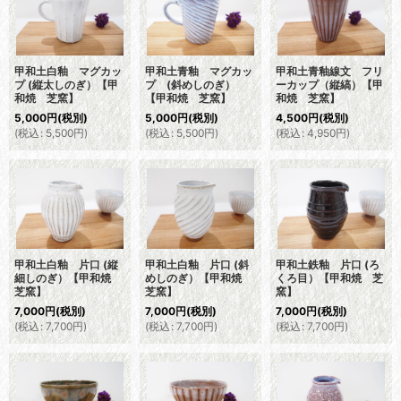
甲和土白釉 マグカッ
甲和土青釉 マグカッ
甲和土青釉線文 フリ
プ (縦太しのぎ）【甲
プ (斜めしのぎ）
ーカップ（縦縞）【甲
和焼 芝窯】
【甲和焼 芝窯】
和焼 芝窯】
5,000
円
(税別)
5,000
円
(税別)
4,500
円
(税別)
(
税込
:
5,500
円
)
(
税込
:
5,500
円
)
(
税込
:
4,950
円
)
甲和土白釉 片口 (縦
甲和土白釉 片口 (斜
甲和土鉄釉 片口 (ろ
細しのぎ）【甲和焼
めしのぎ）【甲和焼
くろ目）【甲和焼 芝
芝窯】
芝窯】
窯】
7,000
円
(税別)
7,000
円
(税別)
7,000
円
(税別)
(
税込
:
7,700
円
)
(
税込
:
7,700
円
)
(
税込
:
7,700
円
)