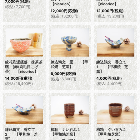
7,000
円
(税別)
【nicorico】
【nicorico】
(
税込
:
7,700
円
)
12,000
円
(税別)
12,000
円
(税別)
(
税込
:
13,200
円
)
(
税込
:
13,200
円
)
紋花彩泥掻落 抹茶茶
練込鶉文 盃 【甲
練込鶉文 香立て
碗 (赤/刷毛目こげ
和焼 芝窯】
1 【甲和焼 芝
茶） 【nicorico】
窯】
6,000
円
(税別)
14,000
円
(税別)
4,000
円
(税別)
(
税込
:
6,600
円
)
(
税込
:
15,400
円
)
(
税込
:
4,400
円
)
練込鶉文 香立て
柿釉 ぐい吞み１
柿釉 ぐい吞み２
2 【甲和焼 芝
【甲和焼芝窯】
【甲和焼芝窯】
窯】