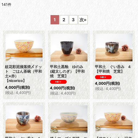
141
件
表示数
:
1
2
3
次
»
並び順
:
絞り込む
紋花彩泥掻落焼〆ドッ
甲和土黒釉 ゆのみ
甲和土 ぐい呑み 4
ト ごはん茶碗（甲和
(縦太しのぎ）【甲和
【甲和焼 芝窯】
土×赤）
焼 芝窯】
【nicorico】
4,000
円
(税別)
4,000
円
(税別)
4,000
円
(税別)
(
税込
:
4,400
円
)
(
税込
:
4,400
円
)
(
税込
:
4,400
円
)