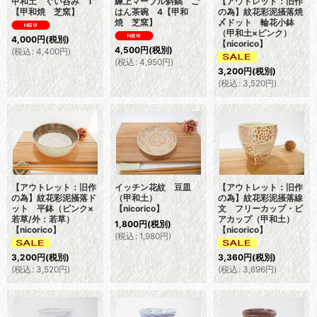
甲和土 ぐい呑み 1
練上マーブル斜鎬 ご
【アウトレット：旧作
【甲和焼 芝窯】
はん茶碗 4【甲和
の為】紋花彩泥掻落焼
焼 芝窯】
〆ドット 輪花小鉢
（甲和土×ピンク）
4,000
円
(税別)
【nicorico】
4,500
円
(税別)
(
税込
:
4,400
円
)
(
税込
:
4,950
円
)
3,200
円
(税別)
(
税込
:
3,520
円
)
【アウトレット：旧作
イッチン花紋 豆皿
【アウトレット：旧作
の為】紋花彩泥掻落ド
（甲和土）
の為】紋花彩泥掻落線
ット 平鉢（ピンク×
【nicorico】
文 フリーカップ・ビ
若草/外：若草）
アカップ（甲和土）
1,800
円
(税別)
【nicorico】
【nicorico】
(
税込
:
1,980
円
)
3,200
円
(税別)
3,360
円
(税別)
(
税込
:
3,520
円
)
(
税込
:
3,696
円
)