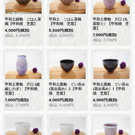
甲和土緑釉 ごはん茶
甲和土 ごはん茶碗
甲和土青釉 片口 (丸
碗【甲和焼 芝窯】
【甲和焼 芝窯】
面取り）【甲和焼 芝
窯】
4,000
円
(税別)
5,500
円
(税別)
7,000
円
(税別)
(
税込
:
4,400
円
)
(
税込
:
6,050
円
)
(
税込
:
7,700
円
)
甲和土青釉 片口 (縦
甲和土黒釉 ぐい吞み
甲和土黒釉 ぐい吞み
細しのぎ）【甲和焼
(高台高め）2【甲和
(高台高め）1【甲和
芝窯】
焼 芝窯】
焼 芝窯】
7,000
円
(税別)
4,000
円
(税別)
4,000
円
(税別)
(
税込
:
7,700
円
)
(
税込
:
4,400
円
)
(
税込
:
4,400
円
)