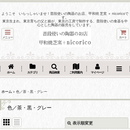
ようこそ いらっしゃいませ！普段使いの陶器のお店、甲和焼 芝窯 ＋ nicoricoで
す。
東京生まれ、東京育ちの父と娘が、東京の工房で制作する、普段使いの食器を中
心とした陶器の販売をしています。
メニュー
カート
ホーム
カテゴリ
商品検索
ご利用案内
マイページ
ホーム
>
色／茶・黒・グレー
色／茶・黒・グレー
表示順変更
閉じる