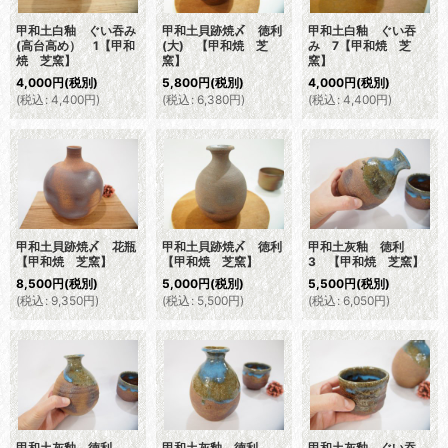
甲和土白釉 ぐい吞み
甲和土貝跡焼〆 徳利
甲和土白釉 ぐい吞
(高台高め） 1【甲和
(大) 【甲和焼 芝
み 7【甲和焼 芝
焼 芝窯】
窯】
窯】
4,000
円
(税別)
5,800
円
(税別)
4,000
円
(税別)
(
税込
:
4,400
円
)
(
税込
:
6,380
円
)
(
税込
:
4,400
円
)
甲和土貝跡焼〆 花瓶
甲和土貝跡焼〆 徳利
甲和土灰釉 徳利
【甲和焼 芝窯】
【甲和焼 芝窯】
3 【甲和焼 芝窯】
8,500
円
(税別)
5,000
円
(税別)
5,500
円
(税別)
(
税込
:
9,350
円
)
(
税込
:
5,500
円
)
(
税込
:
6,050
円
)
甲和土灰釉 徳利
甲和土灰釉 徳利
甲和土灰釉 ぐい吞