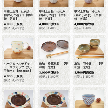
甲和土白釉 ゆのみ
甲和土白釉 ゆのみ
甲和土青釉 ゆのみ
(斜めしのぎ）2【甲和
(斜めしのぎ）【甲和
(斜めしのぎ）【甲和
焼 芝窯】
焼 芝窯】
焼 芝窯】
4,000
円
(税別)
4,000
円
(税別)
4,000
円
(税別)
(
税込
:
4,400
円
)
(
税込
:
4,400
円
)
(
税込
:
4,400
円
)
ハーフ＆マルチドッ
鉄釉 輪花取皿 【甲
灰釉 花小鉢 【甲
ト マグカップ（丸・
和焼 芝窯】
和焼 芝窯】
甲和土）【nicorico】
3,000
円
(税別)
3,500
円
(税別)
4,000
円
(税別)
(
税込
:
3,300
円
)
(
税込
:
3,850
円
)
(
税込
:
4,400
円
)