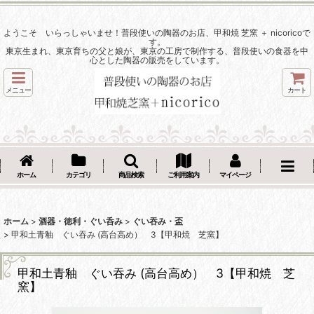
ようこそ いらっしゃいませ！普段使いの陶器のお店、甲和焼 芝窯 ＋ nicoricoで
す。
東京生まれ、東京育ちの父と娘が、東京の工房で制作する、普段使いの食器を中
心とした陶器の販売をしています。
メニュー
カート
ホーム
カテゴリ
商品検索
ご利用案内
マイページ
ホーム
>
酒器・徳利・ぐい呑み
>
ぐい吞み・盃
>
甲和土青釉 ぐい吞み (高台高め） 3【甲和焼 芝窯】
甲和土青釉 ぐい吞み (高台高め） 3【甲和焼 芝
窯】