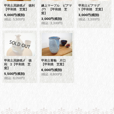
甲和土貝跡焼〆 徳利
練上マーブル ビアマ
甲和土ビアマグ
【甲和焼 芝窯】
グ1 【甲和焼 芝
1【甲和焼 芝窯】
窯】
5,000
円
(税別)
3,000
円
(税別)
3,000
円
(税別)
(
税込
:
5,500
円
)
(
税込
:
3,300
円
)
(
税込
:
3,300
円
)
甲和土貝跡焼〆 徳
甲和土青釉 片口
利 2【甲和焼 芝
【甲和焼 芝窯】
窯】
6,000
円
(税別)
5,500
円
(税別)
(
税込
:
6,600
円
)
(
税込
:
6,050
円
)