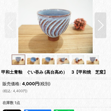
甲和土青釉 ぐい吞み (高台高め） 3【甲和焼 芝窯】
販売価格
:
4,000
円
(税別)
(
税込
:
4,400
円
)
在庫数 1点