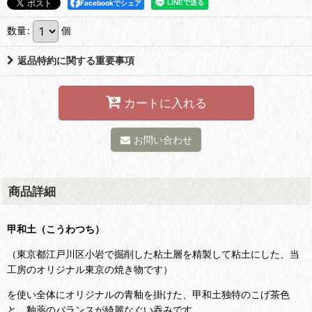
Facebookでシェア
数量
:
個
返品特約に関する重要事項
カートに入れる
お問い合わせ
商品詳細
甲和土（こうわつち）
（東京都江戸川区小岩で掘削した粘土層を精製して粘土にした、当
工房のオリジナル東京の焼き物です）
を使い全体にオリジナルの青釉を掛けた、甲和土独特のこげ茶色
と、釉薬のバランスが綺麗なぐい吞みです。