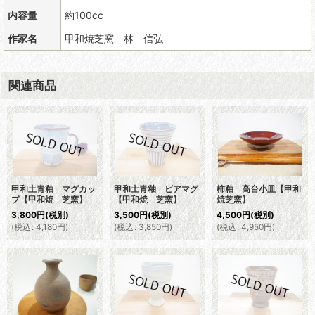
内容量
約100cc
作家名
甲和焼芝窯 林 信弘
関連商品
甲和土青釉 マグカッ
甲和土青釉 ビアマグ
柿釉 高台小皿【甲和
プ【甲和焼 芝窯】
【甲和焼 芝窯】
焼芝窯】
3,800
円
(税別)
3,500
円
(税別)
4,500
円
(税別)
(
税込
:
4,180
円
)
(
税込
:
3,850
円
)
(
税込
:
4,950
円
)