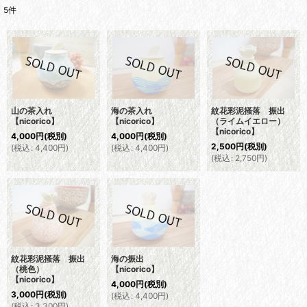
5
件
表示数
:
並び順
:
絞り込む
山の茶入れ
海の茶入れ
紋花彩泥掻落 振出
【nicorico】
【nicorico】
（ライムイエロー）
【nicorico】
4,000
円
(税別)
4,000
円
(税別)
2,500
円
(税別)
(
税込
:
4,400
円
)
(
税込
:
4,400
円
)
(
税込
:
2,750
円
)
紋花彩泥掻落 振出
海の振出
（桃色）
【nicorico】
【nicorico】
4,000
円
(税別)
3,000
円
(税別)
(
税込
:
4,400
円
)
(
税込
:
3,300
円
)