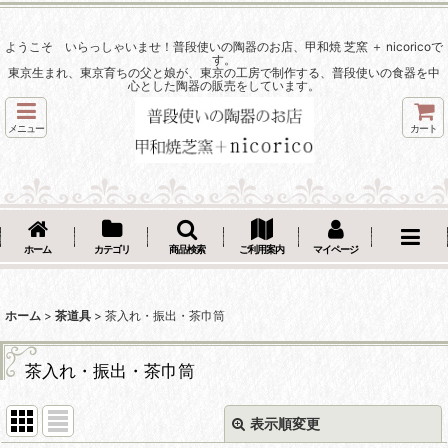
ようこそ いらっしゃいませ！普段使いの陶器のお店、甲和焼 芝窯 ＋ nicoricoで
す。
東京生まれ、東京育ちの父と娘が、東京の工房で制作する、普段使いの食器を中
心とした陶器の販売をしています。
メニュー
カート
ホーム
カテゴリ
商品検索
ご利用案内
マイページ
ホーム
>
茶道具
>
茶入れ・振出・茶巾筒
茶入れ・振出・茶巾筒
表示順変更
閉じる