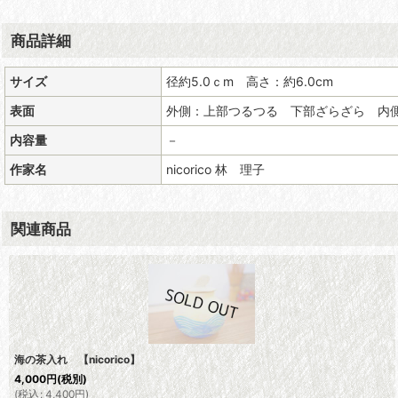
商品詳細
サイズ
径約5.0ｃm 高さ：約6.0cm
表面
外側：上部つるつる 下部ざらざら 内
内容量
－
作家名
nicorico 林 理子
関連商品
海の茶入れ 【nicorico】
4,000
円
(税別)
(
税込
:
4,400
円
)