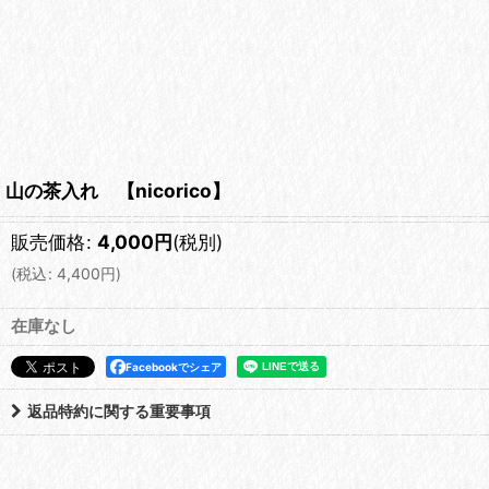
山の茶入れ 【nicorico】
販売価格
:
4,000
円
(税別)
(
税込
:
4,400
円
)
在庫なし
Facebookでシェア
返品特約に関する重要事項