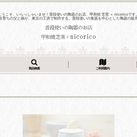
ようこそ いらっしゃいませ！普段使いの陶器のお店、甲和焼 芝窯 ＋ nicoricoです
京育ちの父と娘が、東京の工房で制作する、普段使いの食器を中心とした陶器の販
商品検索
ご利用案内