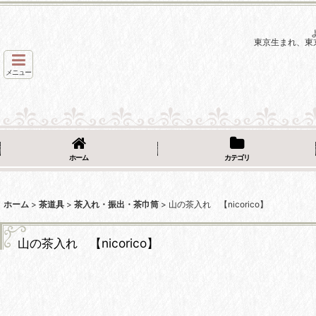
東京生まれ、東
メニュー
ホーム
カテゴリ
ホーム
>
茶道具
>
茶入れ・振出・茶巾筒
>
山の茶入れ 【nicorico】
山の茶入れ 【nicorico】