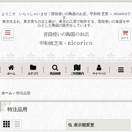
ようこそ いらっしゃいませ！普段使いの陶器のお店、甲和焼 芝窯 ＋ nicoricoで
す。
東京生まれ、東京育ちの父と娘が、東京の工房で制作する、普段使いの食器を中
心とした陶器の販売をしています。
メニュー
カート
ホーム
カテゴリ
商品検索
ご利用案内
マイページ
ホーム
>
特注品用
特注品用
表示順変更
閉じる