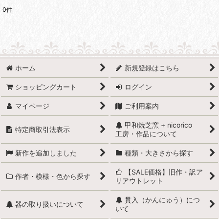
0
件
表示数
:
並び順
:
ホーム
新規登録はこちら
絞り込む
ショッピングカート
ログイン
マイページ
ご利用案内
甲和焼芝窯 + nicorico
特定商取引法表示
工房・作品について
新作を追加しました
種類・大きさから探す
【SALE価格】旧作・訳ア
作者・模様・色から探す
リアウトレット
貫入（かんにゅう）につ
器の取り扱いについて
いて