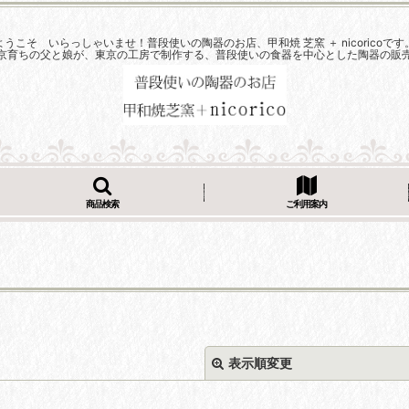
ようこそ いらっしゃいませ！普段使いの陶器のお店、甲和焼 芝窯 ＋ nicoricoです
京育ちの父と娘が、東京の工房で制作する、普段使いの食器を中心とした陶器の販
商品検索
ご利用案内
表示順変更