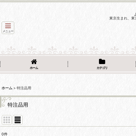
東京生まれ、東
メニュー
ホーム
カテゴリ
ホーム
>
特注品用
特注品用
0
件