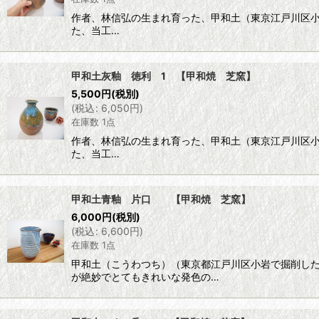
作者、林信弘の生まれ育った、甲和土（東京江戸川区
た、当工…
甲和土灰釉 徳利 1 【甲和焼 芝窯】
5,500
円
(税別)
(
税込
:
6,050
円
)
在庫数 1点
作者、林信弘の生まれ育った、甲和土（東京江戸川区
た、当工…
甲和土青釉 片口 【甲和焼 芝窯】
6,000
円
(税別)
(
税込
:
6,600
円
)
在庫数 1点
甲和土（こうわつち）（東京都江戸川区小岩で掘削し
が絶妙でとてもきれいな発色の…