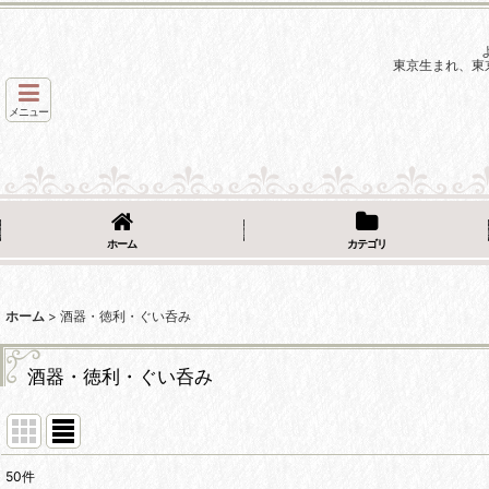
東京生まれ、東
メニュー
ホーム
カテゴリ
ホーム
>
酒器・徳利・ぐい呑み
酒器・徳利・ぐい呑み
50
件