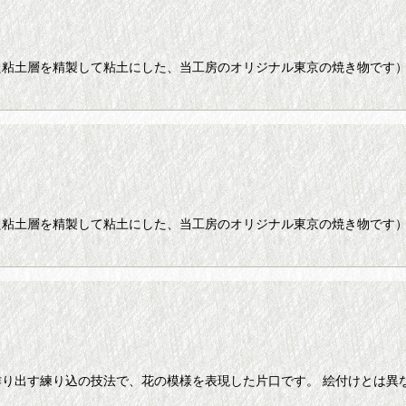
た粘土層を精製して粘土にした、当工房のオリジナル東京の焼き物です
た粘土層を精製して粘土にした、当工房のオリジナル東京の焼き物です
り出す練り込の技法で、花の模様を表現した片口です。 絵付けとは異