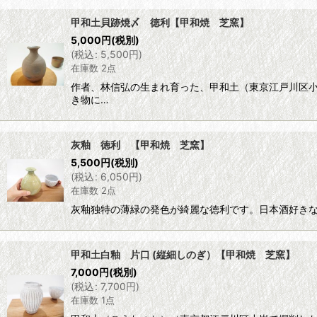
サブカテゴリ
:
甲和土貝跡焼〆 徳利【甲和焼 芝窯】
5,000
円
(税別)
表示数
:
(
税込
:
5,500
円
)
在庫数 2点
並び順
:
作者、林信弘の生まれ育った、甲和土（東京江戸川区
き物に…
灰釉 徳利 【甲和焼 芝窯】
5,500
円
(税別)
(
税込
:
6,050
円
)
在庫数 2点
灰釉独特の薄緑の発色が綺麗な徳利です。日本酒好きな
甲和土白釉 片口 (縦細しのぎ）【甲和焼 芝窯】
7,000
円
(税別)
(
税込
:
7,700
円
)
在庫数 1点