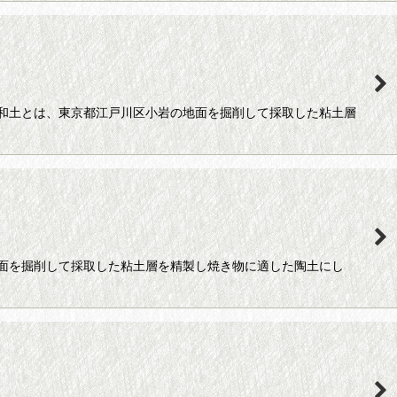
和土とは、東京都江戸川区小岩の地面を掘削して採取した粘土層
面を掘削して採取した粘土層を精製し焼き物に適した陶土にし