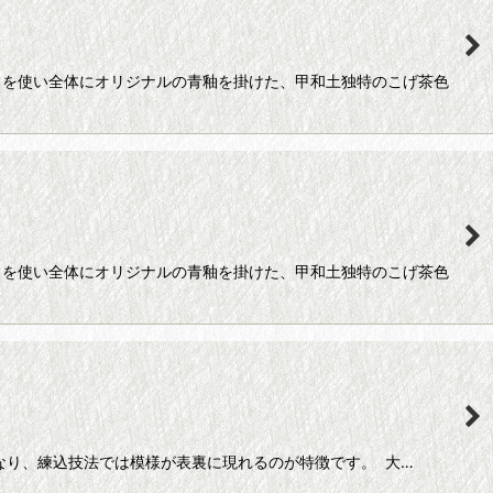
）を使い全体にオリジナルの青釉を掛けた、甲和土独特のこげ茶色
）を使い全体にオリジナルの青釉を掛けた、甲和土独特のこげ茶色
なり、練込技法では模様が表裏に現れるのが特徴です。 大…