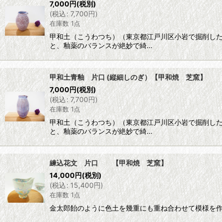
7,000
円
(税別)
(
税込
:
7,700
円
)
在庫数 1点
甲和土（こうわつち）（東京都江戸川区小岩で掘削し
と、釉薬のバランスが絶妙で綺…
甲和土青釉 片口 (縦細しのぎ）【甲和焼 芝窯】
7,000
円
(税別)
(
税込
:
7,700
円
)
在庫数 1点
甲和土（こうわつち）（東京都江戸川区小岩で掘削し
と、釉薬のバランスが絶妙で綺…
練込花文 片口 【甲和焼 芝窯】
14,000
円
(税別)
(
税込
:
15,400
円
)
在庫数 1点
金太郎飴のように色土を幾重にも重ね合わせて模様を作