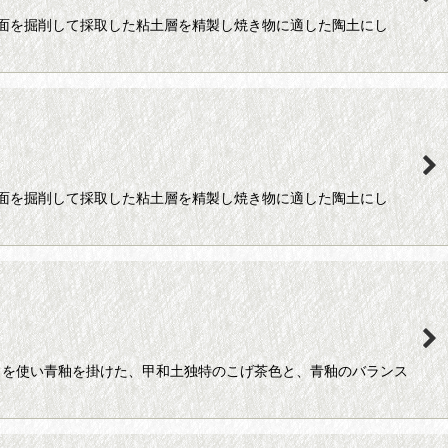
面を掘削して採取した粘土層を精製し焼き物に適した陶土にし
面を掘削して採取した粘土層を精製し焼き物に適した陶土にし
）を使い青釉を掛けた、甲和土独特のこげ茶色と、青釉のバランス