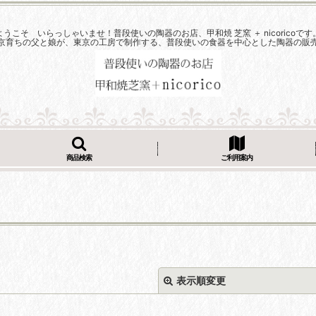
ようこそ いらっしゃいませ！普段使いの陶器のお店、甲和焼 芝窯 ＋ nicoricoです
京育ちの父と娘が、東京の工房で制作する、普段使いの食器を中心とした陶器の販
商品検索
ご利用案内
表示順変更