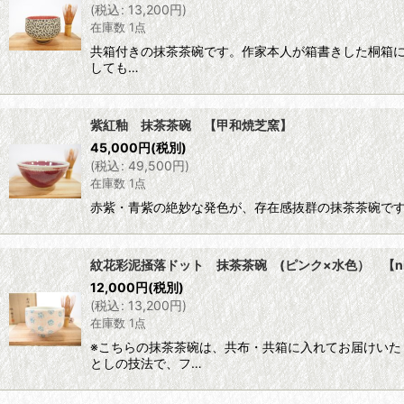
(
税込
:
13,200
円
)
在庫数 1点
共箱付きの抹茶茶碗です。作家本人が箱書きした桐箱
しても…
紫紅釉 抹茶茶碗 【甲和焼芝窯】
45,000
円
(税別)
(
税込
:
49,500
円
)
在庫数 1点
赤紫・青紫の絶妙な発色が、存在感抜群の抹茶茶碗で
紋花彩泥掻落ドット 抹茶茶碗 (ピンク×水色） 【nic
12,000
円
(税別)
(
税込
:
13,200
円
)
在庫数 1点
※こちらの抹茶茶碗は、共布・共箱に入れてお届けいた
としの技法で、フ…