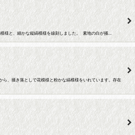
花模様と、細かな縦縞模様を線刻しました。 素地の白が掻…
から、掻き落としで花模様と粉かな縞模様をいれています。存在