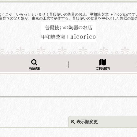
ようこそ いらっしゃいませ！普段使いの陶器のお店、甲和焼 芝窯 ＋ nicoricoです
京育ちの父と娘が、東京の工房で制作する、普段使いの食器を中心とした陶器の販
商品検索
ご利用案内
表示順変更