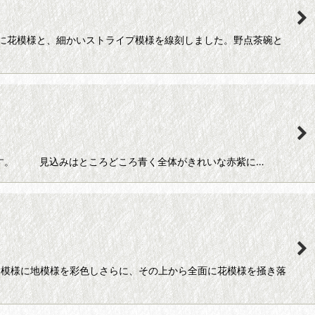
に花模様と、細かいストライプ模様を線刻しました。野点茶碗と
ます。 見込みはところどころ青く全体がきれいな赤紫に…
ト模様に地模様を彩色しさらに、その上から全面に花模様を掻き落