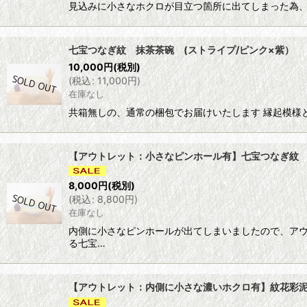
見込みに小さなホクロが目立つ箇所に出てしまった為、ア
七宝つなぎ紋 抹茶茶碗 (ストライプ/ピンク×紫） 【ni
10,000
円
(税別)
(
税込
:
11,000
円
)
在庫なし
共箱無しの、通常の梱包でお届けいたします 縁起模様
【アウトレット：小さなピンホール有】七宝つなぎ紋 抹茶
8,000
円
(税別)
(
税込
:
8,800
円
)
在庫なし
内側に小さなピンホールが出てしまいましたので、アウ
る七宝…
【アウトレット：内側に小さな濃いホクロ有】紋花彩泥掻落