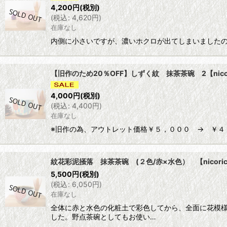
4,200
円
(税別)
(
税込
:
4,620
円
)
在庫なし
内側に小さいですが、濃いホクロが出てしまいましたの
【旧作のため20％OFF】しずく紋 抹茶茶碗 2【nicor
4,000
円
(税別)
(
税込
:
4,400
円
)
在庫なし
※旧作の為、アウトレット価格￥５，０００ → ￥４，０
紋花彩泥掻落 抹茶茶碗 (２色/赤×水色） 【nicori
5,500
円
(税別)
(
税込
:
6,050
円
)
在庫なし
全体に赤と水色の化粧土で彩色してから、全面に花模
した。野点茶碗としてもお使い…