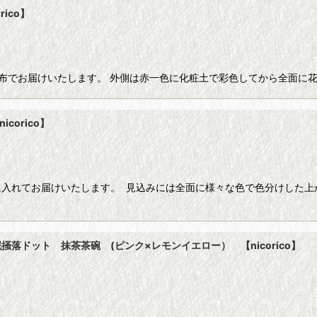
ico】
布でお届けいたします。 外側は赤一色に化粧土で彩色してから全面に
orico】
に入れてお届けいたします。 見込みには全面に様々な色で色分けした上
ドット 抹茶茶碗 (ピンク×レモンイエロー） 【nicorico】