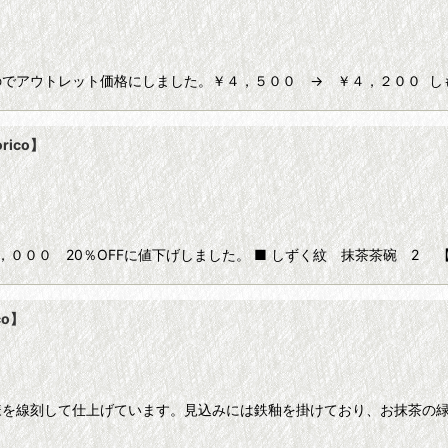
でアウトレット価格にしました。￥４，５００ → ￥４，２００ し
ico】
００ 20％OFFに値下げしました。 ■ しずく紋 抹茶茶碗 2 【ni
co】
様を線刻して仕上げています。見込みには鉄釉を掛けており、お抹茶の