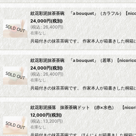
紋花彩泥抹茶茶碗 「a bouquet」（カラフル）【nico
24,000
円
(税別)
(
税込
:
26,400
円
)
在庫なし
共箱付きの抹茶茶碗です。 作家本人が箱書きした桐箱
紋花彩泥抹茶茶碗 「a bouquet」（若草）【nicoric
24,000
円
(税別)
(
税込
:
26,400
円
)
在庫なし
共箱付きの抹茶茶碗です。 作家本人が箱書きした桐箱
紋花彩泥掻落 抹茶茶碗ドット (赤×水色） 【nicori
12,000
円
(税別)
(
税込
:
13,200
円
)
在庫なし
共箱付きの抹茶茶碗です。ほんにんが箱書きした桐箱