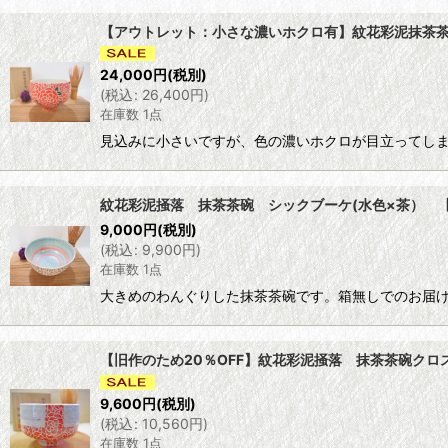
サブカテゴリ
:
【アウトレット：小さな濃いホクロ有】紋花彩泥抹茶茶碗 「a
表示数
:
24,000
円
(税別)
(
税込
:
26,400
円
)
在庫数 1点
並び順
:
見込みに小さいですが、色の濃いホクロが目立ってしま
紋花彩泥掻落 抹茶茶碗 シックブーケ(水色×茶） 【ni
9,000
円
(税別)
(
税込
:
9,900
円
)
在庫数 1点
大きめのわんぐりした抹茶茶碗です。箱無しでのお届け
【旧作のため20％OFF】紋花彩泥掻落 抹茶茶碗クロス (
9,600
円
(税別)
(
税込
:
10,560
円
)
在庫数 1点