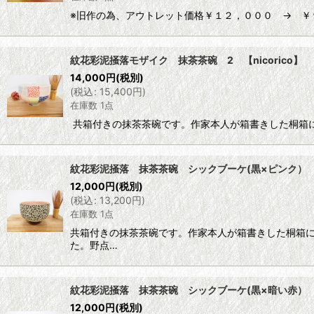
※旧作の為、アウトレット価格￥１２，０００ → ￥９，６
紋花彩泥掻落モザイク 抹茶茶碗 2 【nicorico】
14,000
円
(税別)
(
税込
:
15,400
円
)
在庫数 1点
共箱付きの抹茶茶碗です。作家本人が箱書きした桐箱
紋花彩泥掻落 抹茶茶碗 シックブーケ(黒×ピンク） 【n
12,000
円
(税別)
(
税込
:
13,200
円
)
在庫数 1点
共箱付きの抹茶茶碗です。作家本人が箱書きした桐箱
た。野点…
紋花彩泥掻落 抹茶茶碗 シックブーケ(黒×暗い赤） 【n
12,000
円
(税別)