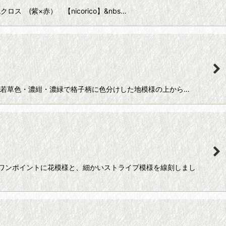
(紫×赤） 【nicorico】&nbs…
若草色・濃紺・濃緑で格子柄に色分けした地模様の上から…
ワンポイントに花模様と、細かいストライプ模様を線刻しまし