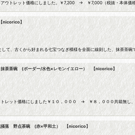
ウトレット価格にしました。￥7,200 → ￥7,000（税抜・本体
corico】
として、古くから好まれる七宝つなぎ模様を全面に線刻した、抹茶茶碗
茶碗 (ボーダー/水色×レモンイエロー） 【nicorico】
トレット価格にしました￥１０，０００ → ￥８，０００共箱無し、
 野点茶碗 (赤×甲和土） 【nicorico】