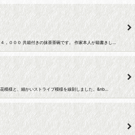
４，０００ 共箱付きの抹茶茶碗です。 作家本人が箱書きし…
花模様と、細かいストライプ模様を線刻しました。&nb…