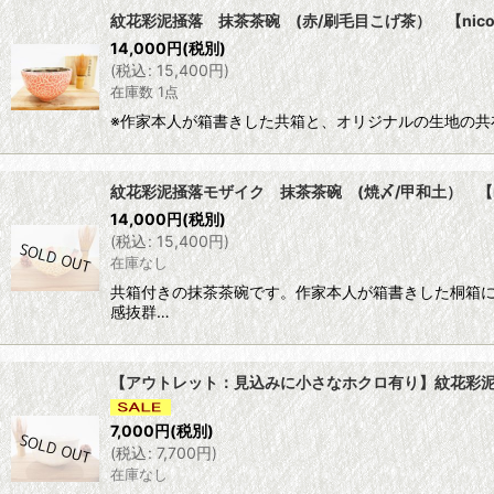
紋花彩泥掻落 抹茶茶碗 (赤/刷毛目こげ茶） 【nicor
14,000
円
(税別)
(
税込
:
15,400
円
)
在庫数 1点
※作家本人が箱書きした共箱と、オリジナルの生地の共
紋花彩泥掻落モザイク 抹茶茶碗 (焼〆/甲和土） 【nic
14,000
円
(税別)
(
税込
:
15,400
円
)
在庫なし
共箱付きの抹茶茶碗です。作家本人が箱書きした桐箱
感抜群…
【アウトレット：見込みに小さなホクロ有り】紋花彩泥掻落
7,000
円
(税別)
(
税込
:
7,700
円
)
在庫なし