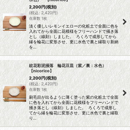
2,200
円
(税別)
(
税込
:
2,420
円
)
在庫数 1枚
淡く優しいレモンイエローの化粧土で全面に色を
入れてから全面に花模様をフリーハンドで掻き落
とし（線刻）しました。 ろくろで成形してから
縁を輪花に変形させ、更に水色で裏と縁取り新納
を…
紋花彩泥掻落 輪花豆皿（紫／裏：水色）
【nicorico】
2,200
円
(税別)
(
税込
:
2,420
円
)
在庫数 1枚
刷毛目が出るように薄く塗った紫の化粧土で全面
に色を入れてから全面に花模様をフリーハンドで
掻き落とし（線刻）しました。 ろくろで成形し
てから縁を輪花に変形させ、更に水色で裏と縁取
り…