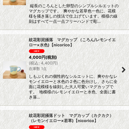
縦長のころんとした卵型のシンプルシルエットの
マグカップです。 爽やかな若草色一色に、花模
様を掻き落しの技法で仕上げています。模様の線
刻はすべて一点一点フリーハンドで彫…
紋花彩泥掻落 マグカップ （ころん/レモンイエ
ロー×水色)【nicorico】
4,000
円
(税別)
(
税込
:
4,400
円
)
在庫数 1点
しもぶくれの個性的なシルエットに、爽やかなレ
モンイエローと水色の２色に色分けし、さらに全
面に花模様を線刻した大人可愛いマグカップで
す。 地模様のレモンイエローと水色、全面に書
き落…
紋花彩泥掻落ドット マグカップ（カクカク）
（レモンイエロー×若草)【nicorico】