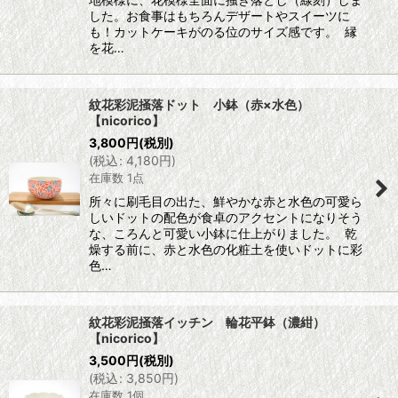
した。お食事はもちろんデザートやスイーツに
も！カットケーキがのる位のサイズ感です。 縁
を花…
紋花彩泥掻落ドット 小鉢（赤×水色）
【nicorico】
3,800
円
(税別)
(
税込
:
4,180
円
)
在庫数 1点
所々に刷毛目の出た、鮮やかな赤と水色の可愛ら
しいドットの配色が食卓のアクセントになりそう
な、ころんと可愛い小鉢に仕上がりました。 乾
燥する前に、赤と水色の化粧土を使いドットに彩
色…
紋花彩泥掻落イッチン 輪花平鉢（濃紺）
【nicorico】
3,500
円
(税別)
(
税込
:
3,850
円
)
在庫数 1個