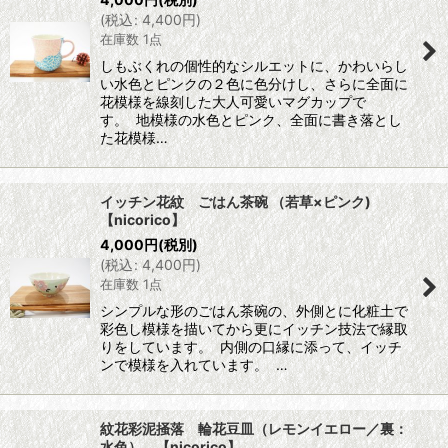
(
税込
:
4,400
円
)
在庫数 1点
しもぶくれの個性的なシルエットに、かわいらし
い水色とピンクの２色に色分けし、さらに全面に
花模様を線刻した大人可愛いマグカップで
す。 地模様の水色とピンク、全面に書き落とし
た花模様…
イッチン花紋 ごはん茶碗 （若草×ピンク)
【nicorico】
4,000
円
(税別)
(
税込
:
4,400
円
)
在庫数 1点
シンプルな形のごはん茶碗の、外側とに化粧土で
彩色し模様を描いてから更にイッチン技法で縁取
りをしています。 内側の口縁に添って、イッチ
ンで模様を入れています。 …
紋花彩泥掻落 輪花豆皿（レモンイエロー／裏：
水色） 【nicorico】