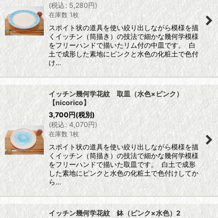
(
税込
:
5,280
円
)
在庫数 1枚
スポイト状の道具を使い絞り出しながら模様を描
くイッチン（筒描き）の技法で細かな幾何学模様
をフリーハンドで描いたリム付の中皿です。 白
土で成形した素地にピンクと水色の化粧土で色付
け…
イッチン幾何学花紋 取皿（水色×ピンク）
【nicorico】
3,700
円
(税別)
(
税込
:
4,070
円
)
在庫数 1枚
スポイト状の道具を使い絞り出しながら模様を描
くイッチン（筒描き）の技法で細かな幾何学模様
をフリーハンドで描いた取皿です。 白土で成形
した素地にピンクと水色の化粧土で色付けしてか
ら…
イッチン幾何学花紋 鉢（ピンク×水色）2