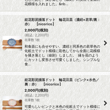
花模様を入れました。&nb…
紋花彩泥掻落ドット 輪花豆皿（濃紺×若草/裏：
赤） 【nicorico】
2,000
円
(税別)
(
税込
:
2,200
円
)
在庫数 1枚
和食器にも合せやすい、濃紺と同系色の若草色の
化粧土でドット模様に彩色してから全面に花模様
を掻き落とし（線刻）しました。 縁を花のよう
にカットし変形させ可愛くしました。シンプルな
食…
紋花彩泥掻落ドット 輪花豆皿（ピンク×水色／
裏：赤） 【nicorico】
2,000
円
(税別)
(
税込
:
2,200
円
)
在庫数 1枚
可愛らしいピンクと水色の化粧土でドット模様に