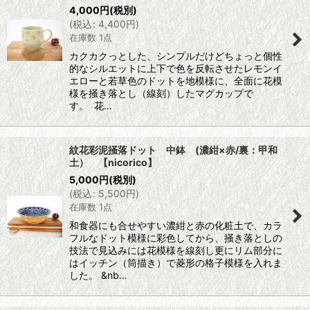
4,000
円
(税別)
(
税込
:
4,400
円
)
在庫数 1点
カクカクっとした、シンプルだけどちょっと個性
的なシルエットに上下で色を反転させたレモンイ
エローと若草色のドットを地模様に、全面に花模
様を掻き落とし（線刻）したマグカップで
す。 花…
紋花彩泥掻落ドット 中鉢 (濃紺×赤/裏：甲和
土） 【nicorico】
5,000
円
(税別)
(
税込
:
5,500
円
)
在庫数 1点
和食器にも合せやすい濃紺と赤の化粧土で、カラ
フルなドット模様に彩色してから、掻き落としの
技法で見込みには花模様を線刻し更にリム部分に
はイッチン（筒描き）で菱形の格子模様を入れま
した。 &nb…