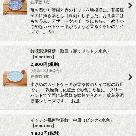
在庫数 1枚
落ち着いた濃紺と赤のドットを地模様に、花模様
全面に掻き落とし（線刻）しました。お食事には
もちろん、デザートやスイーツにもおすすめ！小
さめなカットケーキがちょうど乗るくらいのサイ
ズです。 &n…
紋花彩泥掻落 取皿（裏：ドット／水色）
【nicorico】
2,800
円
(税別)
(
税込
:
3,080
円
)
在庫数 1枚
小さめのカットケーキが乗る位のサイズ感の取皿
です。 乾燥前に化粧土で彩色した後に、フリー
ハンドで全面に花模様を線刻で入れた、紋花彩泥
掻落シリーズです。 お皿…
イッチン幾何学花紋 中皿（ピンク×水色）
【nicorico】
4,800
円
(税別)