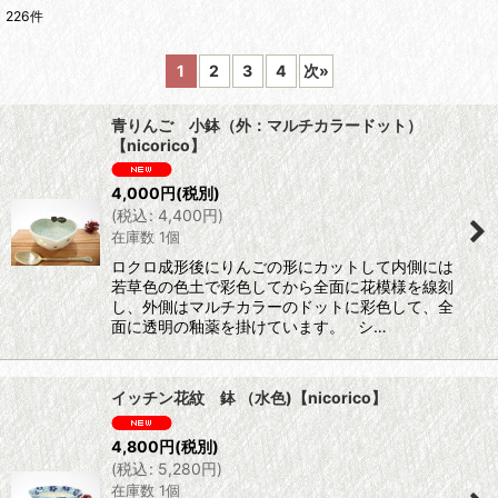
226
件
表示数
:
1
2
3
4
次
»
並び順
:
青りんご 小鉢（外：マルチカラードット）
【nicorico】
絞り込む
4,000
円
(税別)
(
税込
:
4,400
円
)
在庫数 1個
ロクロ成形後にりんごの形にカットして内側には
若草色の色土で彩色してから全面に花模様を線刻
し、外側はマルチカラーのドットに彩色して、全
面に透明の釉薬を掛けています。 シ…
イッチン花紋 鉢 （水色)【nicorico】
4,800
円
(税別)
(
税込
:
5,280
円
)
在庫数 1個