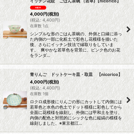
イッチン花紋 ごはん茶碗 （若草)【nicorico】
4,000
円
(税別)
(
税込
:
4,400
円
)
在庫数 1点
シンプルな形のごはん茶碗の、外側と口縁に添っ
た内側の一部に化粧土で彩色し花模様を描いた
後、さらにイッチン技法で縁取りをしていま
す。 爽やかな若草色を背景に、ピンク色のお花
をランダ…
青りんご ドットケーキ皿・取皿 【nicorico】
4,000
円
(税別)
(
税込
:
4,400
円
)
在庫数 1個
ロクロ成形後にりんごの形にカットして内側には
若草色と水色の色土でドット模様に彩色してから
全面に花模様を線刻し、外側には甲和土を塗り、
内側の配色と対照的にシックな色に縦縞の模様を
線刻しました。※東京都江…