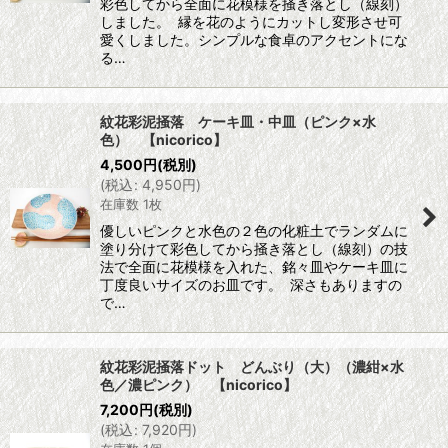
彩色してから全面に花模様を掻き落とし（線刻）
しました。 縁を花のようにカットし変形させ可
愛くしました。シンプルな食卓のアクセントにな
る…
紋花彩泥掻落 ケーキ皿・中皿（ピンク×水
色） 【nicorico】
4,500
円
(税別)
(
税込
:
4,950
円
)
在庫数 1枚
優しいピンクと水色の２色の化粧土でランダムに
塗り分けて彩色してから掻き落とし（線刻）の技
法で全面に花模様を入れた、銘々皿やケーキ皿に
丁度良いサイズのお皿です。 深さもありますの
で…
紋花彩泥掻落ドット どんぶり（大）（濃紺×水
色／濃ピンク） 【nicorico】
7,200
円
(税別)
(
税込
:
7,920
円
)