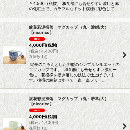
￥4,500（税抜） 和食器にも合せやすい濃紺と赤
の化粧土で、カラフルなドット模様に彩色して…
紋花彩泥掻落 マグカップ （丸・濃紺/大）
【nicorico】
4,000
円
(税別)
(
税込
:
4,400
円
)
在庫数 1点
縦長のころんとした卵型のシンプルシルエットの
マグカップです。 和食器にも合せやすい濃紺一
色に、花模様を掻き落しの技法で仕上げていま
す。模様の線刻はすべて一点一点フリー…
紋花彩泥掻落 マグカップ （丸・若草/大）
【nicorico】
4,000
円
(税別)
(
税込
:
4,400
円
)
在庫数 1点