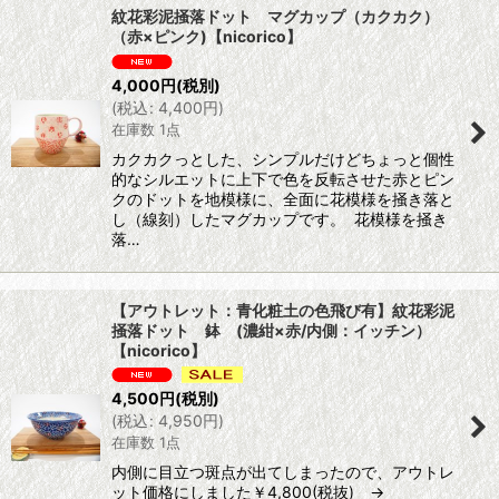
紋花彩泥掻落ドット マグカップ（カクカク）
（赤×ピンク)【nicorico】
4,000
円
(税別)
(
税込
:
4,400
円
)
在庫数 1点
カクカクっとした、シンプルだけどちょっと個性
的なシルエットに上下で色を反転させた赤とピン
クのドットを地模様に、全面に花模様を掻き落と
し（線刻）したマグカップです。 花模様を掻き
落…
【アウトレット：青化粧土の色飛び有】紋花彩泥
掻落ドット 鉢 (濃紺×赤/内側：イッチン）
【nicorico】
4,500
円
(税別)
(
税込
:
4,950
円
)
在庫数 1点
内側に目立つ斑点が出てしまったので、アウトレ
ット価格にしました￥4,800(税抜) →