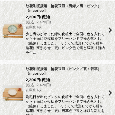
紋花彩泥掻落 輪花豆皿（青緑／裏：ピンク）
【nicorico】
2,200
円
(税別)
(
税込
:
2,420
円
)
在庫数 1枚
少し青みがかった緑の化粧土で全面に色を入れて
から全面に花模様をフリーハンドで掻き落とし
（線刻）しました。 ろくろで成形してから縁を
輪花に変形させ、更にピンク色で裏と縁取り新納
を付…
紋花彩泥掻落 輪花豆皿（ピンク／裏：若草）
【nicorico】
2,200
円
(税別)
(
税込
:
2,420
円
)
在庫数 1枚
刷毛目が出たピンクの化粧土で全面に色を入れて
から全面に花模様をフリーハンドで掻き落とし
（線刻）しました。 ろくろで成形してから縁を
輪花に変形させ、更に若草色で裏と縁取り新納を