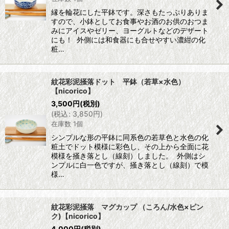
縁を輪花にした平鉢です。深さもたっぷりありま
すので、小鉢としてお食事やお酒のお供のおつま
みにアイスやゼリー、ヨーグルトなどのデザート
にも！ 外側には和食器にも合せやすい濃紺の化
粧…
紋花彩泥掻落ドット 平鉢（若草×水色）
【nicorico】
3,500
円
(税別)
(
税込
:
3,850
円
)
在庫数 1個
シンプルな形の平鉢に同系色の若草色と水色の化
粧土でドット模様に彩色し、その上から全面に花
模様を掻き落とし（線刻）しました。 外側はシ
ンプルに白一色ですが、掻き落とし（線刻）で模
様…
紋花彩泥掻落 マグカップ （ころん/水色×ピン
ク)【nicorico】
4,000
円
(税別)