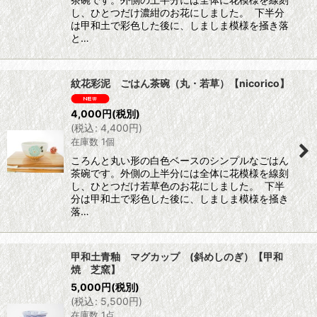
し、ひとつだけ濃紺のお花にしました。 下半分
は甲和土で彩色した後に、しましま模様を掻き落
と…
紋花彩泥 ごはん茶碗（丸・若草）【nicorico】
4,000
円
(税別)
(
税込
:
4,400
円
)
在庫数 1個
ころんと丸い形の白色ベースのシンプルなごはん
茶碗です。外側の上半分には全体に花模様を線刻
し、ひとつだけ若草色のお花にしました。 下半
分は甲和土で彩色した後に、しましま模様を掻き
落…
甲和土青釉 マグカップ (斜めしのぎ）【甲和
焼 芝窯】
5,000
円
(税別)
(
税込
:
5,500
円
)
在庫数 1点