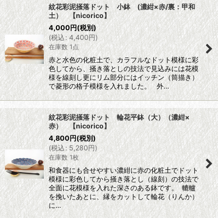
紋花彩泥掻落ドット 小鉢 (濃紺×赤/裏：甲和
土） 【nicorico】
4,000
円
(税別)
(
税込
:
4,400
円
)
在庫数 1点
赤と水色の化粧土で、カラフルなドット模様に彩
色してから、掻き落としの技法で見込みには花模
様を線刻し更にリム部分にはイッチン（筒描き）
で菱形の格子模様を入れました。 外…
紋花彩泥掻落ドット 輪花平鉢（大）（濃紺×
赤） 【nicorico】
4,800
円
(税別)
(
税込
:
5,280
円
)
在庫数 1枚
和食器にも合せやすい濃紺に赤の化粧土でドット
模様に彩色してから掻き落とし（線刻）の技法で
全面に花模様を入れた深さのある鉢です。 轆轤
を挽いたあとに、縁をカットして輪花（りんか）
に…