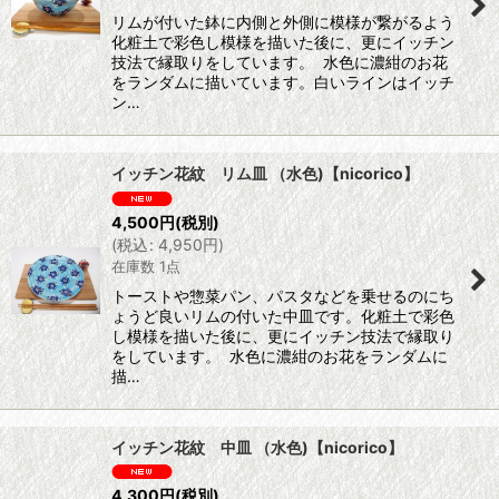
リムが付いた鉢に内側と外側に模様が繋がるよう
化粧土で彩色し模様を描いた後に、更にイッチン
技法で縁取りをしています。 水色に濃紺のお花
をランダムに描いています。白いラインはイッチ
ン…
イッチン花紋 リム皿 （水色)【nicorico】
4,500
円
(税別)
(
税込
:
4,950
円
)
在庫数 1点
トーストや惣菜パン、パスタなどを乗せるのにち
ょうど良いリムの付いた中皿です。化粧土で彩色
し模様を描いた後に、更にイッチン技法で縁取り
をしています。 水色に濃紺のお花をランダムに
描…
イッチン花紋 中皿 （水色)【nicorico】
4,300
円
(税別)