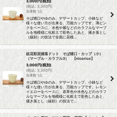
3,000
円
(税別)
(
税込
:
3,300
円
)
在庫数 1点
そば猪口やゆのみ、デザートカップ、小鉢など
様々な使い方が出来る、万能カップです。薄ピン
クをベースに、水色や紫などのカラフルなマーブ
ルを地模様に化粧土で彩色したあと、掻き落とし
（線刻）の技法で全面に花模…
紋花彩泥掻落ドット そば猪口・カップ（小）
（マーブル・カラフル3） 【nicorico】
3,000
円
(税別)
(
税込
:
3,300
円
)
在庫数 1点
そば猪口やゆのみ、デザートカップ、小鉢など
様々な使い方が出来る、万能カップです。レモン
イエローをベースに、若草色や水色などのカラフ
ルなマーブルを地模様に化粧土で彩色したあと、
掻き落とし（線刻）の技法で…