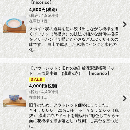
【nicorico】
4,500
円
(税別)
(
税込
:
4,950
円
)
在庫数 1個
スポイト状の道具を使い絞り出しながら模様を描
くイッチン（筒描き）の技法で細かな幾何学模様
をフリーハンドで描いた小さなどんぶりサイズの
鉢です。 白土で成形した素地にピンクと水色の
化…
【アウトレット：旧作の為】紋花彩泥掻落ドッ
ト 三つ足小鉢 (濃紺×赤） 【nicorico】
4,000
円
(税別)
(
税込
:
4,400
円
)
在庫数 1点
旧作のため、アウトレット価格にしました。
￥４，０００ 20％OFF → ￥３，２００（税
抜） 濃紺に赤のドットを地模様に彩色してから全
面に花模様を掻き落とし（線刻）し高台を三つ足
に…