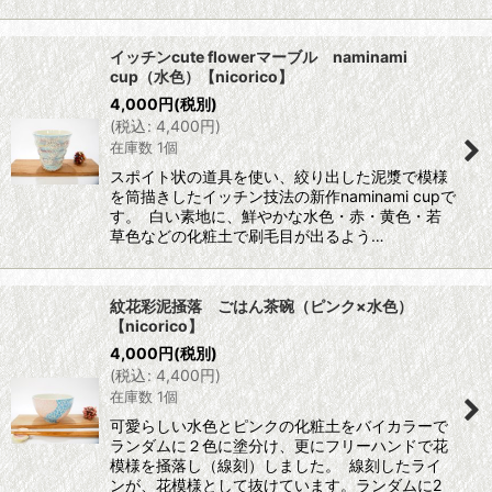
イッチンcute flowerマーブル naminami
cup（水色）【nicorico】
4,000
円
(税別)
(
税込
:
4,400
円
)
在庫数 1個
スポイト状の道具を使い、絞り出した泥漿で模様
を筒描きしたイッチン技法の新作naminami cupで
す。 白い素地に、鮮やかな水色・赤・黄色・若
草色などの化粧土で刷毛目が出るよう…
紋花彩泥掻落 ごはん茶碗（ピンク×水色）
【nicorico】
4,000
円
(税別)
(
税込
:
4,400
円
)
在庫数 1個
可愛らしい水色とピンクの化粧土をバイカラーで
ランダムに２色に塗分け、更にフリーハンドで花
模様を掻落し（線刻）しました。 線刻したライ
ンが、花模様として抜けています。ランダムに2