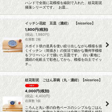
ハンドで全面に花模様を線刻で入れた、紋花彩泥
掻落シリーズです。 お皿…
イッチン花紋 豆皿（濃紺） 【nicorico】
1,800
円
(税別)
(
税込
:
1,980
円
)
在庫数 2枚
スポイト状の道具を使い絞り出しながら模様を描
くイッチン（筒描き）の技法で細かな幾何学模様
をフリーハンドで描いた豆皿です。 白い素地に
濃紺の化粧土で彩色してから、模様を白土でイッ
チ…
紋花彩泥 ごはん茶碗（丸・濃紺）【nicorico】
4,000
円
(税別)
(
税込
:
4,400
円
)
在庫数 1個
ころんと丸い形の白色ベースのシンプルなごはん
茶碗です。外側の上半分には全体に花模様を線刻