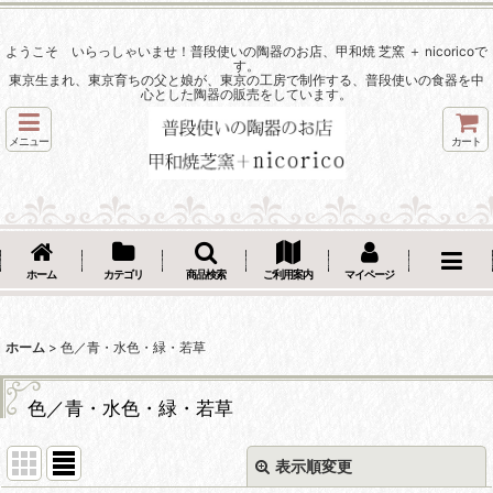
ようこそ いらっしゃいませ！普段使いの陶器のお店、甲和焼 芝窯 ＋ nicoricoで
す。
東京生まれ、東京育ちの父と娘が、東京の工房で制作する、普段使いの食器を中
心とした陶器の販売をしています。
メニュー
カート
ホーム
カテゴリ
商品検索
ご利用案内
マイページ
ホーム
>
色／青・水色・緑・若草
色／青・水色・緑・若草
表示順変更
閉じる