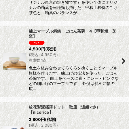
リジナル東京の焼き物です）を使い全体にオリジ
ナルの釉薬を何種類も掛けた、甲和土独特のこげ
茶色と、釉薬のバランスが…
練上マーブル斜鎬 ごはん茶碗 4【甲和焼 芝
窯】
4,500
円
(税別)
(
税込
:
4,950
円
)
在庫数 1点
色土を組み合わせてろくろを挽くことでマーブル
模様を作りだす、練上げの技法を使った、ごはん
茶碗です。 白土をベースに青・グレー・ピンクな
どの細い線のマーブルです。 外側は斜めに幅の
広…
紋花彩泥掻落ドット 取皿（濃紺×赤）
【nicorico】
2,800
円
(税別)
(
税込
:
3,080
円
)