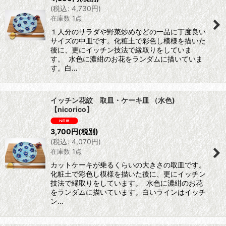
(
税込
:
4,730
円
)
在庫数 1点
１人分のサラダや野菜炒めなどの一品に丁度良い
サイズの中皿です。化粧土で彩色し模様を描いた
後に、更にイッチン技法で縁取りをしていま
す。 水色に濃紺のお花をランダムに描いていま
す。白…
イッチン花紋 取皿・ケーキ皿 （水色)
【nicorico】
3,700
円
(税別)
(
税込
:
4,070
円
)
在庫数 1点
カットケーキが乗るくらいの大きさの取皿です。
化粧土で彩色し模様を描いた後に、更にイッチン
技法で縁取りをしています。 水色に濃紺のお花
をランダムに描いています。白いラインはイッチ
ン…