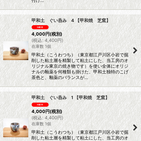
付け…
甲和土 ぐい呑み 4 【甲和焼 芝窯】
4,000
円
(税別)
(
税込
:
4,400
円
)
在庫数 1個
甲和土（こうわつち）（東京都江戸川区小岩で掘
削した粘土層を精製して粘土にした、当工房のオ
リジナル東京の焼き物です）を使い全体にオリジ
ナルの釉薬を何種類も掛けた、甲和土独特のこげ
茶色と、釉薬のバランスが…
甲和土 ぐい呑み 1 【甲和焼 芝窯】
4,000
円
(税別)
(
税込
:
4,400
円
)
在庫数 1個
甲和土（こうわつち）（東京都江戸川区小岩で掘
削した粘土層を精製して粘土にした、当工房のオ