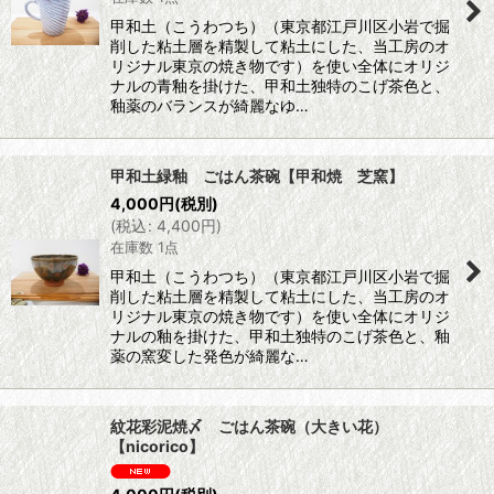
甲和土（こうわつち）（東京都江戸川区小岩で掘
削した粘土層を精製して粘土にした、当工房のオ
リジナル東京の焼き物です）を使い全体にオリジ
ナルの青釉を掛けた、甲和土独特のこげ茶色と、
釉薬のバランスが綺麗なゆ…
甲和土緑釉 ごはん茶碗【甲和焼 芝窯】
4,000
円
(税別)
(
税込
:
4,400
円
)
在庫数 1点
甲和土（こうわつち）（東京都江戸川区小岩で掘
削した粘土層を精製して粘土にした、当工房のオ
リジナル東京の焼き物です）を使い全体にオリジ
ナルの釉を掛けた、甲和土独特のこげ茶色と、釉
薬の窯変した発色が綺麗な…
紋花彩泥焼〆 ごはん茶碗（大きい花）
【nicorico】