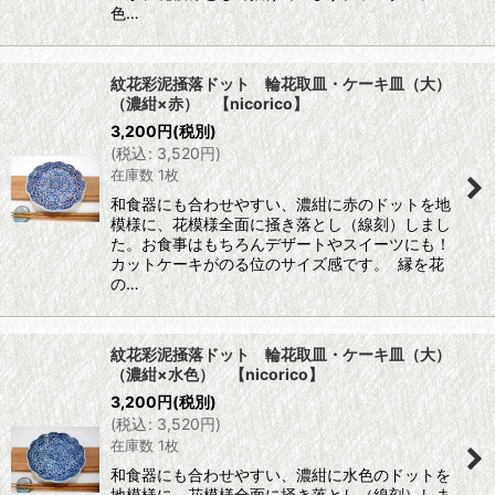
色…
紋花彩泥掻落ドット 輪花取皿・ケーキ皿（大）
（濃紺×赤） 【nicorico】
3,200
円
(税別)
(
税込
:
3,520
円
)
在庫数 1枚
和食器にも合わせやすい、濃紺に赤のドットを地
模様に、花模様全面に掻き落とし（線刻）しまし
た。お食事はもちろんデザートやスイーツにも！
カットケーキがのる位のサイズ感です。 縁を花
の…
紋花彩泥掻落ドット 輪花取皿・ケーキ皿（大）
（濃紺×水色） 【nicorico】
3,200
円
(税別)
(
税込
:
3,520
円
)
在庫数 1枚
和食器にも合わせやすい、濃紺に水色のドットを
地模様に、花模様全面に掻き落とし（線刻）しま