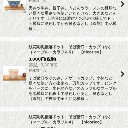
在庫数 1個
天丼や牛丼、親子丼、うどんやラーメンの麺類な
ど様々な用途でお使いいただける、大きめなどん
ぶりです 上半分には濃紺と水色の化粧土でドッ
ト模様に彩色してから掻き落とし（線刻）で花模
様…
紋花彩泥掻落ドット そば猪口・カップ（小）
（マーブル・カラフル5） 【nicorico】
3,000
円
(税別)
(
税込
:
3,300
円
)
在庫数 1点
そば猪口やゆのみ、デザートカップ、小鉢など
様々な使い方が出来る、万能カップです。ピンク
をベースに、水色や赤などのカラフルなマーブル
を地模様に化粧土で彩色したあと、掻き落とし
（線刻）の技法で全面に花模様…
紋花彩泥掻落ドット そば猪口・カップ（小）
（マーブル・カラフル4） 【nicorico】