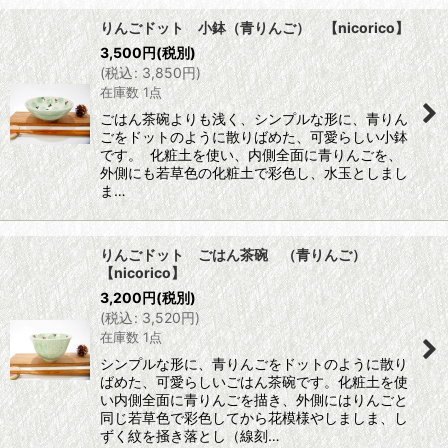
りんごドット 小鉢（青りんご） 【nicorico】
3,500
円
(税別)
(
税込
:
3,850
円
)
在庫数 1点
ごはん茶碗よりも浅く、シンプルな形に、青りん
ごをドットのように散りばめた、可愛らしい小鉢
です。 化粧土を使い、内側全面に青りんごを、
外側にも若草色の化粧土で彩色し、水玉としまし
ま…
りんごドット ごはん茶碗 （青りんご）
【nicorico】
3,200
円
(税別)
(
税込
:
3,520
円
)
在庫数 1点
シンプルな形に、青りんごをドットのように散り
ばめた、可愛らしいごはん茶碗です。化粧土を使
い内側全面に青りんごを描き、外側にはりんごと
同じ若草色で彩色してから花模様やしましま、し
ずく紋を掻き落とし（線刻…