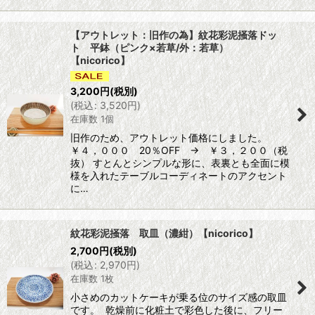
【アウトレット：旧作の為】紋花彩泥掻落ドッ
ト 平鉢（ピンク×若草/外：若草）
【nicorico】
3,200
円
(税別)
(
税込
:
3,520
円
)
在庫数 1個
旧作のため、アウトレット価格にしました。
￥４，０００ 20％OFF → ￥３，２００（税
抜） すとんとシンプルな形に、表裏とも全面に模
様を入れたテーブルコーディネートのアクセント
に…
紋花彩泥掻落 取皿（濃紺）【nicorico】
2,700
円
(税別)
(
税込
:
2,970
円
)
在庫数 1枚
小さめのカットケーキが乗る位のサイズ感の取皿
です。 乾燥前に化粧土で彩色した後に、フリー