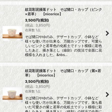
紋花彩泥掻落ドット そば猪口・カップ（ピンク
×若草） 【nicorico】
3,500
円
(税別)
(
税込
:
3,850
円
)
在庫数 1点
そば猪口やゆのみ、デザートカップ、小鉢など
様々な使い方が出来る、万能カップです。可愛ら
しいピンクと若草色の化粧土でドット模様に彩色
したあと、掻き落とし（線刻）の技法で全面に花
模様を入れました。&nbs…
紋花彩泥掻落ドット そば猪口・カップ（紫×若
草） 【nicorico】
3,500
円
(税別)
(
税込
:
3,850
円
)
在庫数 1点
そば猪口やゆのみ、デザートカップ、小鉢など
様々な使い方が出来る、万能カップです。落ち着
いた可愛さの紫と若草の化粧土でドット模様に彩
色したあと、掻き落とし（線刻）の技法で全面に