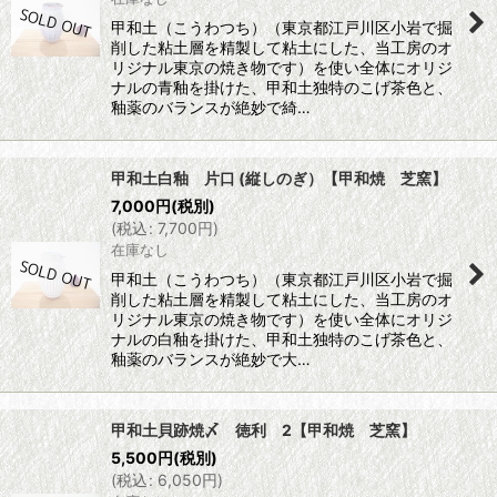
甲和土（こうわつち）（東京都江戸川区小岩で掘
削した粘土層を精製して粘土にした、当工房のオ
リジナル東京の焼き物です）を使い全体にオリジ
ナルの青釉を掛けた、甲和土独特のこげ茶色と、
釉薬のバランスが絶妙で綺…
甲和土白釉 片口 (縦しのぎ）【甲和焼 芝窯】
7,000
円
(税別)
(
税込
:
7,700
円
)
在庫なし
甲和土（こうわつち）（東京都江戸川区小岩で掘
削した粘土層を精製して粘土にした、当工房のオ
リジナル東京の焼き物です）を使い全体にオリジ
ナルの白釉を掛けた、甲和土独特のこげ茶色と、
釉薬のバランスが絶妙で大…
甲和土貝跡焼〆 徳利 2【甲和焼 芝窯】
5,500
円
(税別)
(
税込
:
6,050
円
)