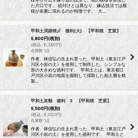
た片口です。 絵付けとは異なり、練込技法では模
様が表裏に現れるのが特徴です。 大…
甲和土貝跡焼〆 徳利(大) 【甲和焼 芝窯】
5,800
円
(税別)
(
税込
:
6,380
円
)
在庫数 1点
作者、林信弘の生まれ育った、甲和土（東京江戸
川区小岩の土）を使用して制作した、シンプルな
形の大きめな徳利です。 甲和土とは、東京都江
戸川区小岩の地面を掘削して採取した粘土層を精
製…
甲和土灰釉 徳利 3 【甲和焼 芝窯】
5,500
円
(税別)
(
税込
:
6,050
円
)
在庫数 1点
作者、林信弘の生まれ育った、甲和土（東京江戸
川区小岩の土）を使用した徳利です。 甲和土と