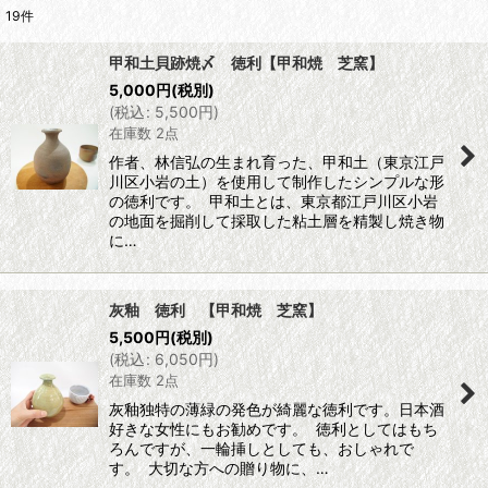
19
件
表示数
:
甲和土貝跡焼〆 徳利【甲和焼 芝窯】
5,000
円
(税別)
並び順
:
(
税込
:
5,500
円
)
在庫数 2点
絞り込む
作者、林信弘の生まれ育った、甲和土（東京江戸
川区小岩の土）を使用して制作したシンプルな形
の徳利です。 甲和土とは、東京都江戸川区小岩
の地面を掘削して採取した粘土層を精製し焼き物
に…
灰釉 徳利 【甲和焼 芝窯】
5,500
円
(税別)
(
税込
:
6,050
円
)
在庫数 2点
灰釉独特の薄緑の発色が綺麗な徳利です。日本酒
好きな女性にもお勧めです。 徳利としてはもち
ろんですが、一輪挿しとしても、おしゃれで
す。 大切な方への贈り物に、…