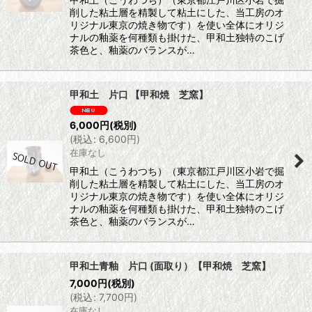
削した粘土層を精製して粘土にした、当工房のオ
リジナル東京の焼き物です）を使い全体にオリジ
ナルの釉薬を何種類も掛けた、甲和土独特のこげ
茶色と、釉薬のバランスが…
甲和土 片口 【甲和焼 芝窯】
6,000
円
(税別)
(
税込
:
6,600
円
)
在庫なし
甲和土（こうわつち）（東京都江戸川区小岩で掘
削した粘土層を精製して粘土にした、当工房のオ
リジナル東京の焼き物です）を使い全体にオリジ
ナルの釉薬を何種類も掛けた、甲和土独特のこげ
茶色と、釉薬のバランスが…
甲和土青釉 片口 (面取り）【甲和焼 芝窯】
7,000
円
(税別)
(
税込
:
7,700
円
)
在庫なし