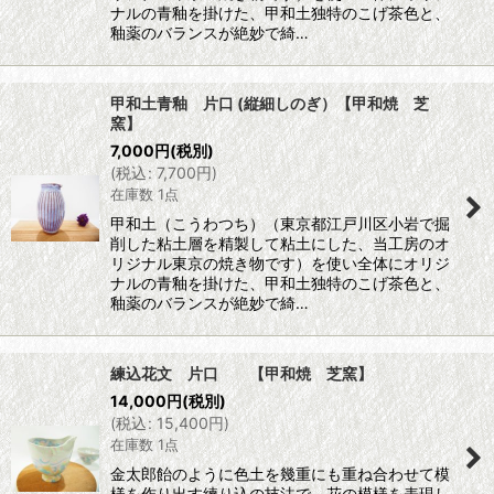
ナルの青釉を掛けた、甲和土独特のこげ茶色と、
釉薬のバランスが絶妙で綺…
甲和土青釉 片口 (縦細しのぎ）【甲和焼 芝
窯】
7,000
円
(税別)
(
税込
:
7,700
円
)
在庫数 1点
甲和土（こうわつち）（東京都江戸川区小岩で掘
削した粘土層を精製して粘土にした、当工房のオ
リジナル東京の焼き物です）を使い全体にオリジ
ナルの青釉を掛けた、甲和土独特のこげ茶色と、
釉薬のバランスが絶妙で綺…
練込花文 片口 【甲和焼 芝窯】
14,000
円
(税別)
(
税込
:
15,400
円
)
在庫数 1点
金太郎飴のように色土を幾重にも重ね合わせて模
様を作り出す練り込の技法で、花の模様を表現し