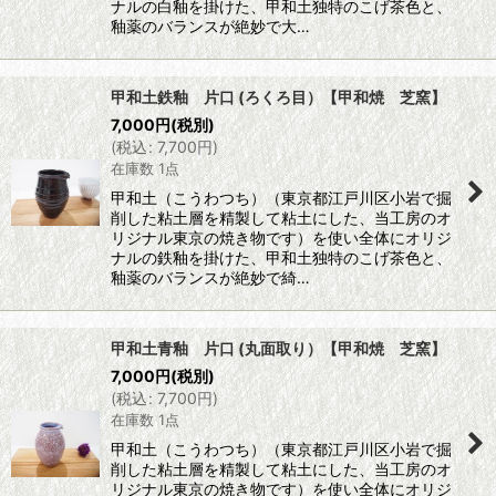
ナルの白釉を掛けた、甲和土独特のこげ茶色と、
釉薬のバランスが絶妙で大…
甲和土鉄釉 片口 (ろくろ目）【甲和焼 芝窯】
7,000
円
(税別)
(
税込
:
7,700
円
)
在庫数 1点
甲和土（こうわつち）（東京都江戸川区小岩で掘
削した粘土層を精製して粘土にした、当工房のオ
リジナル東京の焼き物です）を使い全体にオリジ
ナルの鉄釉を掛けた、甲和土独特のこげ茶色と、
釉薬のバランスが絶妙で綺…
甲和土青釉 片口 (丸面取り）【甲和焼 芝窯】
7,000
円
(税別)
(
税込
:
7,700
円
)
在庫数 1点
甲和土（こうわつち）（東京都江戸川区小岩で掘
削した粘土層を精製して粘土にした、当工房のオ
リジナル東京の焼き物です）を使い全体にオリジ