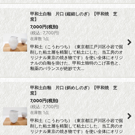
甲和土白釉 片口 (縦細しのぎ）【甲和焼 芝
窯】
7,000
円
(税別)
(
税込
:
7,700
円
)
在庫数 1点
甲和土（こうわつち）（東京都江戸川区小岩で掘
削した粘土層を精製して粘土にした、当工房のオ
リジナル東京の焼き物です）を使い全体にオリジ
ナルの白釉を掛けた、甲和土独特のこげ茶色と、
釉薬のバランスが絶妙で大…
甲和土白釉 片口 (斜めしのぎ）【甲和焼 芝
窯】
7,000
円
(税別)
(
税込
:
7,700
円
)
在庫数 1点
甲和土（こうわつち）（東京都江戸川区小岩で掘
削した粘土層を精製して粘土にした、当工房のオ
リジナル東京の焼き物です）を使い全体にオリジ