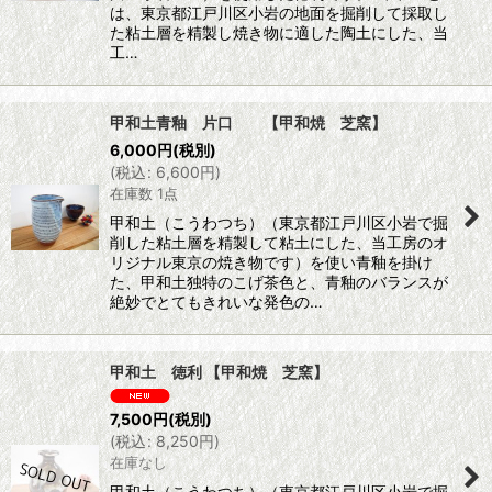
は、東京都江戸川区小岩の地面を掘削して採取し
た粘土層を精製し焼き物に適した陶土にした、当
工…
甲和土青釉 片口 【甲和焼 芝窯】
6,000
円
(税別)
(
税込
:
6,600
円
)
在庫数 1点
甲和土（こうわつち）（東京都江戸川区小岩で掘
削した粘土層を精製して粘土にした、当工房のオ
リジナル東京の焼き物です）を使い青釉を掛け
た、甲和土独特のこげ茶色と、青釉のバランスが
絶妙でとてもきれいな発色の…
甲和土 徳利 【甲和焼 芝窯】
7,500
円
(税別)
(
税込
:
8,250
円
)
在庫なし
甲和土（こうわつち）（東京都江戸川区小岩で掘