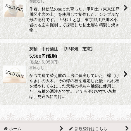
在庫なし
作者、林信弘の生まれ育った、甲和土（東京江戸
川区小岩の土）を使用して制作した、シンプルな
形の徳利です。 甲和土とは、東京都江戸川区小
岩の地面を掘削して採取した粘土層を精製し焼き
物…
灰釉 手付酒注 【甲和焼 芝窯】
5,500
円
(税別)
(
税込
:
6,050
円
)
在庫なし
かつて建て替え前の工房に鎮座していた、欅（け
やき）の大木。その欅の枝を選定した後、枯れ枝
を燃やして灰にした天然の欅灰を釉薬に使用し
た、灰釉の酒注ぎです。 とても溶けやすい灰釉
は、見込みに向け…
ホーム
新規登録はこちら