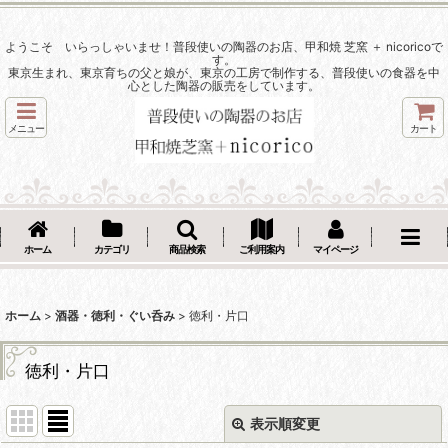
ようこそ いらっしゃいませ！普段使いの陶器のお店、甲和焼 芝窯 ＋ nicoricoで
す。
東京生まれ、東京育ちの父と娘が、東京の工房で制作する、普段使いの食器を中
心とした陶器の販売をしています。
メニュー
カート
ホーム
カテゴリ
商品検索
ご利用案内
マイページ
ホーム
>
酒器・徳利・ぐい呑み
>
徳利・片口
徳利・片口
表示順変更
閉じる