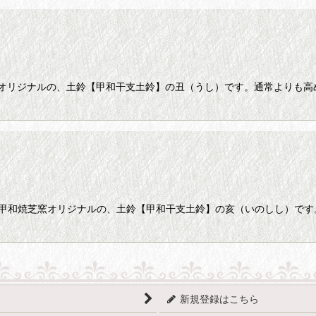
絞り込む
芝窯オリジナルの、土鈴【甲和干支土鈴】の丑（うし）です。通常よりも
。 甲和焼芝窯オリジナルの、土鈴【甲和干支土鈴】の亥（いのしし）で
新規登録はこちら