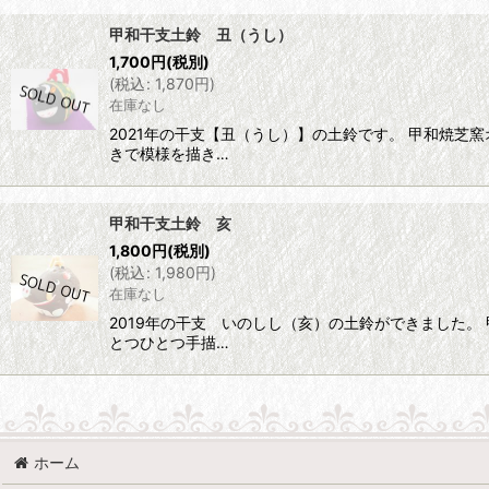
表示数
:
甲和干支土鈴 丑（うし）
1,700
円
(税別)
並び順
:
(
税込
:
1,870
円
)
在庫なし
2021年の干支【丑（うし）】の土鈴です。 甲和焼
きで模様を描き…
甲和干支土鈴 亥
1,800
円
(税別)
(
税込
:
1,980
円
)
在庫なし
2019年の干支 いのしし（亥）の土鈴ができました
とつひとつ手描…
ホーム