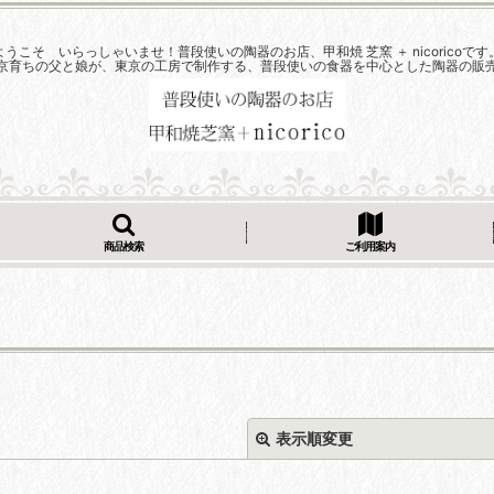
ようこそ いらっしゃいませ！普段使いの陶器のお店、甲和焼 芝窯 ＋ nicoricoです
京育ちの父と娘が、東京の工房で制作する、普段使いの食器を中心とした陶器の販
商品検索
ご利用案内
表示順変更