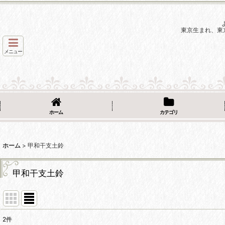
東京生まれ、東
メニュー
ホーム
カテゴリ
ホーム
>
甲和干支土鈴
甲和干支土鈴
2
件