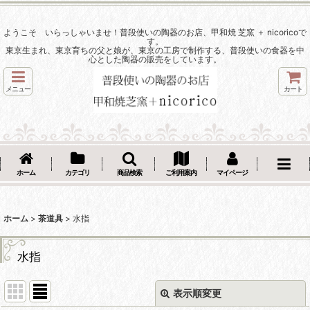
ようこそ いらっしゃいませ！普段使いの陶器のお店、甲和焼 芝窯 ＋ nicoricoで
す。
東京生まれ、東京育ちの父と娘が、東京の工房で制作する、普段使いの食器を中
心とした陶器の販売をしています。
メニュー
カート
ホーム
カテゴリ
商品検索
ご利用案内
マイページ
ホーム
>
茶道具
>
水指
水指
表示順変更
閉じる