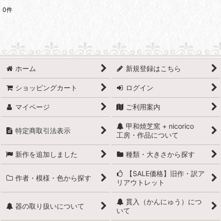
0
件
表示数
:
並び順
:
ホーム
新規登録はこちら
絞り込む
ショッピングカート
ログイン
マイページ
ご利用案内
甲和焼芝窯 + nicorico
特定商取引法表示
工房・作品について
新作を追加しました
種類・大きさから探す
【SALE価格】旧作・訳ア
作者・模様・色から探す
リアウトレット
貫入（かんにゅう）につ
器の取り扱いについて
いて