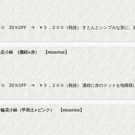
０ 20％OFF → ￥３，２００（税抜） すとんとシンプルな形に
鉢 (濃紺×赤） 【nicorico】
０ 20％OFF → ￥３，２００（税抜） 濃紺に赤のドットを地模
小鉢（甲和土×ピンク） 【nicorico】