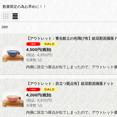
数量限定の為お早めに！！
28
件
表示数
:
【アウトレット：青化粧土の色飛び有】紋花彩泥掻落ドット
並び順
:
4,500
円
(税別)
(
税込
:
4,950
円
)
在庫数 1点
内側に目立つ斑点が出てしまったので、アウトレット価格
【アウトレット：目立つ斑点有】紋花彩泥掻落ドット 鉢 
4,200
円
(税別)
(
税込
:
4,620
円
)
在庫数 1点
内側に目立つ斑点が出てしまったので、アウトレット価格