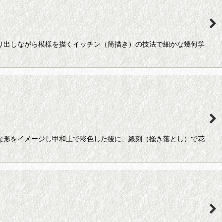
絞り出しながら模様を描くイッチン（筒描き）の技法で細かな幾何学
うな形をイメージし甲和土で彩色した後に、線刻（掻き落とし）で花