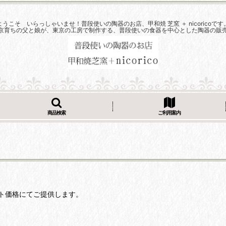
ようこそ いらっしゃいませ！普段使いの陶器のお店、甲和焼 芝窯 ＋ nicoricoです
京育ちの父と娘が、東京の工房で制作する、普段使いの食器を中心とした陶器の販
商品検索
ご利用案内
ト価格にてご提供します。