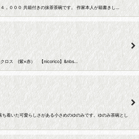
４，０００ 共箱付きの抹茶茶碗です。 作家本人が箱書きし…
(紫×赤） 【nicorico】&nbs…
、落ち着いた可愛らしさがある小さめのゆのみです。ゆのみ茶碗とし