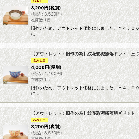
3,200
円
(税別)
(
税込
:
3,520
円
)
在庫数 1個
旧作のため、アウトレット価格にしました。￥４，００
に…
【アウトレット：旧作の為】紋花彩泥掻落ドット 三つ足小
4,000
円
(税別)
(
税込
:
4,400
円
)
在庫数 1点
旧作のため、アウトレット価格にしました。￥４，００
に…
【アウトレット：旧作の為】紋花彩泥掻落焼〆ドット 輪花
3,200
円
(税別)
(
税込
:
3,520
円
)
在庫数 1点