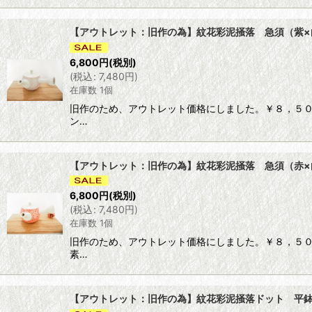
【アウトレット：旧作の為】紋花彩泥掻落 急須（紫×白）
6,800
円
(税別)
(
税込
:
7,480
円
)
在庫数 1個
旧作のため、アウトレット価格にしました。￥８，５０
ン…
【アウトレット：旧作の為】紋花彩泥掻落 急須（赤×白）
6,800
円
(税別)
(
税込
:
7,480
円
)
在庫数 1個
旧作のため、アウトレット価格にしました。￥８，５０
素…
【アウトレット：旧作の為】紋花彩泥掻落ドット 平鉢（ピ