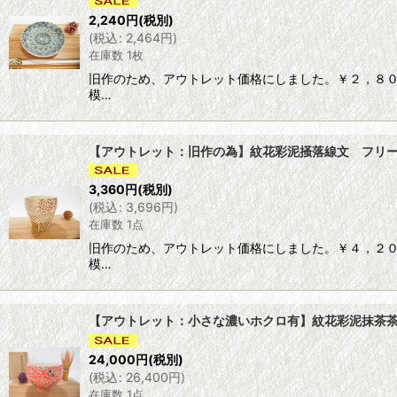
2,240
円
(税別)
(
税込
:
2,464
円
)
在庫数 1枚
旧作のため、アウトレット価格にしました。￥２，８０
模…
【アウトレット：旧作の為】紋花彩泥掻落線文 フリーカ
3,360
円
(税別)
(
税込
:
3,696
円
)
在庫数 1点
旧作のため、アウトレット価格にしました。￥４，２０
模…
【アウトレット：小さな濃いホクロ有】紋花彩泥抹茶茶碗 「a
24,000
円
(税別)
(
税込
:
26,400
円
)
在庫数 1点