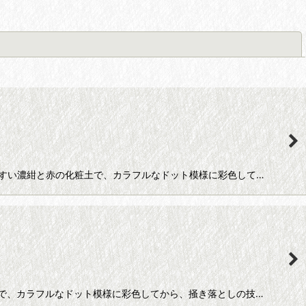
閉じる
せやすい濃紺と赤の化粧土で、カラフルなドット模様に彩色して…
粧土で、カラフルなドット模様に彩色してから、掻き落としの技…