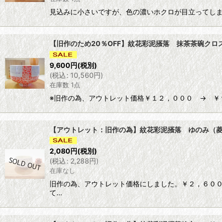
見込みに小さいですが、色の濃いホクロが目立ってしま
【旧作のため20％OFF】紋花彩泥掻落 抹茶茶碗クロス (
9,600
円
(税別)
(
税込
:
10,560
円
)
在庫数 1点
※旧作の為、アウトレット価格￥１２，０００ → ￥９，６
【アウトレット：旧作の為】紋花彩泥掻落 ゆのみ（菱形／
2,080
円
(税別)
(
税込
:
2,288
円
)
在庫なし
旧作の為、アウトレット価格にしました。￥２，６００
て…