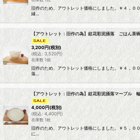
旧作のため、アウトレット価格にしました。￥４，００
縁…
【アウトレット：旧作の為】紋花彩泥掻落 ごはん茶碗（マ
3,200
円
(税別)
(
税込
:
3,520
円
)
在庫数 1個
旧作のため、アウトレット価格にしました。￥４，００
落…
【アウトレット：旧作の為】紋花彩泥掻落マーブル 輪花
4,000
円
(税別)
(
税込
:
4,400
円
)
在庫数 1枚
旧作のため、アウトレット価格にしました。￥５，００
に…