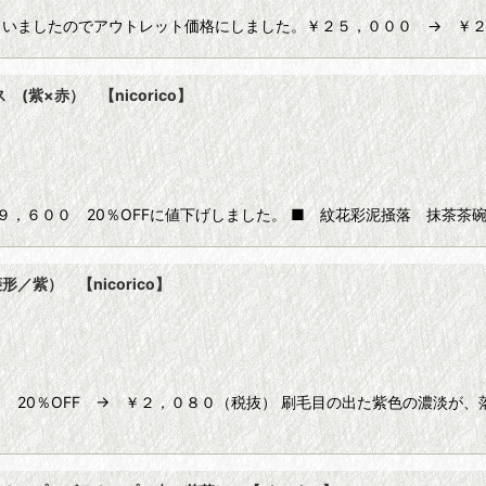
いましたのでアウトレット価格にしました。￥２５，０００ → ￥２
紫×赤） 【nicorico】
００ 20％OFFに値下げしました。 ■ 紋花彩泥掻落 抹茶茶碗クロス 
紫） 【nicorico】
 20％OFF → ￥２，０８０（税抜） 刷毛目の出た紫色の濃淡が