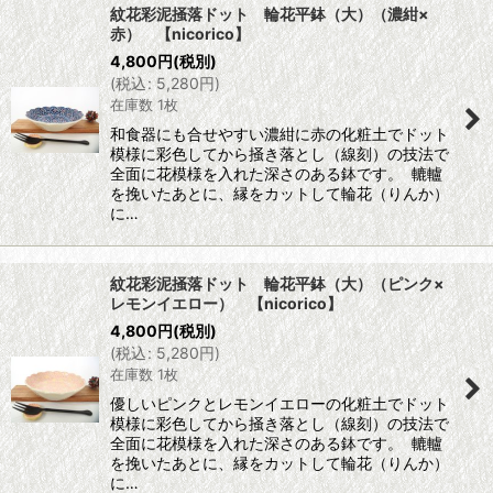
紋花彩泥掻落ドット 輪花平鉢（大）（濃紺×
赤） 【nicorico】
4,800
円
(税別)
(
税込
:
5,280
円
)
在庫数 1枚
和食器にも合せやすい濃紺に赤の化粧土でドット
模様に彩色してから掻き落とし（線刻）の技法で
全面に花模様を入れた深さのある鉢です。 轆轤
を挽いたあとに、縁をカットして輪花（りんか）
に…
紋花彩泥掻落ドット 輪花平鉢（大）（ピンク×
レモンイエロー） 【nicorico】
4,800
円
(税別)
(
税込
:
5,280
円
)
在庫数 1枚
優しいピンクとレモンイエローの化粧土でドット
模様に彩色してから掻き落とし（線刻）の技法で
全面に花模様を入れた深さのある鉢です。 轆轤
を挽いたあとに、縁をカットして輪花（りんか）
に…