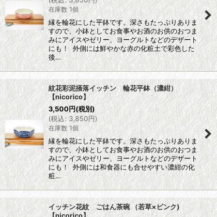
在庫数 1個
縁を輪花にした平鉢です。深さもたっぷりありま
すので、小鉢としてお食事やお酒のお供のおつま
みにアイスやゼリー、ヨーグルトなどのデザート
にも！ 外側には鮮やかな赤の化粧土で彩色した
後…
紋花彩泥掻落イッチン 輪花平鉢（濃紺）
【nicorico】
3,500
円
(税別)
(
税込
:
3,850
円
)
在庫数 1個
縁を輪花にした平鉢です。深さもたっぷりありま
すので、小鉢としてお食事やお酒のお供のおつま
みにアイスやゼリー、ヨーグルトなどのデザート
にも！ 外側には和食器にも合せやすい濃紺の化
粧…
イッチン花紋 ごはん茶碗 （若草×ピンク)
【nicorico】