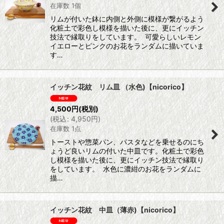
在庫数 1個
リムが付いた鉢に内側と外側に模様が繋がるよう
化粧土で彩色し模様を描いた後に、更にイッチン
技法で縁取りをしています。 可愛らしいレモン
イエローとピンクのお花をランダムに描いていま
す…
イッチン花紋 リム皿 （水色)【nicorico】
4,500
円
(税別)
(
税込
:
4,950
円
)
在庫数 1点
トーストや惣菜パン、パスタなどを乗せるのにち
ょうど良いリムの付いた中皿です。化粧土で彩色
し模様を描いた後に、更にイッチン技法で縁取り
をしています。 水色に濃紺のお花をランダムに
描…
イッチン花紋 中皿（薄赤)【nicorico】