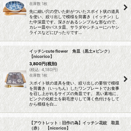
在庫数 1枚
先に細い穴の空いた針がついたスポイト状の道具
を使い、絞り出しで模様を筒書き（イッチン）し
た中深皿です。深さがあるシンプルな形なので、
カレー皿やパスタ皿、サラダやシチューにハヤシ
ライスなどにぴったりです…
イッチンcute flower 角皿（黒土×ピンク）
【nicorico】
3,800
円
(税別)
(
税込
:
4,180
円
)
在庫数 1枚
スポイト状の道具を使い、絞り出しの要領で模様
を筒書き（いっちん）したワンプレートでお食事
を召し上がれるサイズの角皿です。 黒い素地に、
ピンクの化粧土を刷毛塗りして薄く色付けをして
から模様を白…
【アウトレット：旧作の為】イッチン花紋 取皿
（赤） 【nicorico】