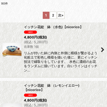
90
件
表示数
:
1
2
次
»
並び順
:
イッチン花紋 鉢 （水色)【nicorico】
絞り込む
4,800
円
(税別)
(
税込
:
5,280
円
)
在庫数 1個
リムが付いた鉢に内側と外側に模様が繋がるよう
化粧土で彩色し模様を描いた後に、更にイッチン
技法で縁取りをしています。 水色に濃紺のお花
をランダムに描いています。白いラインはイッチ
ン…
イッチン花紋 鉢 （レモンイエロー)
【nicorico】
4,800
円
(税別)
(
税込
:
5,280
円
)