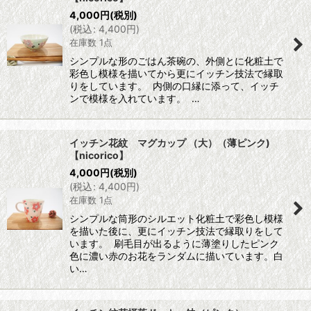
4,000
円
(税別)
(
税込
:
4,400
円
)
在庫数 1点
シンプルな形のごはん茶碗の、外側とに化粧土で
彩色し模様を描いてから更にイッチン技法で縁取
りをしています。 内側の口縁に添って、イッチ
ンで模様を入れています。 …
イッチン花紋 マグカップ （大）（薄ピンク)
【nicorico】
4,000
円
(税別)
(
税込
:
4,400
円
)
在庫数 1点
シンプルな筒形のシルエット化粧土で彩色し模様
を描いた後に、更にイッチン技法で縁取りをして
います。 刷毛目が出るように薄塗りしたピンク
色に濃い赤のお花をランダムに描いています。白
い…