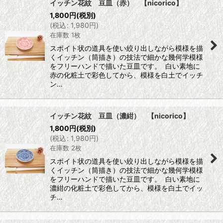
イッチン花紋 豆皿（赤） 【nicorico】
1,800
円
(税別)
(
税込
:
1,980
円
)
在庫数 1枚
スポイト状の道具を使い絞り出しながら模様を描
くイッチン（筒描き）の技法で細かな幾何学模様
をフリーハンドで描いた豆皿です。 白い素地に
赤の化粧土で彩色してから、模様を白土でイッチ
ン…
イッチン花紋 豆皿（濃紺） 【nicorico】
1,800
円
(税別)
(
税込
:
1,980
円
)
在庫数 2枚
スポイト状の道具を使い絞り出しながら模様を描
くイッチン（筒描き）の技法で細かな幾何学模様
をフリーハンドで描いた豆皿です。 白い素地に
濃紺の化粧土で彩色してから、模様を白土でイッ
チ…