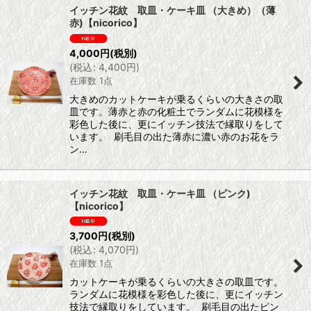
イッチン花紋 取皿・ケーキ皿 （大きめ）（薄
赤)【nicorico】
4,000
円
(税別)
(
税込
:
4,400
円
)
在庫数 1点
大きめのカットケーキが乗るくらいの大きさの取
皿です。薄赤と赤の化粧土でランダムに花模様を
彩色した後に、更にイッチン技法で縁取りをして
います。 刷毛目の出た薄赤に濃い赤のお花をラ
ン…
イッチン花紋 取皿・ケーキ皿 （ピンク)
【nicorico】
3,700
円
(税別)
(
税込
:
4,070
円
)
在庫数 1点
カットケーキが乗るくらいの大きさの取皿です。
ランダムに花模様を彩色した後に、更にイッチン
技法で縁取りをしています。 刷毛目の出たピン