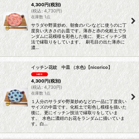
4,300
円
(税別)
(
税込
:
4,730
円
)
在庫数 1点
サラダや野菜炒め、朝食のパンなどに使うのに丁
度良い大きさのお皿です。薄赤と赤の化粧土でラ
ンダムに花模様を彩色した後に、更にイッチン技
法で縁取りをしています。 刷毛目の出た薄赤に
濃…
イッチン花紋 中皿 （水色)【nicorico】
4,300
円
(税別)
(
税込
:
4,730
円
)
在庫数 1点
１人分のサラダや野菜炒めなどの一品に丁度良い
サイズの中皿です。化粧土で彩色し模様を描いた
後に、更にイッチン技法で縁取りをしていま
す。 水色に濃紺のお花をランダムに描いていま
す。白…