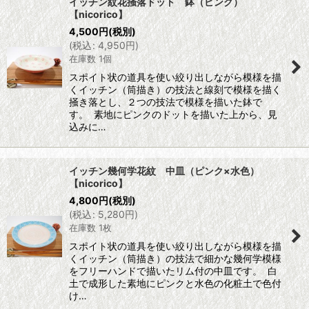
イッチン紋花掻落ドット 鉢（ピンク）
【nicorico】
4,500
円
(税別)
(
税込
:
4,950
円
)
在庫数 1個
スポイト状の道具を使い絞り出しながら模様を描
くイッチン（筒描き）の技法と線刻で模様を描く
掻き落とし、２つの技法で模様を描いた鉢で
す。 素地にピンクのドットを描いた上から、見
込みに…
イッチン幾何学花紋 中皿（ピンク×水色）
【nicorico】
4,800
円
(税別)
(
税込
:
5,280
円
)
在庫数 1枚
スポイト状の道具を使い絞り出しながら模様を描
くイッチン（筒描き）の技法で細かな幾何学模様
をフリーハンドで描いたリム付の中皿です。 白
土で成形した素地にピンクと水色の化粧土で色付
け…