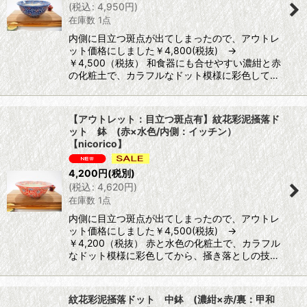
(
税込
:
4,950
円
)
在庫数 1点
内側に目立つ斑点が出てしまったので、アウトレ
ット価格にしました￥4,800(税抜) →
￥4,500（税抜） 和食器にも合せやすい濃紺と赤
の化粧土で、カラフルなドット模様に彩色して…
【アウトレット：目立つ斑点有】紋花彩泥掻落ド
ット 鉢 (赤×水色/内側：イッチン）
【nicorico】
4,200
円
(税別)
(
税込
:
4,620
円
)
在庫数 1点
内側に目立つ斑点が出てしまったので、アウトレ
ット価格にしました￥4,500(税抜) →
￥4,200（税抜） 赤と水色の化粧土で、カラフル
なドット模様に彩色してから、掻き落としの技…
紋花彩泥掻落ドット 中鉢 (濃紺×赤/裏：甲和