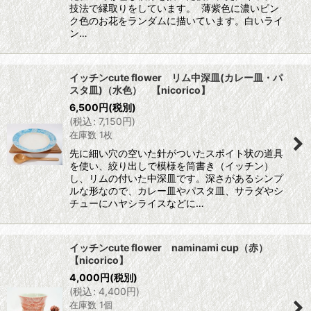
技法で縁取りをしています。 薄紫色に濃いピン
ク色のお花をランダムに描いています。白いライ
ン…
イッチンcute flower リム中深皿(カレー皿・パ
スタ皿)（水色） 【nicorico】
6,500
円
(税別)
(
税込
:
7,150
円
)
在庫数 1枚
先に細い穴の空いた針がついたスポイト状の道具
を使い、絞り出しで模様を筒書き（イッチン）
し、リムの付いた中深皿です。深さがあるシンプ
ルな形なので、カレー皿やパスタ皿、サラダやシ
チューにハヤシライスなどに…
イッチンcute flower naminami cup（赤）
【nicorico】
4,000
円
(税別)
(
税込
:
4,400
円
)
在庫数 1個