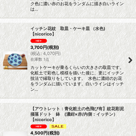
ク色に濃い赤のお花をランダムに描き白いライン
は…
イッチン花紋 取皿・ケーキ皿 （水色)
【nicorico】
3,700
円
(税別)
(
税込
:
4,070
円
)
在庫数 1点
カットケーキが乗るくらいの大きさの取皿です。
化粧土で彩色し模様を描いた後に、更にイッチン
技法で縁取りをしています。 水色に濃紺のお花
をランダムに描いています。白いラインはイッチ
ン…
【アウトレット：青化粧土の色飛び有】紋花彩泥
掻落ドット 鉢 (濃紺×赤/内側：イッチン）
【nicorico】
4,500
円
(税別)