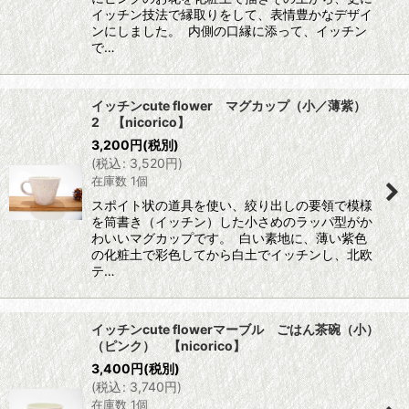
イッチン技法で縁取りをして、表情豊かなデザイ
ンにしました。 内側の口縁に添って、イッチン
で…
イッチンcute flower マグカップ（小／薄紫）
2 【nicorico】
3,200
円
(税別)
(
税込
:
3,520
円
)
在庫数 1個
スポイト状の道具を使い、絞り出しの要領で模様
を筒書き（イッチン）した小さめのラッパ型がか
わいいマグカップです。 白い素地に、薄い紫色
の化粧土で彩色してから白土でイッチンし、北欧
テ…
イッチンcute flowerマーブル ごはん茶碗（小）
（ピンク） 【nicorico】
3,400
円
(税別)
(
税込
:
3,740
円
)
在庫数 1個