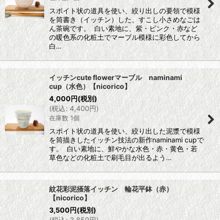
スポイト状の道具を使い、絞り出しの要領で模様
を筒書き（イッチン）した、すこし小さめなごは
ん茶碗です。 白い素地に、紫・ピンク・赤など
の暖色系の化粧土でマーブル模様に彩色してから
白…
イッチンcute flowerマーブル naminami
cup（水色）【nicorico】
4,000
円
(税別)
(
税込
:
4,400
円
)
在庫数 1個
スポイト状の道具を使い、絞り出した泥漿で模様
を筒描きしたイッチン技法の新作naminami cupで
す。 白い素地に、鮮やかな水色・赤・黄色・若
草色などの化粧土で刷毛目が出るよう…
紋花彩泥掻落イッチン 輪花平鉢（赤）
【nicorico】
3,500
円
(税別)
(
税込
:
3,850
円
)