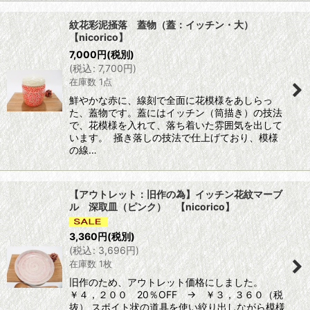
紋花彩泥掻落 蓋物（蓋：イッチン・大）
【nicorico】
7,000
円
(税別)
(
税込
:
7,700
円
)
在庫数 1点
鮮やかな赤に、線刻で全面に花模様をあしらっ
た、蓋物です。蓋にはイッチン（筒描き）の技法
で、花模様を入れて、落ち着いた雰囲気を出して
います。 掻き落しの技法で仕上げており、模様
の線…
【アウトレット：旧作の為】イッチン花紋マーブ
ル 深取皿（ピンク） 【nicorico】
3,360
円
(税別)
(
税込
:
3,696
円
)
在庫数 1枚
旧作のため、アウトレット価格にしました。
￥４，２００ 20％OFF → ￥３，３６０（税
抜） スポイト状の道具を使い絞り出しながら模様