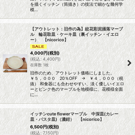
を描くイッチン（筒描き）の技法で細かな幾何学
模…
【アウトレット：旧作の為】紋花彩泥掻落マーブ
ル 輪花取皿・ケーキ皿（裏イッチン・イエロ
ー） 【nicorico】
4,000
円
(税別)
(
税込
:
4,400
円
)
在庫数 1枚
旧作のため、アウトレット価格にしました。
￥５，０００ 20％OFF → ￥４，０００（税
抜） 和食器にも合わせやすい、淡く優しいイエロ
ーとピンク色のマーブルを地模様に、花模様全面
に…
イッチンcute flowerマーブル 中深皿(カレー
皿・パスタ皿)（濃紺） 【nicorico】
6,500
円
(税別)
(
税込
:
7,150
円
)