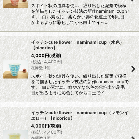
スポイト状の道具を使い、絞り出した泥漿で模様
を筒描きしたイッチン技法の新作naminami cupで
す。 白い素地に、柔らかい赤の化粧土で刷毛目
が出るように彩色してから白土でイッ…
イッチンcute flower naminami cup（水色）
【nicorico】
4,000
円
(税別)
(
税込
:
4,400
円
)
在庫数 1個
スポイト状の道具を使い、絞り出した泥漿で模様
を筒描きしたイッチン技法の新作naminami cupで
す。 白い素地に、鮮やかな水色の化粧土で刷毛
目が出るように彩色してから白土でイ…
イッチンcute flower naminami cup（レモンイ
エロー）【nicorico】
4,000
円
(税別)
(
税込
:
4,400
円
)
在庫数 1個