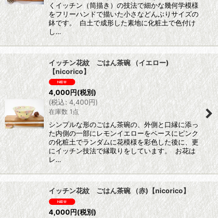
くイッチン（筒描き）の技法で細かな幾何学模様
をフリーハンドで描いた小さなどんぶりサイズの
鉢です。 白土で成形した素地に化粧土で色付け
し…
イッチン花紋 ごはん茶碗 （イエロー)
【nicorico】
4,000
円
(税別)
(
税込
:
4,400
円
)
在庫数 1点
シンプルな形のごはん茶碗の、外側と口縁に添っ
た内側の一部にレモンイエローをベースにピンク
の化粧土でランダムに花模様を彩色した後に、更
にイッチン技法で縁取りをしています。 お花は
レ…
イッチン花紋 ごはん茶碗 （赤)【nicorico】
4,000
円
(税別)