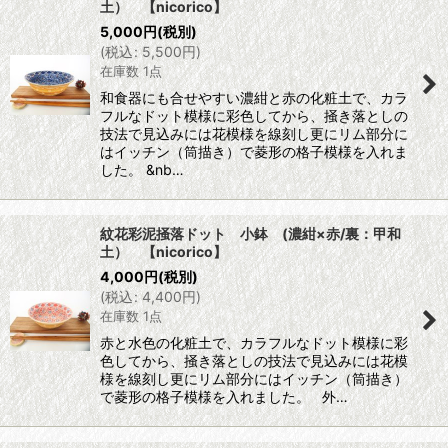
土） 【nicorico】
5,000
円
(税別)
(
税込
:
5,500
円
)
在庫数 1点
和食器にも合せやすい濃紺と赤の化粧土で、カラ
フルなドット模様に彩色してから、掻き落としの
技法で見込みには花模様を線刻し更にリム部分に
はイッチン（筒描き）で菱形の格子模様を入れま
した。 &nb…
紋花彩泥掻落ドット 小鉢 (濃紺×赤/裏：甲和
土） 【nicorico】
4,000
円
(税別)
(
税込
:
4,400
円
)
在庫数 1点
赤と水色の化粧土で、カラフルなドット模様に彩
色してから、掻き落としの技法で見込みには花模
様を線刻し更にリム部分にはイッチン（筒描き）
で菱形の格子模様を入れました。 外…