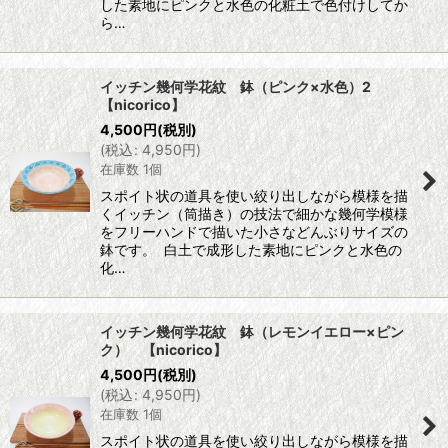
した素地にピンクと水色の化粧土で色付けしてか
ら…
イッチン幾何学花紋 鉢（ピンク×水色）2
【nicorico】
4,500
円
(税別)
(
税込
:
4,950
円
)
在庫数 1個
スポイト状の道具を使い絞り出しながら模様を描
くイッチン（筒描き）の技法で細かな幾何学模様
をフリーハンドで描いた小さなどんぶりサイズの
鉢です。 白土で成形した素地にピンクと水色の
化…
イッチン幾何学花紋 鉢（レモンイエロー×ピン
ク） 【nicorico】
4,500
円
(税別)
(
税込
:
4,950
円
)
在庫数 1個
スポイト状の道具を使い絞り出しながら模様を描