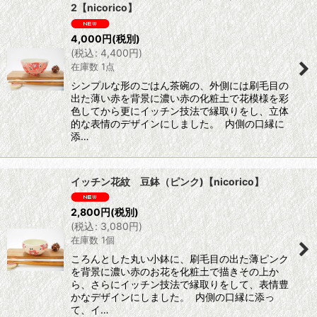
2【nicorico】
4,000
円
(税別)
(
税込
:
4,400
円
)
在庫数 1点
シンプルな形のごはん茶碗の、外側には刷毛目の
出た薄い赤を背景に濃い赤の化粧土で花模様を彩
色してから更にイッチン技法で縁取りをし、立体
的な表情のデザインにしました。 内側の口縁に
添…
イッチン花紋 豆鉢（ピンク)【nicorico】
2,800
円
(税別)
(
税込
:
3,080
円
)
在庫数 1個
ころんとした丸い小鉢に、刷毛目の出た薄ピンク
を背景に濃い赤のお花を化粧土で描きその上か
ら、さらにイッチン技法で縁取りをして、表情豊
かなデザインにしました。 内側の口縁に添っ
て、イ…