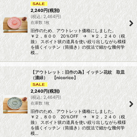
2,240
円
(税別)
(
税込
:
2,464
円
)
在庫数 1枚
旧作のため、アウトレット価格にしました。
￥２，８００ 20％OFF → ￥２，２４０（税
抜） スポイト状の道具を使い絞り出しながら模様
を描くイッチン（筒描き）の技法で細かな幾何学
模…
【アウトレット：旧作の為】イッチン花紋 取皿
（濃緑） 【nicorico】
2,240
円
(税別)
(
税込
:
2,464
円
)
在庫数 1枚
旧作のため、アウトレット価格にしました。
￥２，８００ 20％OFF → ￥２，２４０（税
抜） スポイト状の道具を使い絞り出しながら模様
を描くイッチン（筒描き）の技法で細かな幾何学
模…