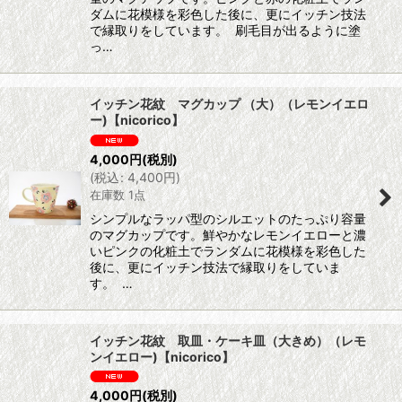
ダムに花模様を彩色した後に、更にイッチン技法
で縁取りをしています。 刷毛目が出るように塗
っ…
イッチン花紋 マグカップ （大）（レモンイエロ
ー)【nicorico】
4,000
円
(税別)
(
税込
:
4,400
円
)
在庫数 1点
シンプルなラッパ型のシルエットのたっぷり容量
のマグカップです。鮮やかなレモンイエローと濃
いピンクの化粧土でランダムに花模様を彩色した
後に、更にイッチン技法で縁取りをしていま
す。 …
イッチン花紋 取皿・ケーキ皿（大きめ）（レモ
ンイエロー)【nicorico】
4,000
円
(税別)