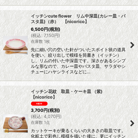
イッチンcute flower リム中深皿(カレー皿・パ
スタ皿)（赤） 【nicorico】
6,500
円
(税別)
(
税込
:
7,150
円
)
在庫数 1枚
先に細い穴の空いた針がついたスポイト状の道具
を使い、絞り出しで模様を筒書き（イッチン）
し、リムの付いた中深皿です。深さがあるシンプ
ルな形なので、カレー皿やパスタ皿、サラダやシ
チューにハヤシライスなどに…
イッチン花紋 取皿・ケーキ皿 （紫)
【nicorico】
3,700
円
(税別)
(
税込
:
4,070
円
)
在庫数 1点
カットケーキが乗るくらいの大きさの取皿です。
化粧土で彩色し模様を描いた後に、更にイッチン