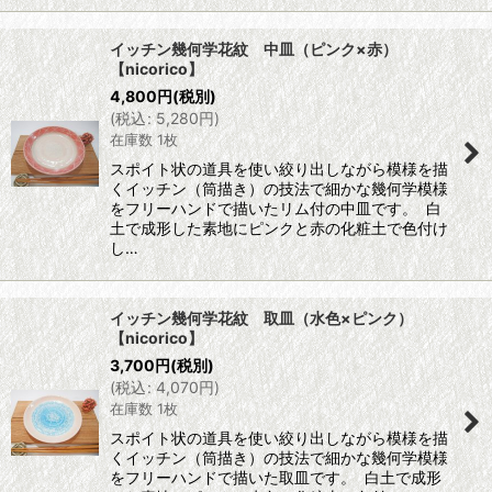
イッチン幾何学花紋 中皿（ピンク×赤）
【nicorico】
4,800
円
(税別)
(
税込
:
5,280
円
)
在庫数 1枚
スポイト状の道具を使い絞り出しながら模様を描
くイッチン（筒描き）の技法で細かな幾何学模様
をフリーハンドで描いたリム付の中皿です。 白
土で成形した素地にピンクと赤の化粧土で色付け
し…
イッチン幾何学花紋 取皿（水色×ピンク）
【nicorico】
3,700
円
(税別)
(
税込
:
4,070
円
)
在庫数 1枚
スポイト状の道具を使い絞り出しながら模様を描
くイッチン（筒描き）の技法で細かな幾何学模様
をフリーハンドで描いた取皿です。 白土で成形