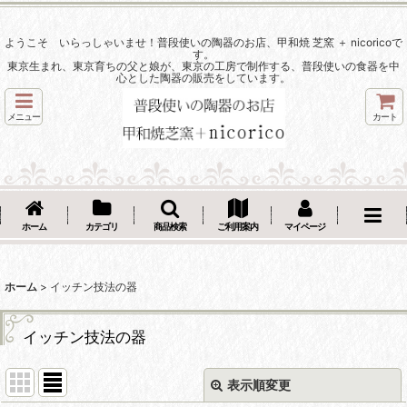
ようこそ いらっしゃいませ！普段使いの陶器のお店、甲和焼 芝窯 ＋ nicoricoで
す。
東京生まれ、東京育ちの父と娘が、東京の工房で制作する、普段使いの食器を中
心とした陶器の販売をしています。
メニュー
カート
ホーム
カテゴリ
商品検索
ご利用案内
マイページ
ホーム
>
イッチン技法の器
イッチン技法の器
表示順変更
閉じる