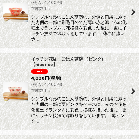
(
税込
:
4,400
円
)
在庫数 1点
シンプルな形のごはん茶碗の、外側と口縁に添っ
た内側の一部に刷毛目のでた薄い赤と濃い赤の化
粧土でランダムに花模様を彩色した後に、更にイ
ッチン技法で縁取りをしています。 薄赤に濃い
赤…
イッチン花紋 ごはん茶碗 （ピンク)
【nicorico】
4,000
円
(税別)
(
税込
:
4,400
円
)
在庫数 1点
シンプルな形のごはん茶碗の、外側と口縁に添っ
た内側の一部に薄ピンクをベースに、赤のお花を
化粧土でランダムに彩色し模様を描いた後に、更
にイッチン技法で縁取りをしています。 薄ピン
ク…