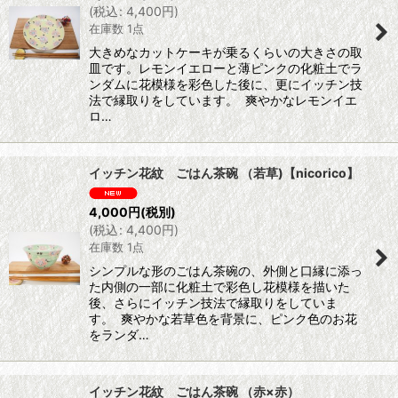
(
税込
:
4,400
円
)
在庫数 1点
大きめなカットケーキが乗るくらいの大きさの取
皿です。レモンイエローと薄ピンクの化粧土でラ
ンダムに花模様を彩色した後に、更にイッチン技
法で縁取りをしています。 爽やかなレモンイエ
ロ…
イッチン花紋 ごはん茶碗 （若草)【nicorico】
4,000
円
(税別)
(
税込
:
4,400
円
)
在庫数 1点
シンプルな形のごはん茶碗の、外側と口縁に添っ
た内側の一部に化粧土で彩色し花模様を描いた
後、さらにイッチン技法で縁取りをしていま
す。 爽やかな若草色を背景に、ピンク色のお花
をランダ…
イッチン花紋 ごはん茶碗 （赤×赤）