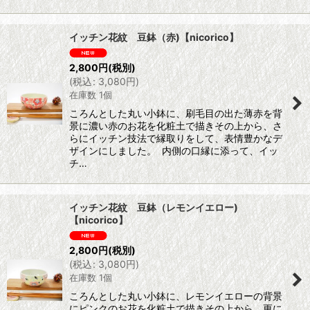
イッチン花紋 豆鉢（赤)【nicorico】
2,800
円
(税別)
(
税込
:
3,080
円
)
在庫数 1個
ころんとした丸い小鉢に、刷毛目の出た薄赤を背
景に濃い赤のお花を化粧土で描きその上から、さ
らにイッチン技法で縁取りをして、表情豊かなデ
ザインにしました。 内側の口縁に添って、イッ
チ…
イッチン花紋 豆鉢（レモンイエロー)
【nicorico】
2,800
円
(税別)
(
税込
:
3,080
円
)
在庫数 1個
ころんとした丸い小鉢に、レモンイエローの背景
にピンクのお花を化粧土で描きその上から、更に