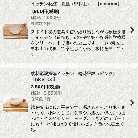
イッチン花紋 豆皿（甲和土） 【nicorico】
1,800
円
(税別)
(
税込
:
1,980
円
)
在庫数 2枚
スポイト状の道具を使い絞り出しながら模様を描
くイッチン（筒描き）の技法で細かな幾何学模様
をフリーハンドで描いた豆皿です。 白い素地に
甲和土の化粧土で彩色してから、模様を白土でイ
ッ…
紋花彩泥掻落イッチン 輪花平鉢（ピンク）
【nicorico】
3,500
円
(税別)
(
税込
:
3,850
円
)
在庫数 1個
縁を輪花にした平鉢です。深さもたっぷりありま
すので、小鉢としてお食事やお酒のお供のおつま
みにアイスやゼリー、ヨーグルトなどのデザート
にも！ 外側には淡く優しいピンク色の化粧土で
彩…