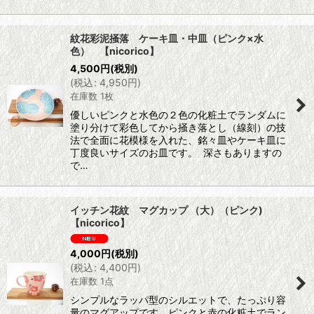
紋花彩泥掻落 ケーキ皿・中皿（ピンク×水
色） 【nicorico】
4,500
円
(税別)
(
税込
:
4,950
円
)
在庫数 1枚
優しいピンクと水色の２色の化粧土でランダムに
塗り分けて彩色してから掻き落とし（線刻）の技
法で全面に花模様を入れた、銘々皿やケーキ皿に
丁度良いサイズのお皿です。 深さもありますの
で…
イッチン花紋 マグカップ （大）（ピンク)
【nicorico】
4,000
円
(税別)
(
税込
:
4,400
円
)
在庫数 1点
シンプルなラッパ型のシルエットで、たっぷり容
量のマグアップです。ピンクと赤の化粧土でラン