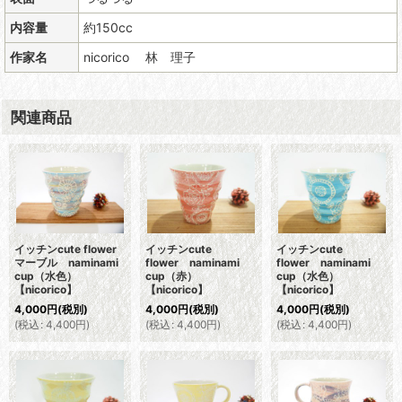
内容量
約150cc
作家名
nicorico 林 理子
関連商品
イッチンcute flower
イッチンcute
イッチンcute
マーブル naminami
flower naminami
flower naminami
cup（水色）
cup（赤）
cup（水色）
【nicorico】
【nicorico】
【nicorico】
4,000
円
(税別)
4,000
円
(税別)
4,000
円
(税別)
(
税込
:
4,400
円
)
(
税込
:
4,400
円
)
(
税込
:
4,400
円
)