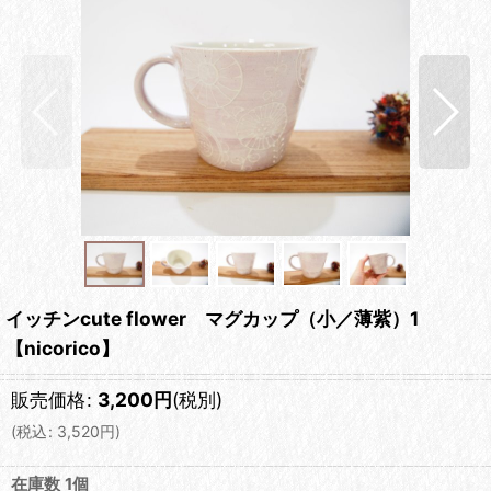
イッチンcute flower マグカップ（小／薄紫）1
【nicorico】
販売価格
:
3,200
円
(税別)
(
税込
:
3,520
円
)
在庫数 1個