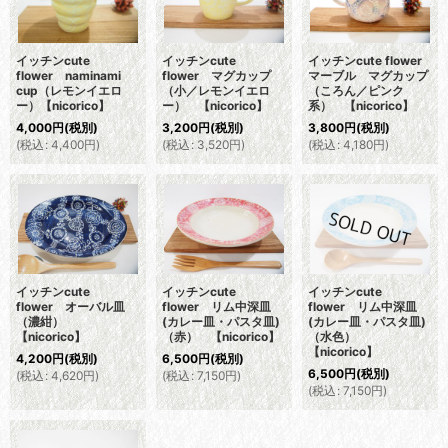
イッチンcute
イッチンcute
イッチンcute flower
flower naminami
flower マグカップ
マーブル マグカップ
cup（レモンイエロ
（小／レモンイエロ
（ころん／ピンク
ー）【nicorico】
ー） 【nicorico】
系） 【nicorico】
4,000
円
(税別)
3,200
円
(税別)
3,800
円
(税別)
(
税込
:
4,400
円
)
(
税込
:
3,520
円
)
(
税込
:
4,180
円
)
イッチンcute
イッチンcute
イッチンcute
flower オーバル皿
flower リム中深皿
flower リム中深皿
（濃紺）
(カレー皿・パスタ皿)
(カレー皿・パスタ皿)
【nicorico】
（赤） 【nicorico】
（水色）
【nicorico】
4,200
円
(税別)
6,500
円
(税別)
6,500
円
(税別)
(
税込
:
4,620
円
)
(
税込
:
7,150
円
)
(
税込
:
7,150
円
)