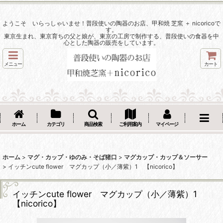
ようこそ いらっしゃいませ！普段使いの陶器のお店、甲和焼 芝窯 ＋ nicoricoで
す。
東京生まれ、東京育ちの父と娘が、東京の工房で制作する、普段使いの食器を中
心とした陶器の販売をしています。
メニュー
カート
ホーム
カテゴリ
商品検索
ご利用案内
マイページ
ホーム
>
マグ・カップ・ゆのみ・そば猪口
>
マグカップ・カップ＆ソーサー
>
イッチンcute flower マグカップ（小／薄紫）1 【nicorico】
イッチンcute flower マグカップ（小／薄紫）1
【nicorico】