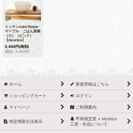
イッチンcute flower
マーブル ごはん茶碗
（小）（ピンク）
【nicorico】
3,400
円
(税別)
(
税込
:
3,740
円
)
ホーム
新規登録はこちら
ショッピングカート
ログイン
マイページ
ご利用案内
甲和焼芝窯 + nicorico
特定商取引法表示
工房・作品について