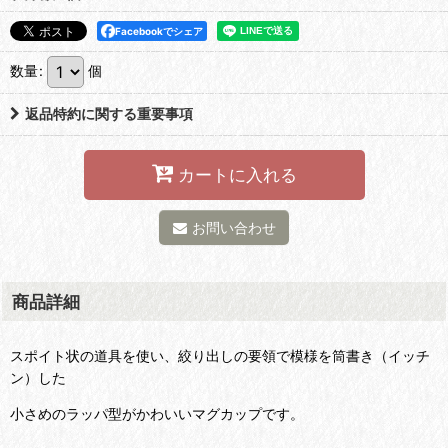
Facebookでシェア
数量
:
個
返品特約に関する重要事項
カートに入れる
お問い合わせ
商品詳細
スポイト状の道具を使い、絞り出しの要領で模様を筒書き（イッチ
ン）した
小さめのラッパ型がかわいいマグカップです。