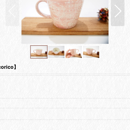
rico】