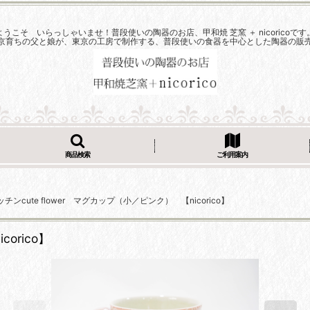
ようこそ いらっしゃいませ！普段使いの陶器のお店、甲和焼 芝窯 ＋ nicoricoです
京育ちの父と娘が、東京の工房で制作する、普段使いの食器を中心とした陶器の販
商品検索
ご利用案内
ッチンcute flower マグカップ（小／ピンク） 【nicorico】
orico】