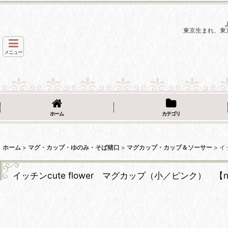
東京生まれ、東
メニュー
ホーム
カテゴリ
ホーム
>
マグ・カップ・ゆのみ・そば猪口
>
マグカップ・カップ＆ソーサー
>
イ
イッチンcute flower マグカップ（小／ピンク） 【nic