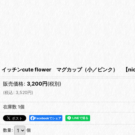
イッチンcute flower マグカップ（小／ピンク） 【nico
販売価格
:
3,200
円
(税別)
(
税込
:
3,520
円
)
在庫数 1個
Facebookでシェア
数量
:
個