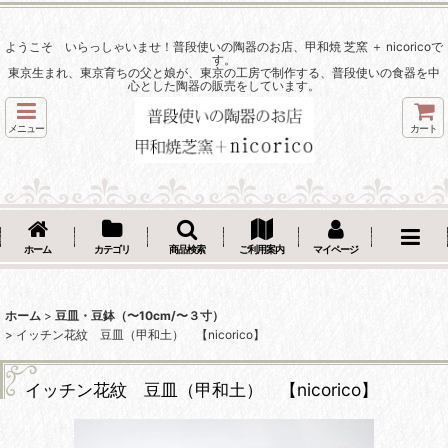
ようこそ いらっしゃいませ！普段使いの陶器のお店、甲和焼 芝窯 ＋ nicoricoで
す。
東京生まれ、東京育ちの父と娘が、東京の工房で制作する、普段使いの食器を中
心とした陶器の販売をしています。
メニュー
カート
ホーム
カテゴリ
商品検索
ご利用案内
マイページ
ホーム
>
豆皿・豆鉢（〜10cm/〜３寸）
>
イッチン花紋 豆皿（甲和土） 【nicorico】
イッチン花紋 豆皿（甲和土） 【nicorico】