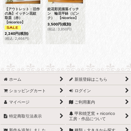
【アウトレット：旧作
紋花彩泥掻落イッチ
の為】イッチン花紋
ン 輪花平鉢（ピン
取皿（赤）
ク） 【nicorico】
【nicorico】
3,500
円
(税別)
(
税込
:
3,850
円
)
2,240
円
(税別)
(
税込
:
2,464
円
)
ホーム
新規登録はこちら
ショッピングカート
ログイン
マイページ
ご利用案内
甲和焼芝窯 + nicorico
特定商取引法表示
工房・作品について
新作を追加しました
種類・大きさから探す