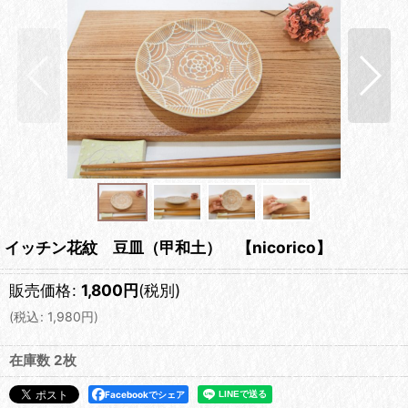
イッチン花紋 豆皿（甲和土） 【nicorico】
販売価格
:
1,800
円
(税別)
(
税込
:
1,980
円
)
在庫数 2枚
Facebookでシェア