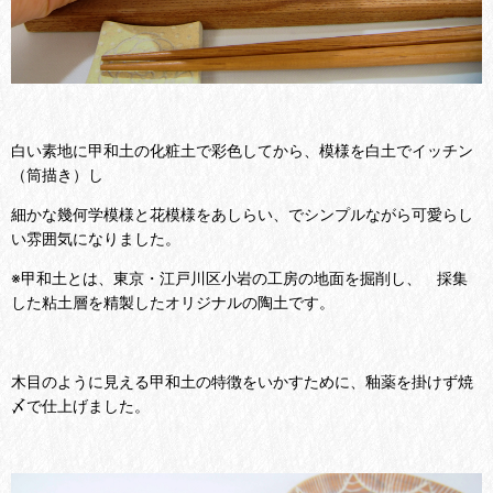
白い素地に甲和土の化粧土で彩色してから、模様を白土でイッチン
（筒描き）し
細かな幾何学模様と花模様をあしらい、でシンプルながら可愛らし
い雰囲気になりました。
※甲和土とは、東京・江戸川区小岩の工房の地面を掘削し、 採集
した粘土層を精製したオリジナルの陶土です。
木目のように見える甲和土の特徴をいかすために、釉薬を掛けず焼
〆で仕上げました。