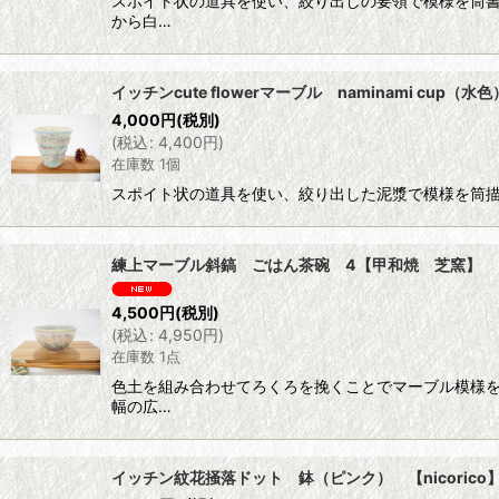
スポイト状の道具を使い、絞り出しの要領で模様を筒
から白…
イッチンcute flowerマーブル naminami cup（水色）
4,000
円
(税別)
(
税込
:
4,400
円
)
在庫数 1個
スポイト状の道具を使い、絞り出した泥漿で模様を筒描き
練上マーブル斜鎬 ごはん茶碗 4【甲和焼 芝窯】
4,500
円
(税別)
(
税込
:
4,950
円
)
在庫数 1点
色土を組み合わせてろくろを挽くことでマーブル模様を
幅の広…
イッチン紋花掻落ドット 鉢（ピンク） 【nicorico