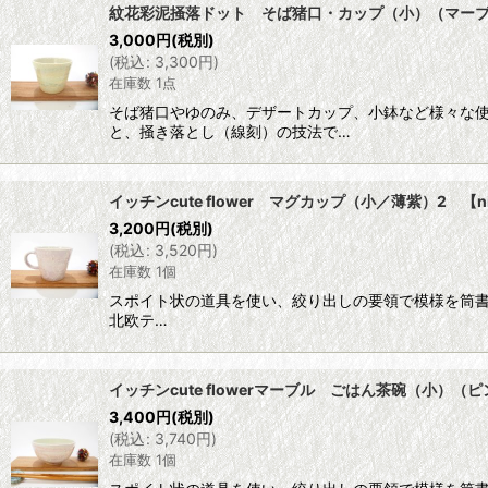
紋花彩泥掻落ドット そば猪口・カップ（小）（マーブル・
3,000
円
(税別)
(
税込
:
3,300
円
)
在庫数 1点
そば猪口やゆのみ、デザートカップ、小鉢など様々な
と、掻き落とし（線刻）の技法で…
イッチンcute flower マグカップ（小／薄紫）2 【nic
3,200
円
(税別)
(
税込
:
3,520
円
)
在庫数 1個
スポイト状の道具を使い、絞り出しの要領で模様を筒
北欧テ…
イッチンcute flowerマーブル ごはん茶碗（小）（ピン
3,400
円
(税別)
(
税込
:
3,740
円
)
在庫数 1個