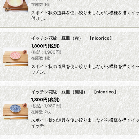
在庫数 1個
スポイト状の道具を使い絞り出しながら模様を描くイ
付けし…
イッチン花紋 豆皿（赤） 【nicorico】
1,800
円
(税別)
(
税込
:
1,980
円
)
在庫数 1枚
スポイト状の道具を使い絞り出しながら模様を描くイ
ッチン…
イッチン花紋 豆皿（濃紺） 【nicorico】
1,800
円
(税別)
(
税込
:
1,980
円
)
在庫数 2枚
スポイト状の道具を使い絞り出しながら模様を描くイ
イッチ…