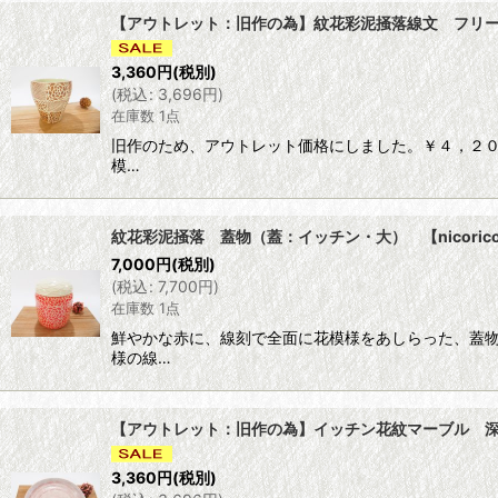
【アウトレット：旧作の為】紋花彩泥掻落線文 フリーカ
3,360
円
(税別)
(
税込
:
3,696
円
)
在庫数 1点
旧作のため、アウトレット価格にしました。￥４，２０
模…
紋花彩泥掻落 蓋物（蓋：イッチン・大） 【nicoric
7,000
円
(税別)
(
税込
:
7,700
円
)
在庫数 1点
鮮やかな赤に、線刻で全面に花模様をあしらった、蓋
様の線…
【アウトレット：旧作の為】イッチン花紋マーブル 深取皿
3,360
円
(税別)