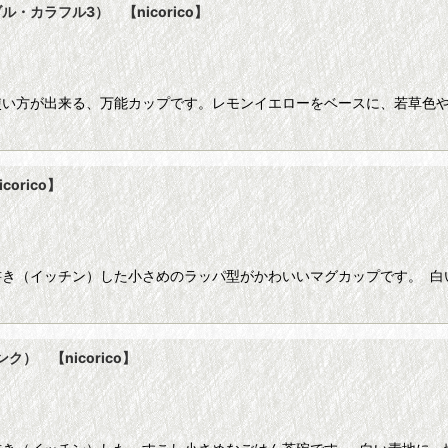
カラフル3） 【nicorico】
使い方が出来る、万能カップです。レモンイエローをベースに、若草色
orico】
書き（イッチン）した小さめのラッパ型がかわいいマグカップです。 白
ク） 【nicorico】