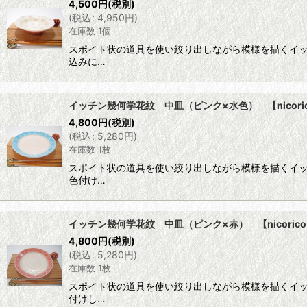
4,500
円
(税別)
(
税込
:
4,950
円
)
在庫数 1個
スポイト状の道具を使い絞り出しながら模様を描くイ
込みに…
イッチン幾何学花紋 中皿（ピンク×水色） 【nicori
4,800
円
(税別)
(
税込
:
5,280
円
)
在庫数 1枚
スポイト状の道具を使い絞り出しながら模様を描くイ
色付け…
イッチン幾何学花紋 中皿（ピンク×赤） 【nicoric
4,800
円
(税別)
(
税込
:
5,280
円
)
在庫数 1枚
スポイト状の道具を使い絞り出しながら模様を描くイ
付けし…