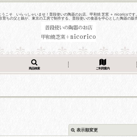
ようこそ いらっしゃいませ！普段使いの陶器のお店、甲和焼 芝窯 ＋ nicoricoです
京育ちの父と娘が、東京の工房で制作する、普段使いの食器を中心とした陶器の販
商品検索
ご利用案内
表示順変更