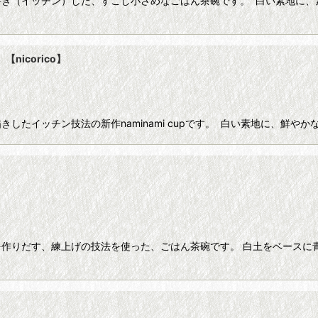
書き（イッチン）した、すこし小さめなごはん茶碗です。 白い素地に、
【nicorico】
したイッチン技法の新作naminami cupです。 白い素地に、鮮
作りだす、練上げの技法を使った、ごはん茶碗です。 白土をベースに
】