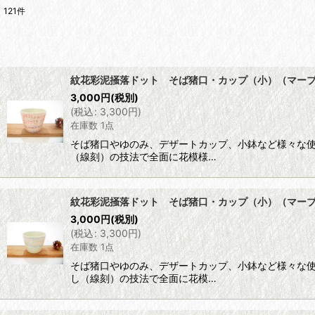
121
件
表示数
:
並び順
:
紋花彩泥掻落ドット そば猪口・カップ（小）（マーブル・
3,000
円
(税別)
(
税込
:
3,300
円
)
在庫数 1点
そば猪口やゆのみ、デザートカップ、小鉢など様々な
（線刻）の技法で全面に花模様…
紋花彩泥掻落ドット そば猪口・カップ（小）（マーブル・
3,000
円
(税別)
(
税込
:
3,300
円
)
在庫数 1点
そば猪口やゆのみ、デザートカップ、小鉢など様々な
し（線刻）の技法で全面に花模…