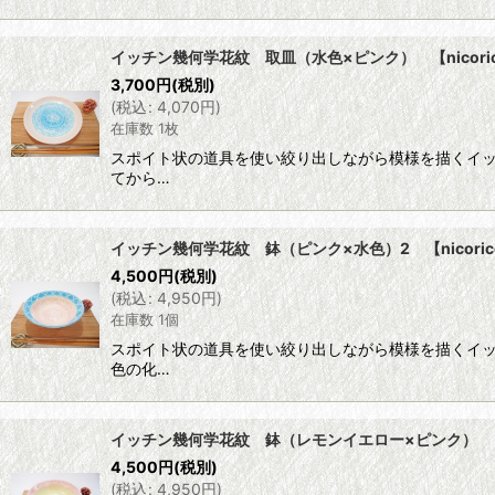
イッチン幾何学花紋 取皿（水色×ピンク） 【nicori
3,700
円
(税別)
(
税込
:
4,070
円
)
在庫数 1枚
スポイト状の道具を使い絞り出しながら模様を描くイ
てから…
イッチン幾何学花紋 鉢（ピンク×水色）2 【nicoric
4,500
円
(税別)
(
税込
:
4,950
円
)
在庫数 1個
スポイト状の道具を使い絞り出しながら模様を描くイ
色の化…
イッチン幾何学花紋 鉢（レモンイエロー×ピンク） 【ni
4,500
円
(税別)
(
税込
:
4,950
円
)