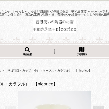
ようこそ いらっしゃいませ！普段使いの陶器のお店、甲和焼 芝窯 ＋ nicoricoです
京育ちの父と娘が、東京の工房で制作する、普段使いの食器を中心とした陶器の販
商品検索
ご利用案内
ト そば猪口・カップ（小）（マーブル・カラフル） 【nicorico】
カラフル） 【nicorico】