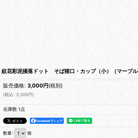
紋花彩泥掻落ドット そば猪口・カップ（小）（マーブル・カ
販売価格
:
3,000
円
(税別)
(
税込
:
3,300
円
)
在庫数 1点
Facebookでシェア
数量
:
個