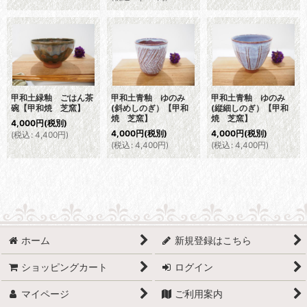
甲和土緑釉 ごはん茶
甲和土青釉 ゆのみ
甲和土青釉 ゆのみ
碗【甲和焼 芝窯】
(斜めしのぎ）【甲和
(縦細しのぎ）【甲和
焼 芝窯】
焼 芝窯】
4,000
円
(税別)
4,000
円
(税別)
4,000
円
(税別)
(
税込
:
4,400
円
)
(
税込
:
4,400
円
)
(
税込
:
4,400
円
)
ホーム
新規登録はこちら
ショッピングカート
ログイン
マイページ
ご利用案内