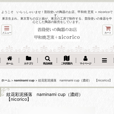
ようこそ いらっしゃいませ！普段使いの陶器のお店、甲和焼 芝窯 ＋ nicoricoで
す。
東京生まれ、東京育ちの父と娘が、東京の工房で制作する、普段使いの食器を中
心とした陶器の販売をしています。
メニュー
カート
ホーム
カテゴリ
商品検索
ご利用案内
マイページ
ホーム
>
naminami cup
>
紋花彩泥掻落 naminami cup（濃紺） 【nicorico】
紋花彩泥掻落 naminami cup（濃紺）
【nicorico】