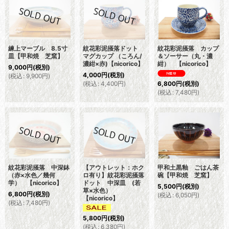
練上マーブル 8.5寸
紋花彩泥掻落ドット
紋花彩泥掻落 カップ
皿【甲和焼 芝窯】
マグカップ （ころん/
＆ソーサー（丸・濃
濃紺×赤)【nicorico】
紺） 【nicorico】
9,000
円
(税別)
4,000
円
(税別)
(
税込
:
9,900
円
)
(
税込
:
4,400
円
)
6,800
円
(税別)
(
税込
:
7,480
円
)
紋花彩泥掻落 中深鉢
【アウトレット：ホク
甲和土黒釉 ごはん茶
（赤×水色／幾何
ロ有り】紋花彩泥掻落
碗【甲和焼 芝窯】
学） 【nicorico】
ドット 中深皿 (若
5,500
円
(税別)
草×水色）
6,800
円
(税別)
(
税込
:
6,050
円
)
【nicorico】
(
税込
:
7,480
円
)
5,800
円
(税別)
(
税込
:
6,380
円
)