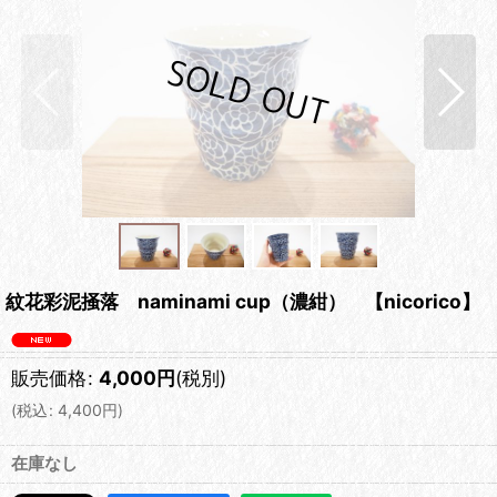
紋花彩泥掻落 naminami cup（濃紺） 【nicorico】
販売価格
:
4,000
円
(税別)
(
税込
:
4,400
円
)
在庫なし