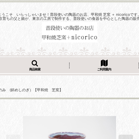
ようこそ いらっしゃいませ！普段使いの陶器のお店、甲和焼 芝窯 ＋ nicoricoです
京育ちの父と娘が、東京の工房で制作する、普段使いの食器を中心とした陶器の販
商品検索
ご利用案内
のみ (斜めしのぎ）【甲和焼 芝窯】