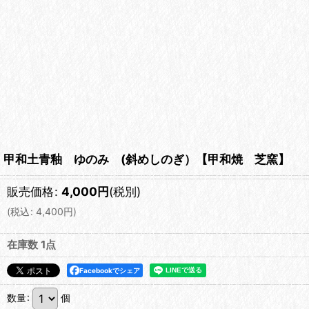
甲和土青釉 ゆのみ (斜めしのぎ）【甲和焼 芝窯】
販売価格
:
4,000
円
(税別)
(
税込
:
4,400
円
)
在庫数 1点
Facebookでシェア
数量
:
個