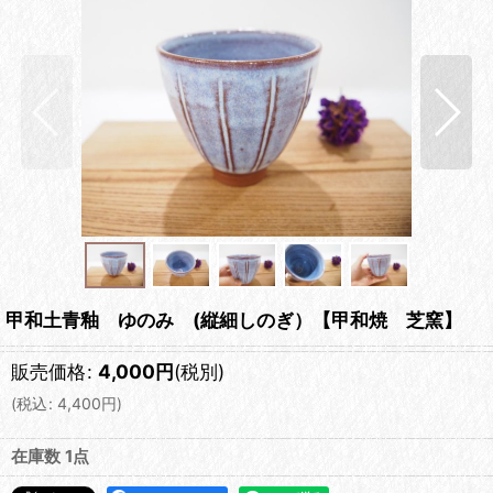
甲和土青釉 ゆのみ (縦細しのぎ）【甲和焼 芝窯】
販売価格
:
4,000
円
(税別)
(
税込
:
4,400
円
)
在庫数 1点