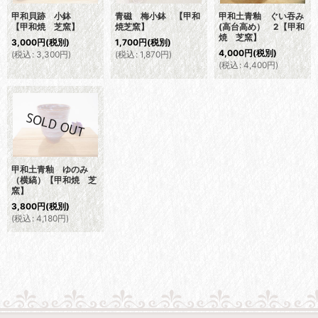
甲和貝跡 小鉢
青磁 梅小鉢 【甲和
甲和土青釉 ぐい吞み
【甲和焼 芝窯】
焼芝窯】
(高台高め） 2【甲和
焼 芝窯】
3,000
円
(税別)
1,700
円
(税別)
4,000
円
(税別)
(
税込
:
3,300
円
)
(
税込
:
1,870
円
)
(
税込
:
4,400
円
)
甲和土青釉 ゆのみ
（横縞）【甲和焼 芝
窯】
3,800
円
(税別)
(
税込
:
4,180
円
)