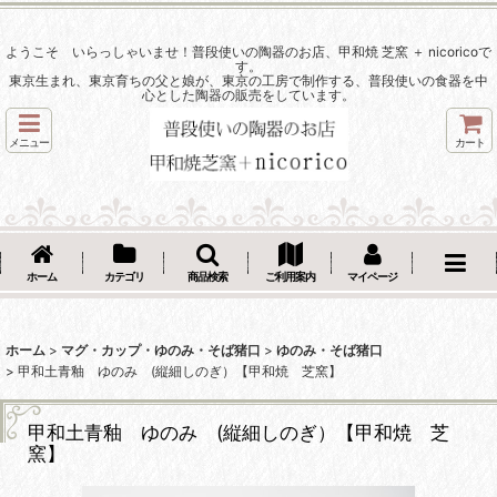
ようこそ いらっしゃいませ！普段使いの陶器のお店、甲和焼 芝窯 ＋ nicoricoで
す。
東京生まれ、東京育ちの父と娘が、東京の工房で制作する、普段使いの食器を中
心とした陶器の販売をしています。
メニュー
カート
ホーム
カテゴリ
商品検索
ご利用案内
マイページ
ホーム
>
マグ・カップ・ゆのみ・そば猪口
>
ゆのみ・そば猪口
>
甲和土青釉 ゆのみ (縦細しのぎ）【甲和焼 芝窯】
甲和土青釉 ゆのみ (縦細しのぎ）【甲和焼 芝
窯】