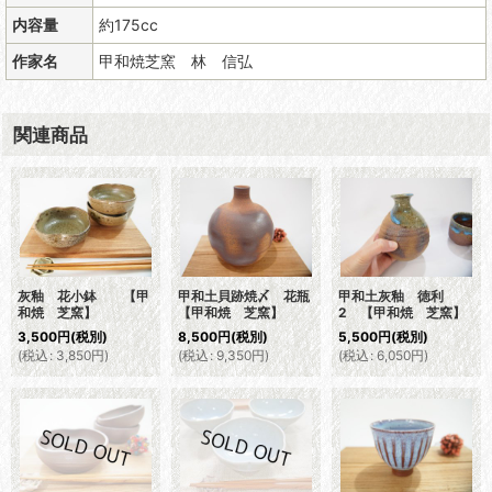
内容量
約175cc
作家名
甲和焼芝窯 林 信弘
関連商品
灰釉 花小鉢 【甲
甲和土貝跡焼〆 花瓶
甲和土灰釉 徳利
和焼 芝窯】
【甲和焼 芝窯】
2 【甲和焼 芝窯】
3,500
円
(税別)
8,500
円
(税別)
5,500
円
(税別)
(
税込
:
3,850
円
)
(
税込
:
9,350
円
)
(
税込
:
6,050
円
)