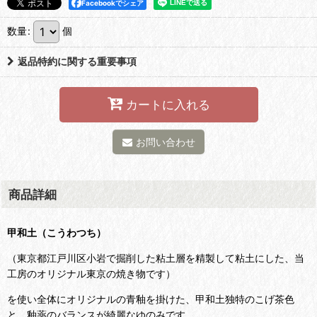
Facebookでシェア
数量
:
個
返品特約に関する重要事項
カートに入れる
お問い合わせ
商品詳細
甲和土（こうわつち）
（東京都江戸川区小岩で掘削した粘土層を精製して粘土にした、当
工房のオリジナル東京の焼き物です）
を使い全体にオリジナルの青釉を掛けた、甲和土独特のこげ茶色
と、釉薬のバランスが綺麗なゆのみです。