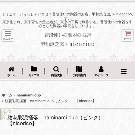
ようこそ いらっしゃいませ！普段使いの陶器のお店、甲和焼 芝窯 ＋ nicoricoで
す。
東京生まれ、東京育ちの父と娘が、東京の工房で制作する、普段使いの食器を中
心とした陶器の販売をしています。
メニュー
カート
ホーム
カテゴリ
商品検索
ご利用案内
マイページ
ホーム
>
naminami cup
>
紋花彩泥掻落 naminami cup（ピンク） 【nicorico】
紋花彩泥掻落 naminami cup（ピンク）
【nicorico】