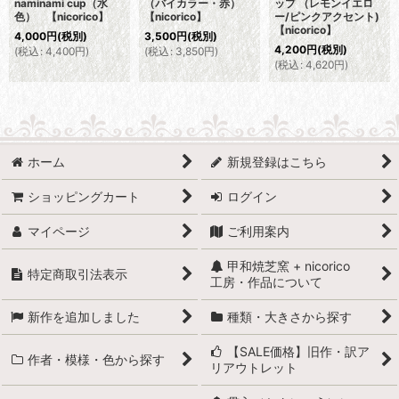
naminami cup（水
（バイカラー・赤）
ップ （レモンイエロ
色） 【nicorico】
【nicorico】
ー/ピンクアクセント)
【nicorico】
4,000
円
(税別)
3,500
円
(税別)
4,200
円
(税別)
(
税込
:
4,400
円
)
(
税込
:
3,850
円
)
(
税込
:
4,620
円
)
ホーム
新規登録はこちら
ショッピングカート
ログイン
マイページ
ご利用案内
甲和焼芝窯 + nicorico
特定商取引法表示
工房・作品について
新作を追加しました
種類・大きさから探す
【SALE価格】旧作・訳ア
作者・模様・色から探す
リアウトレット