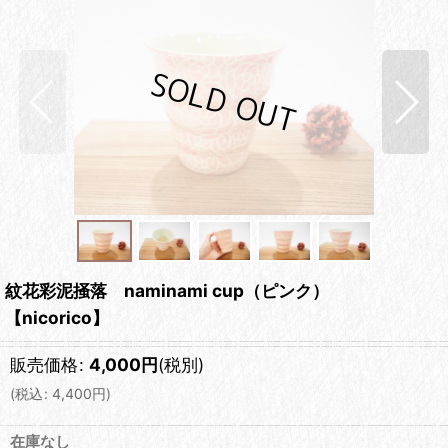
紋花彩泥掻落 naminami cup（ピンク）
【nicorico】
販売価格
:
4,000
円
(税別)
(
税込
:
4,400
円
)
在庫なし