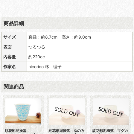
商品詳細
サイズ
直径：約8.7cm 高さ：約9.0cm
表面
つるつる
内容量
約220cc
作家名
nicorico 林 理子
関連商品
紋花彩泥掻落
紋花彩泥掻落 ゆのみ
紋花彩泥掻落 マグカ