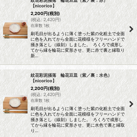
紋花彩泥掻落 輪花豆皿（紫／裏：赤）
【nicorico】
2,200
円
(税別)
(
税込
:
2,420
円
)
在庫数 1枚
刷毛目が出るように薄く塗った紫の化粧土で全面
に色を入れてから全面に花模様をフリーハンドで
掻き落とし（線刻）しました。 ろくろで成形し
てから縁を輪花に変形させ、更に赤で裏と縁取り
新…
紋花彩泥掻落 輪花豆皿（紫／裏：水色）
【nicorico】
2,200
円
(税別)
(
税込
:
2,420
円
)
在庫数 1枚
刷毛目が出るように薄く塗った紫の化粧土で全面
に色を入れてから全面に花模様をフリーハンドで
掻き落とし（線刻）しました。 ろくろで成形し
てから縁を輪花に変形させ、更に水色で裏と縁取
り…