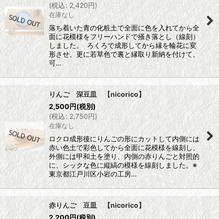
(
税込
:
2,420
円
)
在庫なし
落ち着いた青の化粧土で全面に色を入れてから全
面に花模様をフリーハンドで掻き落とし（線刻）
しました。 ろくろで成形してから縁を輪花に変
形させ、更に若草色で裏と縁取り新納を付けて、
可…
りんご 深豆皿 【nicorico】
2,500
円
(税別)
(
税込
:
2,750
円
)
在庫なし
ロクロ成形後にりんごの形にカットして内側には
赤い色土で彩色してから全面に花模様を線刻し、
外側には甲和土を塗り、内側の赤りんごと対照的
に、シックな色に縦縞の模様を線刻しました。※
東京都江戸川区小岩の工房…
赤りんご 豆皿 【nicorico】
2,200
円
(税別)