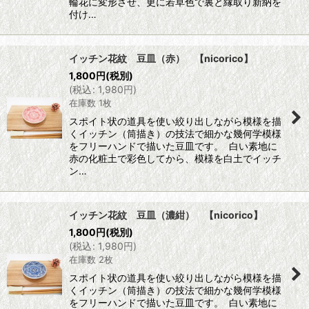
輪花に変形させ、更に若草色で裏と縁取り新納を
付け…
イッチン花紋 豆皿（赤） 【nicorico】
1,800
円
(税別)
(
税込
:
1,980
円
)
在庫数 1枚
スポイト状の道具を使い絞り出しながら模様を描
くイッチン（筒描き）の技法で細かな幾何学模様
をフリーハンドで描いた豆皿です。 白い素地に
赤の化粧土で彩色してから、模様を白土でイッチ
ン…
イッチン花紋 豆皿（濃紺） 【nicorico】
1,800
円
(税別)
(
税込
:
1,980
円
)
在庫数 2枚
スポイト状の道具を使い絞り出しながら模様を描
くイッチン（筒描き）の技法で細かな幾何学模様
をフリーハンドで描いた豆皿です。 白い素地に