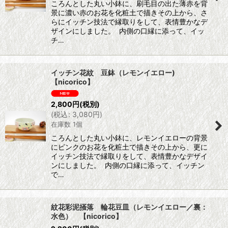
ころんとした丸い小鉢に、刷毛目の出た薄赤を背
景に濃い赤のお花を化粧土で描きその上から、さ
らにイッチン技法で縁取りをして、表情豊かなデ
ザインにしました。 内側の口縁に添って、イッ
チ…
イッチン花紋 豆鉢（レモンイエロー)
【nicorico】
2,800
円
(税別)
(
税込
:
3,080
円
)
在庫数 1個
ころんとした丸い小鉢に、レモンイエローの背景
にピンクのお花を化粧土で描きその上から、更に
イッチン技法で縁取りをして、表情豊かなデザイ
ンにしました。 内側の口縁に添って、イッチン
で…
紋花彩泥掻落 輪花豆皿（レモンイエロー／裏：
水色） 【nicorico】