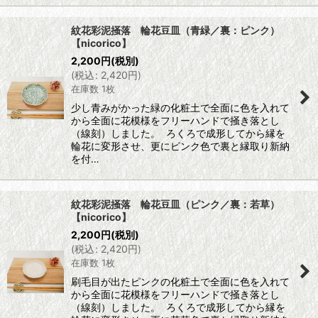
紋花彩泥掻落 輪花豆皿（青緑／裏：ピンク）
【nicorico】
2,200
円
(税別)
(
税込
:
2,420
円
)
在庫数 1枚
少し青みがかった緑の化粧土で全面に色を入れて
から全面に花模様をフリーハンドで掻き落とし
（線刻）しました。 ろくろで成形してから縁を
輪花に変形させ、更にピンク色で裏と縁取り新納
を付…
紋花彩泥掻落 輪花豆皿（ピンク／裏：若草）
【nicorico】
2,200
円
(税別)
(
税込
:
2,420
円
)
在庫数 1枚
刷毛目が出たピンクの化粧土で全面に色を入れて
から全面に花模様をフリーハンドで掻き落とし
（線刻）しました。 ろくろで成形してから縁を