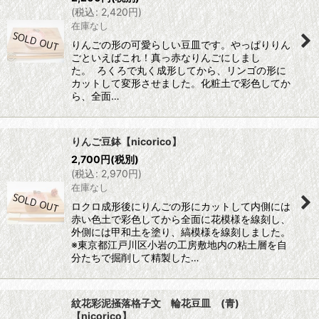
(
税込
:
2,420
円
)
在庫なし
りんごの形の可愛らしい豆皿です。やっぱりりん
ごといえばこれ！真っ赤なりんごにしまし
た。 ろくろで丸く成形してから、リンゴの形に
カットして変形させました。化粧土で彩色してか
ら、全面…
りんご豆鉢【nicorico】
2,700
円
(税別)
(
税込
:
2,970
円
)
在庫なし
ロクロ成形後にりんごの形にカットして内側には
赤い色土で彩色してから全面に花模様を線刻し、
外側には甲和土を塗り、縞模様を線刻しました。
※東京都江戸川区小岩の工房敷地内の粘土層を自
分たちで掘削して精製した…
紋花彩泥掻落格子文 輪花豆皿 (青)
【nicorico】