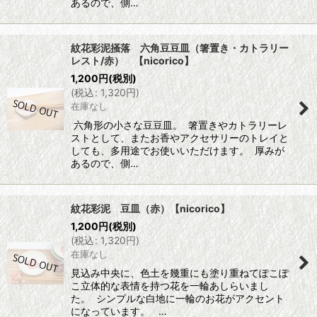
あるので、側…
紋花彩泥掻落 六角豆豆皿（箸置き・カトラリー
レスト/赤） 【nicorico】
1,200
円
(税別)
(
税込
:
1,320
円
)
在庫なし
六角形の小さな豆豆皿。 箸置きやカトラリーレ
ストとして、またお香やアクセサリーのトレイと
しても、多用途でお使いいただけます。 厚みが
あるので、側…
紋花彩泥 豆皿（赤）【nicorico】
1,200
円
(税別)
(
税込
:
1,320
円
)
在庫なし
見込み中央に、色土を幾重にも塗り重ねてぽこぽ
こ立体的な表情を持つ花を一輪あしらいまし
た。 シンプルな白地に一輪のお花がアクセント
になっています。 …