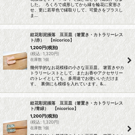
した。 ろくろで成形してから縁を輪花に変形さ
せ、更に若草色で縁取りして、可愛さをプラスし
ま…
紋花彩泥掻落 豆豆皿（箸置き・カトラリーレス
ト/赤） 【nicorico】
1,200
円
(税別)
(
税込
:
1,320
円
)
在庫数 1個
幾何学的なお花模様の小さな豆豆皿。 箸置きやカ
トラリーレストとして、またお香やアクセサリー
のトレイとしても、多用途でお使いいただけま
す。 裏側にも模様を入れています。&…
紋花彩泥掻落 豆豆皿（箸置き・カトラリーレス
ト/青緑） 【nicorico】
1,200
円
(税別)
(
税込
:
1,320
円
)
在庫数 1個