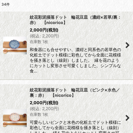
34
件
表示数
:
紋花彩泥掻落ドット 輪花豆皿（濃紺×若草/裏：
赤） 【nicorico】
並び順
:
2,000
円
(税別)
(
税込
:
2,200
円
)
在庫数 1枚
絞り込む
和食器にも合せやすい、濃紺と同系色の若草色の
化粧土でドット模様に彩色してから全面に花模様
を掻き落とし（線刻）しました。 縁を花のよう
にカットし変形させ可愛くしました。シンプルな
食…
紋花彩泥掻落ドット 輪花豆皿（ピンク×水色／
裏：赤） 【nicorico】
2,000
円
(税別)
(
税込
:
2,200
円
)
在庫数 1枚
可愛らしいピンクと水色の化粧土でドット模様に
彩色してから全面に花模様を掻き落とし（線刻）
しました。 縁を花のようにカットし変形させ可