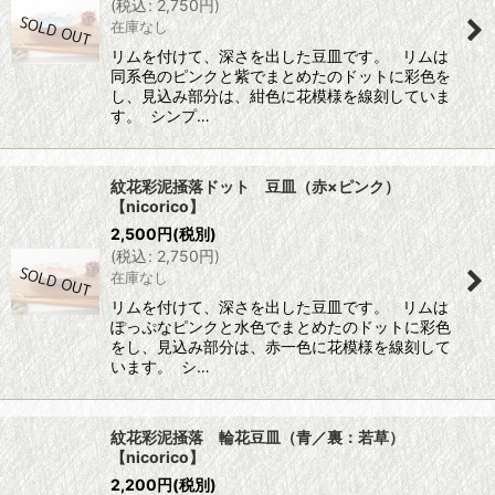
(
税込
:
2,750
円
)
在庫なし
リムを付けて、深さを出した豆皿です。 リムは
同系色のピンクと紫でまとめたのドットに彩色を
し、見込み部分は、紺色に花模様を線刻していま
す。 シンプ…
紋花彩泥掻落ドット 豆皿（赤×ピンク）
【nicorico】
2,500
円
(税別)
(
税込
:
2,750
円
)
在庫なし
リムを付けて、深さを出した豆皿です。 リムは
ぽっぷなピンクと水色でまとめたのドットに彩色
をし、見込み部分は、赤一色に花模様を線刻して
います。 シ…
紋花彩泥掻落 輪花豆皿（青／裏：若草）
【nicorico】
2,200
円
(税別)