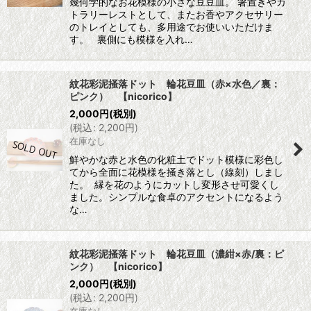
幾何学的なお花模様の小さな豆豆皿。 箸置きやカ
トラリーレストとして、またお香やアクセサリー
のトレイとしても、多用途でお使いいただけま
す。 裏側にも模様を入れ…
紋花彩泥掻落ドット 輪花豆皿（赤×水色／裏：
ピンク） 【nicorico】
2,000
円
(税別)
(
税込
:
2,200
円
)
在庫なし
鮮やかな赤と水色の化粧土でドット模様に彩色し
てから全面に花模様を掻き落とし（線刻）しまし
た。 縁を花のようにカットし変形させ可愛くし
ました。シンプルな食卓のアクセントになるよう
な…
紋花彩泥掻落ドット 輪花豆皿（濃紺×赤/裏：ピ
ンク） 【nicorico】
2,000
円
(税別)
(
税込
:
2,200
円
)
在庫なし