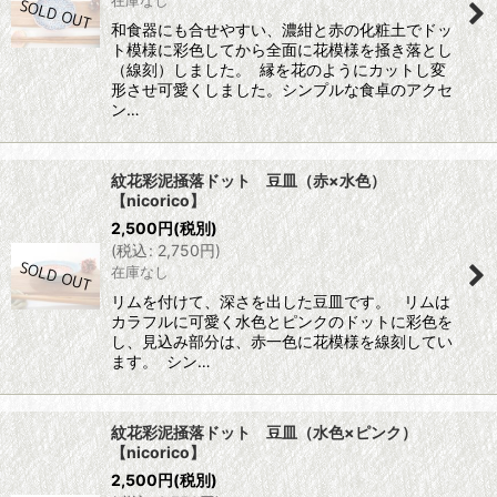
和食器にも合せやすい、濃紺と赤の化粧土でドッ
ト模様に彩色してから全面に花模様を掻き落とし
（線刻）しました。 縁を花のようにカットし変
形させ可愛くしました。シンプルな食卓のアクセ
ン…
紋花彩泥掻落ドット 豆皿（赤×水色）
【nicorico】
2,500
円
(税別)
(
税込
:
2,750
円
)
在庫なし
リムを付けて、深さを出した豆皿です。 リムは
カラフルに可愛く水色とピンクのドットに彩色を
し、見込み部分は、赤一色に花模様を線刻してい
ます。 シン…
紋花彩泥掻落ドット 豆皿（水色×ピンク）
【nicorico】
2,500
円
(税別)