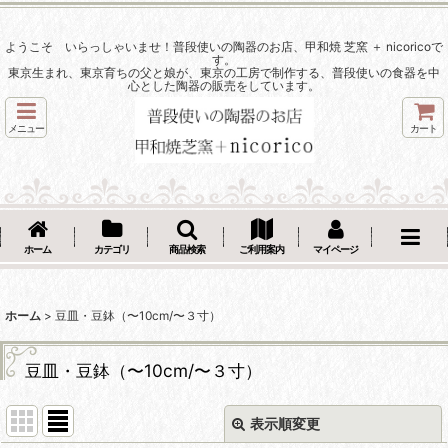
ようこそ いらっしゃいませ！普段使いの陶器のお店、甲和焼 芝窯 ＋ nicoricoで
す。
東京生まれ、東京育ちの父と娘が、東京の工房で制作する、普段使いの食器を中
心とした陶器の販売をしています。
メニュー
カート
ホーム
カテゴリ
商品検索
ご利用案内
マイページ
ホーム
>
豆皿・豆鉢（〜10cm/〜３寸）
豆皿・豆鉢（〜10cm/〜３寸）
表示順変更
閉じる