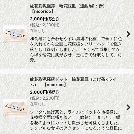
紋花彩泥掻落 輪花豆皿（濃紺/縁：赤）
【nicorico】
2,000
円
(税別)
(
税込
:
2,200
円
)
在庫なし
和食器にも合わせやすい濃紺の化粧土で全面に色
を入れてから全面に花模様をフリーハンドで掻き
落とし（線刻）しました。 ろくろで成形してか
ら縁を輪花に変形させ、更に赤で縁取りして、可
愛…
紋花彩泥掻落ドット 輪花豆皿（こげ茶×ライ
ム） 【nicorico】
2,000
円
(税別)
(
税込
:
2,200
円
)
在庫なし
シックな焦げ茶と、ライムのドットを地模様に、
花模様全面に掻き落とし（線刻）しました。 縁
を花のようにカットし変形させ可愛くしました。
シンプルな食卓のアクセントになるような豆皿に
し…