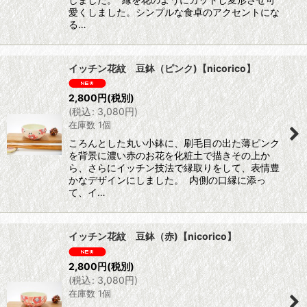
愛くしました。シンプルな食卓のアクセントにな
る…
イッチン花紋 豆鉢（ピンク)【nicorico】
2,800
円
(税別)
(
税込
:
3,080
円
)
在庫数 1個
ころんとした丸い小鉢に、刷毛目の出た薄ピンク
を背景に濃い赤のお花を化粧土で描きその上か
ら、さらにイッチン技法で縁取りをして、表情豊
かなデザインにしました。 内側の口縁に添っ
て、イ…
イッチン花紋 豆鉢（赤)【nicorico】
2,800
円
(税別)
(
税込
:
3,080
円
)
在庫数 1個