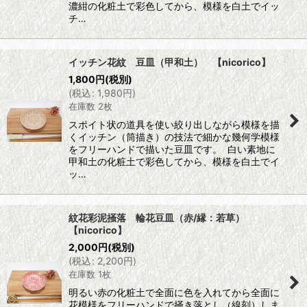
濃紺の化粧土で彩色してから、模様を白土でイッ
チ…
イッチン花紋 豆皿（甲和土） 【nicorico】
1,800
円
(税別)
(
税込
:
1,980
円
)
在庫数 2枚
スポイト状の道具を使い絞り出しながら模様を描
くイッチン（筒描き）の技法で細かな幾何学模様
をフリーハンドで描いた豆皿です。 白い素地に
甲和土の化粧土で彩色してから、模様を白土でイ
ッ…
紋花彩泥掻落 輪花豆皿（赤/縁：若草）
【nicorico】
2,000
円
(税別)
(
税込
:
2,200
円
)
在庫数 1枚
明るい赤の化粧土で全面に色を入れてから全面に
花模様をフリーハンドで掻き落とし（線刻）しま