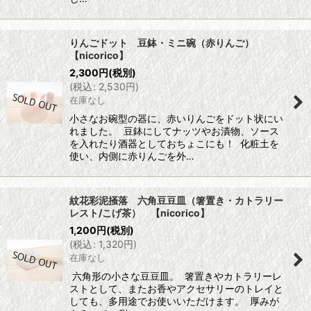
りんごドット 豆鉢・ミニ碗（赤りんご）
【nicorico】
2,300
円
(税別)
(
税込
:
2,530
円
)
在庫なし
小さなお碗型の器に、赤いりんごをドット状にい
れました。 豆鉢にしてナッツやお漬物、ソース
を入れたり酒器としておちょこにも！ 化粧土を
使い、内側に赤りんごを外…
紋花彩泥掻落 六角豆豆皿（箸置き・カトラリー
レスト/こげ茶） 【nicorico】
1,200
円
(税別)
(
税込
:
1,320
円
)
在庫なし
六角形の小さな豆豆皿。 箸置きやカトラリーレ
ストとして、またお香やアクセサリーのトレイと
しても、多用途でお使いいただけます。 厚みが