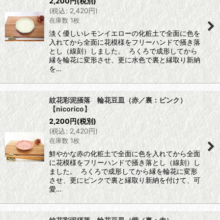
2,200
円
(税別)
(
税込
:
2,420
円
)
在庫数 1枚
淡く優しいレモンイエローの化粧土で全面に色を
入れてから全面に花模様をフリーハンドで掻き落
とし（線刻）しました。 ろくろで成形してから
縁を輪花に変形させ、更に水色で裏と縁取り新納
を…
紋花彩泥掻落 輪花豆皿（赤／裏：ピンク）
【nicorico】
2,200
円
(税別)
(
税込
:
2,420
円
)
在庫数 1枚
鮮やかな赤の化粧土で全面に色を入れてから全面
に花模様をフリーハンドで掻き落とし（線刻）し
ました。 ろくろで成形してから縁を輪花に変形
させ、更にピンクで裏と縁取り新納を付けて、可
愛…