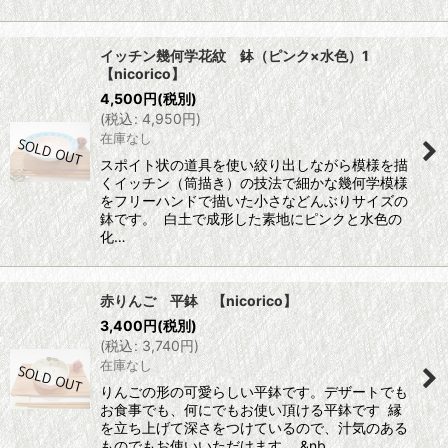
イッチン幾何学花紋 鉢（ピンク×水色）1
【nicorico】
4,500
円
(税別)
(
税込
:
4,950
円
)
在庫なし
スポイト状の道具を使い絞り出しながら模様を描
くイッチン（筒描き）の技法で細かな幾何学模様
をフリーハンドで描いた小さなどんぶりサイズの
鉢です。 白土で成形した素地にピンクと水色の
化…
赤りんご 平鉢 【nicorico】
3,400
円
(税別)
(
税込
:
3,740
円
)
在庫なし
りんごの形の可愛らしい平鉢です。デザートでも
お食事でも、何にでもお使い頂ける平鉢です 縁
を立ち上げて深さをつけているので、汁気のある
ものでもお使いいただけます。 &nb…