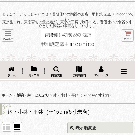
ようこそ いらっしゃいませ！普段使いの陶器のお店、甲和焼 芝窯 ＋ nicoricoで
す。
東京生まれ、東京育ちの父と娘が、東京の工房で制作する、普段使いの食器を中
心とした陶器の販売をしています。
メニュー
カート
ホーム
カテゴリ
商品検索
ご利用案内
マイページ
ホーム
>
飯碗・鉢・どんぶり
>
鉢・小鉢・平鉢（〜15cm/5寸未満）
鉢・小鉢・平鉢（〜15cm/5寸未満）
表示順変更
閉じる