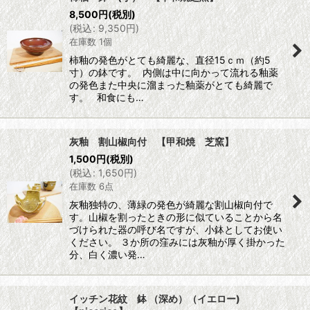
8,500
円
(税別)
(
税込
:
9,350
円
)
在庫数 1個
柿釉の発色がとても綺麗な、直径15ｃｍ（約5
寸）の鉢です。 内側は中に向かって流れる釉薬
の発色また中央に溜まった釉薬がとても綺麗で
す。 和食にも…
灰釉 割山椒向付 【甲和焼 芝窯】
1,500
円
(税別)
(
税込
:
1,650
円
)
在庫数 6点
灰釉独特の、薄緑の発色が綺麗な割山椒向付で
す。山椒を割ったときの形に似ていることから名
づけられた器の呼び名ですが、小鉢としてお使い
ください。 ３か所の窪みには灰釉が厚く掛かった
分、白く濃い発…
イッチン花紋 鉢 （深め）（イエロー)