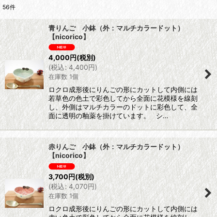
56
件
表示数
:
青りんご 小鉢（外：マルチカラードット）
【nicorico】
並び順
:
4,000
円
(税別)
(
税込
:
4,400
円
)
絞り込む
在庫数 1個
ロクロ成形後にりんごの形にカットして内側には
若草色の色土で彩色してから全面に花模様を線刻
し、外側はマルチカラーのドットに彩色して、全
面に透明の釉薬を掛けています。 シ…
赤りんご 小鉢（外：マルチカラードット）
【nicorico】
3,700
円
(税別)
(
税込
:
4,070
円
)
在庫数 1個
ロクロ成形後にりんごの形にカットして内側には