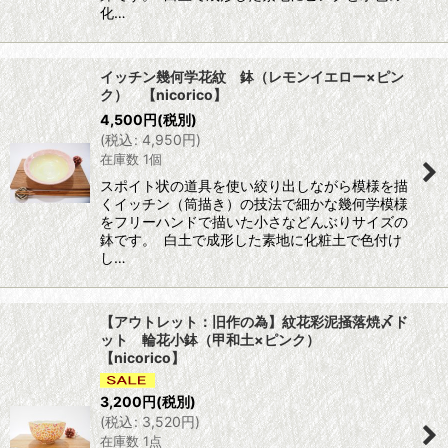
化…
イッチン幾何学花紋 鉢（レモンイエロー×ピン
ク） 【nicorico】
4,500
円
(税別)
(
税込
:
4,950
円
)
在庫数 1個
スポイト状の道具を使い絞り出しながら模様を描
くイッチン（筒描き）の技法で細かな幾何学模様
をフリーハンドで描いた小さなどんぶりサイズの
鉢です。 白土で成形した素地に化粧土で色付け
し…
【アウトレット：旧作の為】紋花彩泥掻落焼〆ド
ット 輪花小鉢（甲和土×ピンク）
【nicorico】
3,200
円
(税別)
(
税込
:
3,520
円
)
在庫数 1点