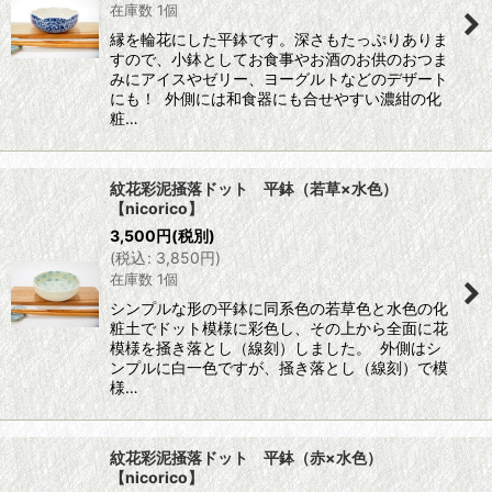
在庫数 1個
縁を輪花にした平鉢です。深さもたっぷりありま
すので、小鉢としてお食事やお酒のお供のおつま
みにアイスやゼリー、ヨーグルトなどのデザート
にも！ 外側には和食器にも合せやすい濃紺の化
粧…
紋花彩泥掻落ドット 平鉢（若草×水色）
【nicorico】
3,500
円
(税別)
(
税込
:
3,850
円
)
在庫数 1個
シンプルな形の平鉢に同系色の若草色と水色の化
粧土でドット模様に彩色し、その上から全面に花
模様を掻き落とし（線刻）しました。 外側はシ
ンプルに白一色ですが、掻き落とし（線刻）で模
様…
紋花彩泥掻落ドット 平鉢（赤×水色）
【nicorico】