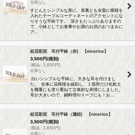
在庫なし
すとんとシンプルな形に、表裏とも全面に模様を
入れたテーブルコーディネートのアクセントにな
りそうな平鉢です。 深さもたっぷりありますの
で、小鉢としてお食事やお酒のお供のおつまみに
ア…
紋花彩泥 耳付平鉢（赤) 【nicorico】
3,500
円
(税別)
(
税込
:
3,850
円
)
在庫なし
白いシンプルな平鉢に、大きな耳を付けまし
た。 全体に花模様を線刻し、１箇所だけ化粧土
を幾重にも塗り重ねて立体的な表情にしました。
耳が大きいので、鍋料理やスープにも！お…
紋花彩泥 耳付平鉢（濃紺) 【nicorico】
3,500
円
(税別)
(
税込
:
3,850
円
)
在庫なし