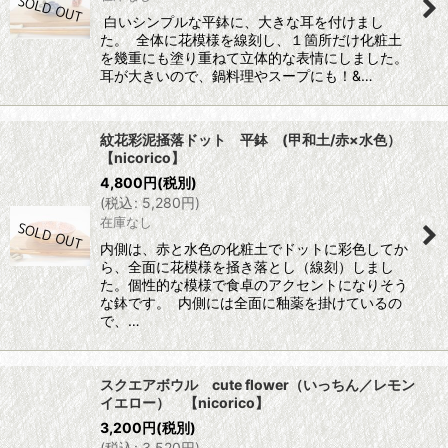
白いシンプルな平鉢に、大きな耳を付けまし
た。 全体に花模様を線刻し、１箇所だけ化粧土
を幾重にも塗り重ねて立体的な表情にしました。
耳が大きいので、鍋料理やスープにも！&…
紋花彩泥掻落ドット 平鉢 (甲和土/赤×水色）
【nicorico】
4,800
円
(税別)
(
税込
:
5,280
円
)
在庫なし
内側は、赤と水色の化粧土でドットに彩色してか
ら、全面に花模様を掻き落とし（線刻）しまし
た。個性的な模様で食卓のアクセントになりそう
な鉢です。 内側には全面に釉薬を掛けているの
で、…
スクエアボウル cute flower（いっちん／レモン
イエロー） 【nicorico】
3,200
円
(税別)
(
税込
:
3,520
円
)