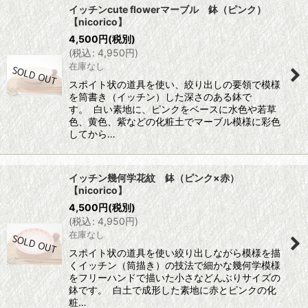
イッチンcute flowerマーブル 鉢（ピンク）
【nicorico】
4,500
円
(税別)
(
税込
:
4,950
円
)
在庫なし
スポイト状の道具を使い、絞り出しの要領で模様
を筒書き（イッチン）した深さのある鉢で
す。 白い素地に、ピンクをベースに水色や若草
色、黄色、紫などの化粧土でマーブル模様に彩色
してから…
イッチン幾何学花紋 鉢（ピンク×赤）
【nicorico】
4,500
円
(税別)
(
税込
:
4,950
円
)
在庫なし
スポイト状の道具を使い絞り出しながら模様を描
くイッチン（筒描き）の技法で細かな幾何学模様
をフリーハンドで描いた小さなどんぶりサイズの
鉢です。 白土で成形した素地に赤とピンクの化
粧…