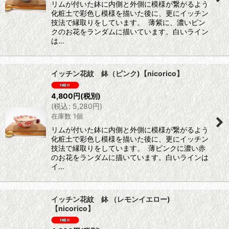
リムが付いた鉢に内側と外側に模様が繋がるよう
化粧土で彩色し模様を描いた後に、更にイッチン
技法で縁取りをしています。 薄紫に、濃いピン
クのお花をランダムに描いています。白いライン
は…
イッチン花紋 鉢（ピンク)【nicorico】
4,800
円
(税別)
(
税込
:
5,280
円
)
在庫数 1個
リムが付いた鉢に内側と外側に模様が繋がるよう
化粧土で彩色し模様を描いた後に、更にイッチン
技法で縁取りをしています。 薄ピンクに濃い赤
のお花をランダムに描いています。白いラインは
イ…
イッチン花紋 鉢 （レモンイエロー)
【nicorico】