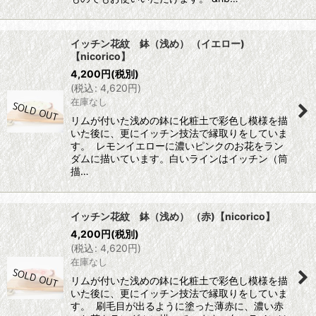
イッチン花紋 鉢（浅め） （イエロー)
【nicorico】
4,200
円
(税別)
(
税込
:
4,620
円
)
在庫なし
リムが付いた浅めの鉢に化粧土で彩色し模様を描
いた後に、更にイッチン技法で縁取りをしていま
す。 レモンイエローに濃いピンクのお花をラン
ダムに描いています。白いラインはイッチン（筒
描…
イッチン花紋 鉢（浅め） （赤)【nicorico】
4,200
円
(税別)
(
税込
:
4,620
円
)
在庫なし
リムが付いた浅めの鉢に化粧土で彩色し模様を描
いた後に、更にイッチン技法で縁取りをしていま
す。 刷毛目が出るように塗った薄赤に、濃い赤