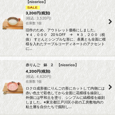
【nicorico】
3,200
円
(税別)
(
税込
:
3,520
円
)
在庫数 1個
旧作のため、アウトレット価格にしました。
￥４，０００ 20％OFF → ￥３，２００（税
抜） すとんとシンプルな形に、表裏とも全面に模
様を入れたテーブルコーディネートのアクセント
に…
赤りんご 鉢 2 【nicorico】
4,200
円
(税別)
(
税込
:
4,620
円
)
在庫数 1個
ロクロ成形後にりんごの形にカットして内側には
赤い色土で彩色してから全面に花模様を線刻し、
外側には甲和土を塗り、シンプルに縞模様を線刻
しました。※東京都江戸川区小岩の工房敷地内の
粘土層を自分たちで掘削し…