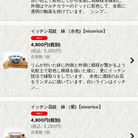
赤い色土で彩色してから全面に花模様を線刻し、
外側はマルチカラーのドットに彩色して、全面に
透明の釉薬を掛けています。 シンプ…
イッチン花紋 鉢 （水色)【nicorico】
4,800
円
(税別)
(
税込
:
5,280
円
)
在庫数 1個
リムが付いた鉢に内側と外側に模様が繋がるよう
化粧土で彩色し模様を描いた後に、更にイッチン
技法で縁取りをしています。 水色に濃紺のお花
をランダムに描いています。白いラインはイッチ
ン…
イッチン花紋 鉢 （紫)【nicorico】
4,800
円
(税別)
(
税込
:
5,280
円
)
在庫数 1個