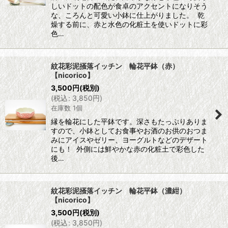
しいドットの配色が食卓のアクセントになりそう
な、ころんと可愛い小鉢に仕上がりました。 乾
燥する前に、赤と水色の化粧土を使いドットに彩
色…
紋花彩泥掻落イッチン 輪花平鉢（赤）
【nicorico】
3,500
円
(税別)
(
税込
:
3,850
円
)
在庫数 1個
縁を輪花にした平鉢です。深さもたっぷりありま
すので、小鉢としてお食事やお酒のお供のおつま
みにアイスやゼリー、ヨーグルトなどのデザート
にも！ 外側には鮮やかな赤の化粧土で彩色した
後…
紋花彩泥掻落イッチン 輪花平鉢（濃紺）
【nicorico】
3,500
円
(税別)
(
税込
:
3,850
円
)