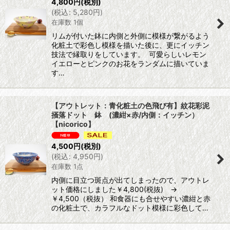
4,800
円
(税別)
(
税込
:
5,280
円
)
在庫数 1個
リムが付いた鉢に内側と外側に模様が繋がるよう
化粧土で彩色し模様を描いた後に、更にイッチン
技法で縁取りをしています。 可愛らしいレモン
イエローとピンクのお花をランダムに描いていま
す…
【アウトレット：青化粧土の色飛び有】紋花彩泥
掻落ドット 鉢 (濃紺×赤/内側：イッチン）
【nicorico】
4,500
円
(税別)
(
税込
:
4,950
円
)
在庫数 1点
内側に目立つ斑点が出てしまったので、アウトレ
ット価格にしました￥4,800(税抜) →
￥4,500（税抜） 和食器にも合せやすい濃紺と赤
の化粧土で、カラフルなドット模様に彩色して…