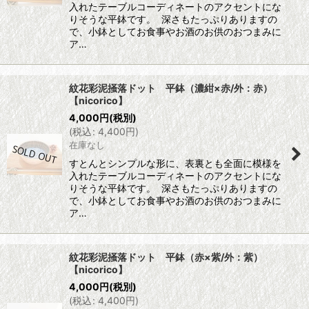
入れたテーブルコーディネートのアクセントにな
りそうな平鉢です。 深さもたっぷりありますの
で、小鉢としてお食事やお酒のお供のおつまみに
ア…
紋花彩泥掻落ドット 平鉢（濃紺×赤/外：赤）
【nicorico】
4,000
円
(税別)
(
税込
:
4,400
円
)
在庫なし
すとんとシンプルな形に、表裏とも全面に模様を
入れたテーブルコーディネートのアクセントにな
りそうな平鉢です。 深さもたっぷりありますの
で、小鉢としてお食事やお酒のお供のおつまみに
ア…
紋花彩泥掻落ドット 平鉢（赤×紫/外：紫）
【nicorico】
4,000
円
(税別)
(
税込
:
4,400
円
)