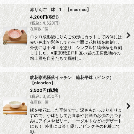
赤りんご 鉢 1 【nicorico】
4,200
円
(税別)
(
税込
:
4,620
円
)
在庫数 1個
ロクロ成形後にりんごの形にカットして内側には
赤い色土で彩色してから全面に花模様を線刻し、
外側には甲和土を塗り、シンプルに縞模様を線刻
しました。※東京都江戸川区小岩の工房敷地内の
粘土層を自分たちで掘削し…
紋花彩泥掻落イッチン 輪花平鉢（ピンク）
【nicorico】
3,500
円
(税別)
(
税込
:
3,850
円
)
在庫数 1個
縁を輪花にした平鉢です。深さもたっぷりありま
すので、小鉢としてお食事やお酒のお供のおつま
みにアイスやゼリー、ヨーグルトなどのデザート
にも！ 外側には淡く優しいピンク色の化粧土で
彩…