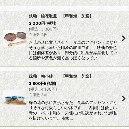
鉄釉 輪花取皿 【甲和焼 芝窯】
3,000
円
(税別)
(
税込
:
3,300
円
)
在庫数 2枚
お花の形に変形させた、食卓のアクセントになり
そうな落ち着いた印象の取皿です。 鉄釉の発色
には個体差があり、部分的に釉薬が結晶化してい
る箇所や茶色が濃く黒っぽくなってい…
緑釉 梅小鉢 【甲和焼 芝窯】
3,800
円
(税別)
(
税込
:
4,180
円
)
在庫数 3点
梅の花の形に変形させた、食卓のアクセントにな
りそうな可愛らしい小鉢です。 内側には優しい
青のコバルト釉を、外側には釉調がきれいな緑釉
を掛けています。 &nb…