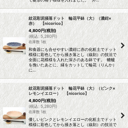
紋花彩泥掻落ドット 輪花平鉢（大）（濃紺×
赤） 【nicorico】
4,800
円
(税別)
(
税込
:
5,280
円
)
在庫数 1枚
和食器にも合せやすい濃紺に赤の化粧土でドット
模様に彩色してから掻き落とし（線刻）の技法で
全面に花模様を入れた深さのある鉢です。 轆轤
を挽いたあとに、縁をカットして輪花（りんか）
に…
紋花彩泥掻落ドット 輪花平鉢（大）（ピンク×
レモンイエロー） 【nicorico】
4,800
円
(税別)
(
税込
:
5,280
円
)
在庫数 1枚
優しいピンクとレモンイエローの化粧土でドット
模様に彩色してから掻き落とし（線刻）の技法で