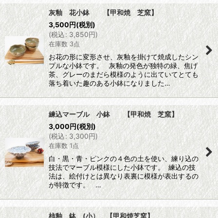
灰釉 花小鉢 【甲和焼 芝窯】
3,500
円
(税別)
(
税込
:
3,850
円
)
在庫数 3点
お花の形に変形させ、灰釉を掛けて焼成したシン
プルな小鉢です。 灰釉の発色が独特の緑、焦げ
茶、グレーのまだら模様のように出ていてとても
落ち着いた趣のある小鉢になりました…
練込マーブル 小鉢 【甲和焼 芝窯】
3,000
円
(税別)
(
税込
:
3,300
円
)
在庫数 1点
白・黒・青・ピンクの４色の土を使い、練り込の
技法でマーブル模様にした小鉢です。 練込の技
法は、絵付けとは異なり表裏に模様が表出するの
が特徴です。 …
柿釉 鉢 (小） 【甲和焼芝窯】