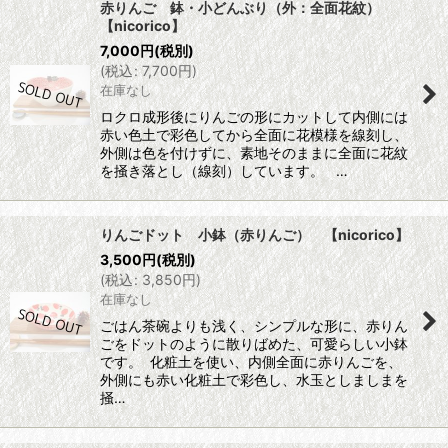
赤りんご 鉢・小どんぶり（外：全面花紋）
【nicorico】
7,000
円
(税別)
(
税込
:
7,700
円
)
在庫なし
ロクロ成形後にりんごの形にカットして内側には
赤い色土で彩色してから全面に花模様を線刻し、
外側は色を付けずに、素地そのままに全面に花紋
を掻き落とし（線刻）しています。 …
りんごドット 小鉢（赤りんご） 【nicorico】
3,500
円
(税別)
(
税込
:
3,850
円
)
在庫なし
ごはん茶碗よりも浅く、シンプルな形に、赤りん
ごをドットのように散りばめた、可愛らしい小鉢
です。 化粧土を使い、内側全面に赤りんごを、
外側にも赤い化粧土で彩色し、水玉としましまを
掻…