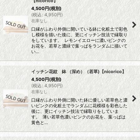
【nicorico】
4,500
円
(税別)
(
税込
:
4,950
円
)
在庫なし
口縁がふわり外側に開いている鉢に化粧土で彩色
し模様を描いた後に、更にイッチン技法で縁取り
をしています。 レモンイエローに濃いピンクの
お花を、若草と濃緑で葉っぱをランダムに描いて
い…
イッチン花紋 鉢 （深め）（若草)【nicorico】
4,500
円
(税別)
(
税込
:
4,950
円
)
在庫なし
口縁がふわり外側に開いた鉢に優しい若草色と濃
いピンクの化粧土でランダムに花模様を彩色した
後に、更にイッチン技法で縁取りをしていま
す。 薄い若草色濃いピンクのお花を、葉っぱは
黄色と…