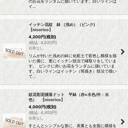
のお花をランダムに描いています。白いラインは
イ…
イッチン花紋 鉢 （浅め）（ピンク)
【nicorico】
4,200
円
(税別)
(
税込
:
4,620
円
)
在庫なし
リムが付いた浅めの鉢に化粧土で彩色し模様を描
いた後に、更にイッチン技法で縁取りをしていま
す。 ピンクに赤いお花をランダムに描いていま
す。白いラインはイッチン（筒描き）技法で描い
て…
紋花彩泥掻落ドット 平鉢（赤×水色/外：水
色） 【nicorico】
4,000
円
(税別)
(
税込
:
4,400
円
)
在庫なし
すとんとシンプルな形に、表裏とも全面に模様を