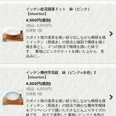
イッチン紋花掻落ドット 鉢（ピンク）
【nicorico】
4,500
円
(税別)
(
税込
:
4,950
円
)
在庫数 1個
スポイト状の道具を使い絞り出しながら模様を描
くイッチン（筒描き）の技法と線刻で模様を描く
掻き落とし、２つの技法で模様を描いた鉢で
す。 素地にピンクのドットを描いた上から、見
込みに…
イッチン幾何学花紋 鉢（ピンク×水色）2
【nicorico】
4,500
円
(税別)
(
税込
:
4,950
円
)
在庫数 1個
スポイト状の道具を使い絞り出しながら模様を描
くイッチン（筒描き）の技法で細かな幾何学模様
をフリーハンドで描いた小さなどんぶりサイズの
鉢です。 白土で成形した素地にピンクと水色の