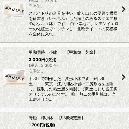
在庫なし
スポイト状の道具を使い、絞り出しの要領で模様
を筒書き（いっちん）した深さのあるスクエア形
のボウル（鉢）です。 白い素地に、レモンイエロ
ーの化粧土でイッチンし、北欧テイストの花模様
を全体に入れ…
甲和貝跡 小鉢 【甲和焼 芝窯】
3,000
円
(税別)
(
税込
:
3,300
円
)
在庫なし
甲和土で制作した、変形小鉢です。※甲和
土・・・東京、江戸川区小岩の工房敷地を掘削
し、採取した粘土層を精製して陶土にした当工房
オリジナルの土です。 唯一無二の甲和焼は、当
工房オリジ…
青磁 梅小鉢 【甲和焼芝窯】
1,700
円
(税別)