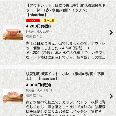
【アウトレット：目立つ斑点有】紋花彩泥掻落ド
ット 鉢 (赤×水色/内側：イッチン）
【nicorico】
4,200
円
(税別)
(
税込
:
4,620
円
)
在庫数 1点
内側に目立つ斑点が出てしまったので、アウトレ
ット価格にしました￥4,500(税抜) →
￥4,200（税抜） 赤と水色の化粧土で、カラフル
なドット模様に彩色してから、掻き落としの技…
紋花彩泥掻落ドット 小鉢 (濃紺×赤/裏：甲和
土） 【nicorico】
4,000
円
(税別)
(
税込
:
4,400
円
)
在庫数 1点
赤と水色の化粧土で、カラフルなドット模様に彩
色してから、掻き落としの技法で見込みには花模
様を線刻し更にリム部分にはイッチン（筒描き）
で菱形の格子模様を入れました。 外…