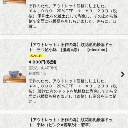
旧作のため、アウトレット価格にしました。
￥４，０００ 20％OFF → ￥３，２００（税
抜） 甲和土を化粧土にして彩色し、その上から線
刻で全面に花模様をあしらいました。さらに、口
縁…
【アウトレット：旧作の為】紋花彩泥掻落ドッ
ト 三つ足小鉢 (濃紺×赤） 【nicorico】
4,000
円
(税別)
(
税込
:
4,400
円
)
在庫数 1点
旧作のため、アウトレット価格にしました。
￥４，０００ 20％OFF → ￥３，２００（税
抜） 濃紺に赤のドットを地模様に彩色してから全
面に花模様を掻き落とし（線刻）し高台を三つ足
に…
【アウトレット：旧作の為】紋花彩泥掻落ドッ
ト 平鉢（ピンク×若草/外：若草）