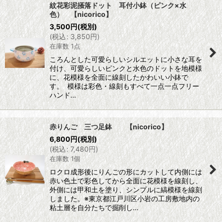
紋花彩泥掻落ドット 耳付小鉢（ピンク×水
色） 【nicorico】
3,500
円
(税別)
(
税込
:
3,850
円
)
在庫数 1点
ころんとした可愛らしいシルエットに小さな耳を
付け、可愛らしいピンクと水色のドットを地模様
に、花模様を全面に線刻したかわいい小鉢で
す。 模様は彩色・線刻もすべて一点一点フリー
ハンド…
赤りんご 三つ足鉢 【nicorico】
6,800
円
(税別)
(
税込
:
7,480
円
)
在庫数 1個
ロクロ成形後にりんごの形にカットして内側には
赤い色土で彩色してから全面に花模様を線刻し、
外側には甲和土を塗り、シンプルに縞模様を線刻
しました。※東京都江戸川区小岩の工房敷地内の
粘土層を自分たちで掘削し…