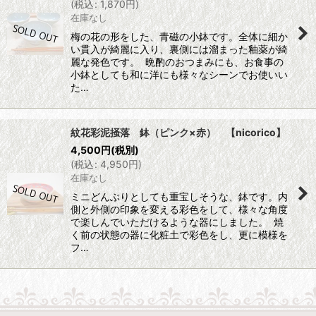
(
税込
:
1,870
円
)
在庫なし
梅の花の形をした、青磁の小鉢です。全体に細か
い貫入が綺麗に入り、裏側には溜まった釉薬が綺
麗な発色です。 晩酌のおつまみにも、お食事の
小鉢としても和に洋にも様々なシーンでお使いい
た…
紋花彩泥掻落 鉢（ピンク×赤） 【nicorico】
4,500
円
(税別)
(
税込
:
4,950
円
)
在庫なし
ミニどんぶりとしても重宝しそうな、鉢です。内
側と外側の印象を変える彩色をして、様々な角度
で楽しんでいただけるような器にしました。 焼
く前の状態の器に化粧土で彩色をし、更に模様を
フ…