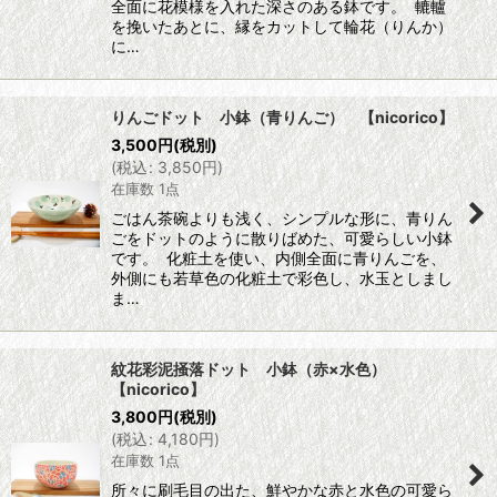
全面に花模様を入れた深さのある鉢です。 轆轤
を挽いたあとに、縁をカットして輪花（りんか）
に…
りんごドット 小鉢（青りんご） 【nicorico】
3,500
円
(税別)
(
税込
:
3,850
円
)
在庫数 1点
ごはん茶碗よりも浅く、シンプルな形に、青りん
ごをドットのように散りばめた、可愛らしい小鉢
です。 化粧土を使い、内側全面に青りんごを、
外側にも若草色の化粧土で彩色し、水玉としまし
ま…
紋花彩泥掻落ドット 小鉢（赤×水色）
【nicorico】
3,800
円
(税別)
(
税込
:
4,180
円
)
在庫数 1点
所々に刷毛目の出た、鮮やかな赤と水色の可愛ら