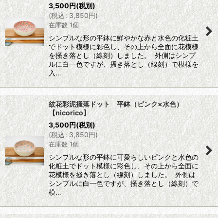
3,500
円
(税別)
(
税込
:
3,850
円
)
在庫数 1個
シンプルな形の平鉢に鮮やかな赤と水色の化粧土
でドット模様に彩色し、その上から全面に花模様
を掻き落とし（線刻）しました。 外側はシンプ
ルに白一色ですが、掻き落とし（線刻）で模様を
入…
紋花彩泥掻落ドット 平鉢（ピンク×水色）
【nicorico】
3,500
円
(税別)
(
税込
:
3,850
円
)
在庫数 1個
シンプルな形の平鉢に可愛らしいピンクと水色の
化粧土でドット模様に彩色し、その上から全面に
花模様を掻き落とし（線刻）しました。 外側は
シンプルに白一色ですが、掻き落とし（線刻）で
模…