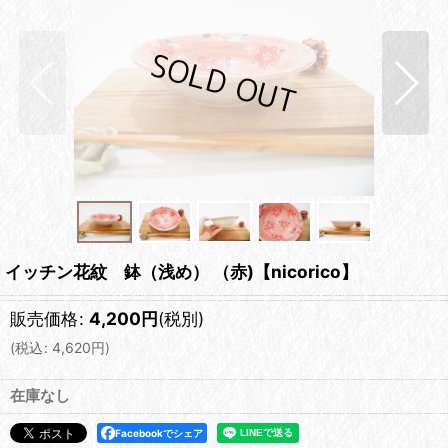
イッチン花紋 鉢（浅め） （赤)【nicorico】
販売価格
:
4,200
円
(税別)
(
税込
:
4,620
円
)
在庫なし
Facebookでシェア