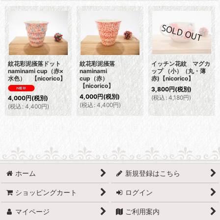
紋花彩泥掻落ドット
紋花彩泥掻落
イッチン花紋 マグカ
naminami cup（赤×
naminami
ップ （小）（丸・薄
水色） 【nicorico】
cup（赤）
赤)【nicorico】
【nicorico】
3,800
円
(税別)
4,000
円
(税別)
(
税込
:
4,180
円
)
4,000
円
(税別)
(
税込
:
4,400
円
)
(
税込
:
4,400
円
)
ホーム
新規登録はこちら
ショッピングカート
ログイン
マイページ
ご利用案内