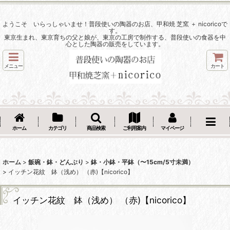
ようこそ いらっしゃいませ！普段使いの陶器のお店、甲和焼 芝窯 ＋ nicoricoで
す。
東京生まれ、東京育ちの父と娘が、東京の工房で制作する、普段使いの食器を中
心とした陶器の販売をしています。
メニュー
カート
ホーム
カテゴリ
商品検索
ご利用案内
マイページ
ホーム
>
飯碗・鉢・どんぶり
>
鉢・小鉢・平鉢（〜15cm/5寸未満）
>
イッチン花紋 鉢（浅め） （赤)【nicorico】
イッチン花紋 鉢（浅め） （赤)【nicorico】