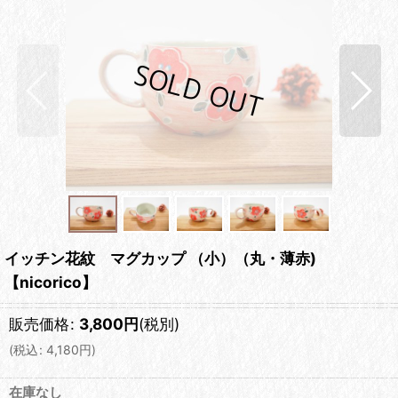
イッチン花紋 マグカップ （小）（丸・薄赤)
【nicorico】
販売価格
:
3,800
円
(税別)
(
税込
:
4,180
円
)
在庫なし