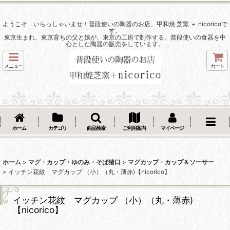
ようこそ いらっしゃいませ！普段使いの陶器のお店、甲和焼 芝窯 ＋ nicoricoで
す。
東京生まれ、東京育ちの父と娘が、東京の工房で制作する、普段使いの食器を中
心とした陶器の販売をしています。
メニュー
カート
ホーム
カテゴリ
商品検索
ご利用案内
マイページ
ホーム
>
マグ・カップ・ゆのみ・そば猪口
>
マグカップ・カップ＆ソーサー
>
イッチン花紋 マグカップ （小）（丸・薄赤)【nicorico】
イッチン花紋 マグカップ （小）（丸・薄赤)
【nicorico】