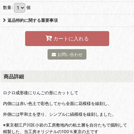
数量
:
個
返品特約に関する重要事項
カートに入れる
お問い合わせ
商品詳細
ロクロ成形後にりんごの形にカットして
内側には赤い色土で彩色してから全面に花模様を線刻し、
外側には甲和土を塗り、シンプルに縞模様を線刻しました。
※東京都江戸川区小岩の工房敷地内の粘土層を自分たちで掘削して
精製した、当工房オリジナルの100％東京の土です