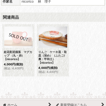
作家名
nicorico 林 理子
関連商品
紋花彩泥掻落 マグカ
りんご ケーキ皿・取
ップ （丸・赤)
皿（深め）（ふたご/
【nicorico】
裏：甲和土）
【nicorico】
4,000
円
(税別)
4,000
円
(税別)
(
税込
:
4,400
円
)
(
税込
:
4,400
円
)
ホーム
新規登録はこちら