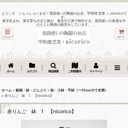
ようこそ いらっしゃいませ！普段使いの陶器のお店、甲和焼 芝窯 ＋ nicoricoで
す。
東京生まれ、東京育ちの父と娘が、東京の工房で制作する、普段使いの食器を中
心とした陶器の販売をしています。
メニュー
カート
ホーム
カテゴリ
商品検索
ご利用案内
マイページ
ホーム
>
飯碗・鉢・どんぶり
>
鉢・小鉢・平鉢（〜15cm/5寸未満）
>
赤りんご 鉢 1 【nicorico】
赤りんご 鉢 1 【nicorico】