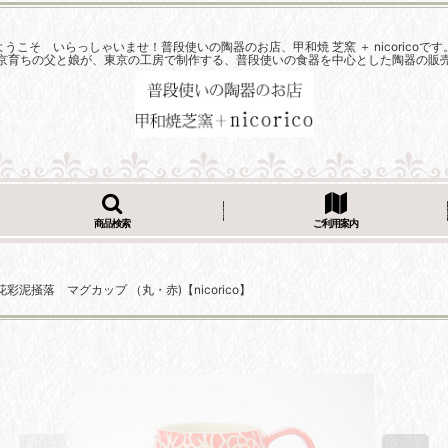
ようこそ いらっしゃいませ！普段使いの陶器のお店、甲和焼 芝窯 ＋ nicoricoです
京育ちの父と娘が、東京の工房で制作する、普段使いの食器を中心とした陶器の販
商品検索
ご利用案内
花彩泥掻落 マグカップ （丸・赤)【nicorico】