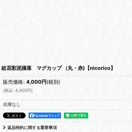
紋花彩泥掻落 マグカップ （丸・赤)【nicorico】
販売価格
:
4,000
円
(税別)
(
税込
:
4,400
円
)
在庫なし
Facebookでシェア
返品特約に関する重要事項