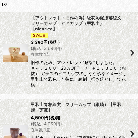
18
件
表示数
:
【アウトレット：旧作の為】紋花彩泥掻落線文
フリーカップ・ビアカップ（甲和土）
並び順
:
【nicorico】
3,360
円
(税別)
絞り込む
(
税込
:
3,696
円
)
在庫数 1点
旧作のため、アウトレット価格にしました。
￥４，２００ 20％OFF → ￥３，３６０（税
抜） ガラスのビアカップのような形をイメージし
甲和土で彩色した後に、線刻（掻き落とし）で花
模…
甲和土青釉線文 フリーカップ（縦縞）【甲和
焼 芝窯】
4,500
円
(税別)
(
税込
:
4,950
円
)
在庫数 1点
甲和土（こうわつち）（東京都江戸川区小岩で掘