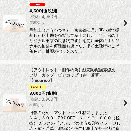
4,500
円
(税別)
(
税込
:
4,950
円
)
在庫なし
甲和土（こうわつち）（東京都江戸川区小岩で掘
削した粘土層を精製して粘土にした、当工房のオ
リジナル東京の焼き物です）を使い全体にオリジ
ナルの釉薬を何種類も掛けた、甲和土独特のこげ
茶色と、釉薬のバランスが…
【アウトレット：旧作の為】紋花彩泥掻落線文
フリーカップ・ビアカップ（赤・若草）
【nicorico】
3,600
円
(税別)
(
税込
:
3,960
円
)
在庫なし
旧作のため、アウトレット価格にしました。
￥４，５００ 20％OFF → ￥３，６００（税
抜） ガラスのビアカップのような形をイメージし
赤・紫・若草・濃緑の４色の化粧土で格子状に彩