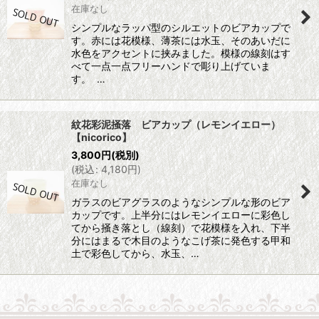
在庫なし
シンプルなラッパ型のシルエットのビアカップで
す。赤には花模様、薄茶には水玉、そのあいだに
水色をアクセントに挟みました。模様の線刻はす
べて一点一点フリーハンドで彫り上げていま
す。 …
紋花彩泥掻落 ビアカップ（レモンイエロー）
【nicorico】
3,800
円
(税別)
(
税込
:
4,180
円
)
在庫なし
ガラスのビアグラスのようなシンプルな形のビア
カップです。上半分にはレモンイエローに彩色し
てから掻き落とし（線刻）で花模様を入れ、下半
分にはまるで木目のようなこげ茶に発色する甲和
土で彩色してから、水玉、…