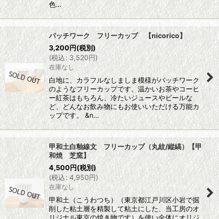
色…
パッチワーク フリーカップ 【nicorico】
3,200
円
(税別)
(
税込
:
3,520
円
)
在庫なし
白地に、カラフルなしましま模様がパッチワーク
のようなフリーカップです。温かいお茶やコーヒ
ー紅茶はもちろん、冷たいジュースやビールな
ど、どんなお飲み物にもお使いいただける万能カ
ップです。 &n…
甲和土白釉線文 フリーカップ（丸紋/縦縞）【甲
和焼 芝窯】
4,500
円
(税別)
(
税込
:
4,950
円
)
在庫なし
甲和土（こうわつち）（東京都江戸川区小岩で掘
削した粘土層を精製して粘土にした、当工房のオ
リジナル東京の焼き物です）を使い全体にオリジ