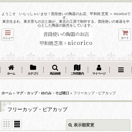
ようこそ いらっしゃいませ！普段使いの陶器のお店、甲和焼 芝窯 ＋ nicoricoで
す。
東京生まれ、東京育ちの父と娘が、東京の工房で制作する、普段使いの食器を中
心とした陶器の販売をしています。
メニュー
カート
ホーム
カテゴリ
商品検索
ご利用案内
マイページ
ホーム
>
マグ・カップ・ゆのみ・そば猪口
>
フリーカップ・ビアカップ
フリーカップ・ビアカップ
表示順変更
閉じる