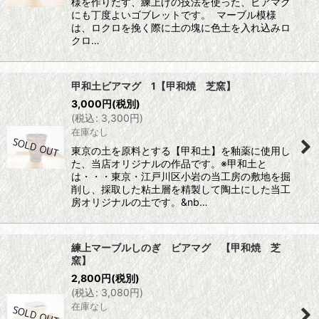
様を作りだす、練上げの技法を使った、ビアマグ
にも丁度よいゴブレットです。 マーブル模様
は、ロクロを挽く際に土の塊に色土を入れ込みロ
クロ…
甲和土ビアマグ 1【甲和焼 芝窯】
3,000
円
(税別)
(
税込
:
3,300
円
)
在庫なし
東京の土を原料とする【甲和土】を釉薬に使用し
た、当店オリジナルの作品です。※甲和土と
は・・・東京・江戸川区小岩の当工房の敷地を掘
削し、採取した粘土層を精製して陶土にした当工
房オリジナルの土です。&nb…
練上マーブルしのぎ ビアマグ 【甲和焼 芝
窯】
2,800
円
(税別)
(
税込
:
3,080
円
)
在庫なし