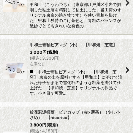
甲和土（こうわつち）（東京都江戸川区小岩で掘
削した粘土層を精製して粘土にした、当工房のオ
リジナル東京の焼き物です）を使い青釉を掛け
た、甲和土独特のこげ茶色と、青釉のバランスが
絶妙でとてもきれいな発色の…
甲和土青釉ビアマグ（小） 【甲和焼 芝窯】
3,000
円
(税別)
(
税込
:
3,300
円
)
在庫なし
■ 甲和土青釉ビアマグ（小） 【甲和焼 芝
窯】 東京の土を原料とする【甲和土】に溶けて流
れた様子がまるで雪化粧のような釉薬を掛けて仕
上げた、【甲和焼 芝窯】オリジナルの作品で
す。小さ目で可愛…
紋花彩泥掻落 ビアカップ（赤×薄茶）（少し小
さめ） 【nicorico】
3,800
円
(税別)
(
税込
:
4,180
円
)