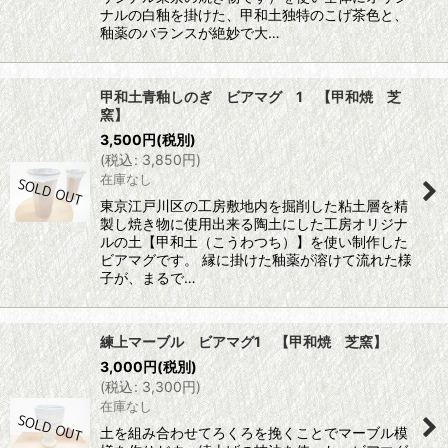
ナルの白釉を掛けた、甲和土独特のこげ茶色と、
釉薬のバランスが絶妙で大…
甲和土青釉しのぎ ビアマグ 1 【甲和焼 芝
窯】
3,500
円
(税別)
(
税込
:
3,850
円
)
在庫なし
東京江戸川区の工房敷地内を掘削した粘土層を精
製し焼き物に使用出来る陶土にした工房オリジナ
ルの土【甲和土（こうわつち）】を使い制作した
ビアマグです。 縁に掛けた釉薬が溶けて流れた様
子が、まるで…
練上マーブル ビアマグ1 【甲和焼 芝窯】
3,000
円
(税別)
(
税込
:
3,300
円
)
在庫なし
土を組み合わせてろくろを挽くことでマーブル模