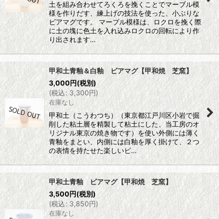
土を組み合わせてろくろを挽くことでマーブル模
様を作りだす、練上げの技法を使った、小ぶりな
ビアマグです。 マーブル模様は、ロクロを挽く際
に土の塊に色土を入れ込みロクロの回転により作
り出されます…
甲和土青釉＆白釉 ビアマグ【甲和焼 芝窯】
3,000
円
(税別)
(
税込
:
3,300
円
)
在庫なし
甲和土（こうわつち）（東京都江戸川区小岩で掘
削した粘土層を精製して粘土にした、当工房のオ
リジナル東京の焼き物です）を使い外側には薄く
青釉をまとい、内側には白釉を厚く掛けて、２つ
の表情を持たせた楽しいビ…
甲和土青釉 ビアマグ【甲和焼 芝窯】
3,500
円
(税別)
(
税込
:
3,850
円
)
在庫なし