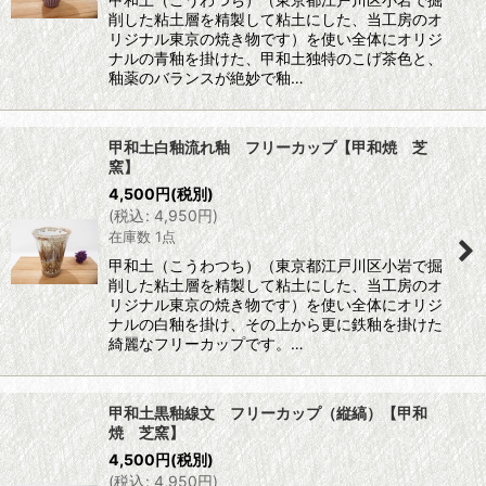
削した粘土層を精製して粘土にした、当工房のオ
リジナル東京の焼き物です）を使い全体にオリジ
ナルの青釉を掛けた、甲和土独特のこげ茶色と、
釉薬のバランスが絶妙で釉…
甲和土白釉流れ釉 フリーカップ【甲和焼 芝
窯】
4,500
円
(税別)
(
税込
:
4,950
円
)
在庫数 1点
甲和土（こうわつち）（東京都江戸川区小岩で掘
削した粘土層を精製して粘土にした、当工房のオ
リジナル東京の焼き物です）を使い全体にオリジ
ナルの白釉を掛け、その上から更に鉄釉を掛けた
綺麗なフリーカップです。…
甲和土黒釉線文 フリーカップ（縦縞）【甲和
焼 芝窯】
4,500
円
(税別)
(
税込
:
4,950
円
)