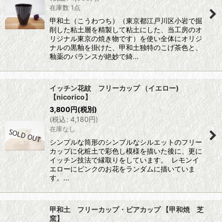
在庫数 1点
甲和土（こうわつち）（東京都江戸川区小岩で掘
削した粘土層を精製して粘土にした、当工房のオ
リジナル東京の焼き物です）を使い全体にオリジ
ナルの黒釉を掛けた、甲和土独特のこげ茶色と、
釉薬のバランスが絶妙で綺…
イッチン花紋 フリーカップ （イエロー)
【nicorico】
3,800
円
(税別)
(
税込
:
4,180
円
)
在庫なし
シンプルな筒形のシンプルなシルエットのフリー
カップに化粧土で彩色し模様を描いた後に、更に
イッチン技法で縁取りをしています。 レモンイ
エローにピンクのお花をランダムに描いていま
す。…
甲和土 フリーカップ・ビアカップ 【甲和焼 芝
窯】