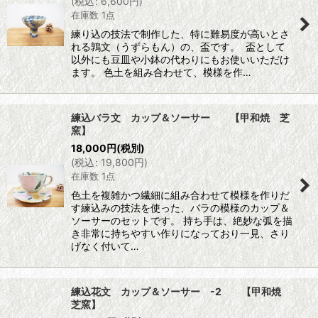
(
税込
:
6,600
円
)
在庫数 1点
練り込の技法で制作した、特に難易度が高いとさ
れる鶉文（うずらもん）の、盃です。 盃として
以外にも豆皿や小鉢の代わりにもお使いいただけ
ます。 色土を組み合わせて、模様を作…
練込バラ文 カップ＆ソーサー 【甲和焼 芝
窯】
18,000
円
(税別)
(
税込
:
19,800
円
)
在庫数 1点
色土を複雑かつ繊細に組み合わせて模様を作りだ
す練込みの技法を使った、バラの模様のカップ＆
ソーサーのセットです。 持ち手は、絶妙な弧を描
き非常に持ちやすい作りになっており一見、さり
げなく付いて…
練込花文 カップ＆ソーサー -2 【甲和焼
芝窯】