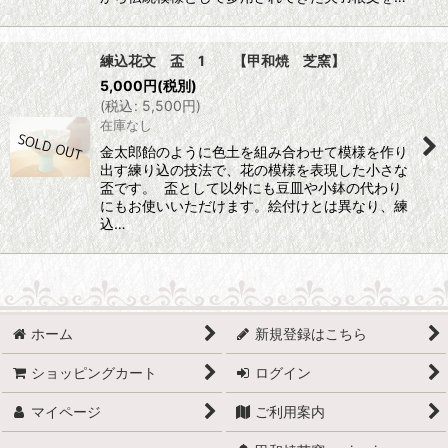
練込花文 盃 1 【甲和焼 芝窯】
5,000
円
(税別)
(
税込
:
5,500
円
)
在庫なし
金太郎飴のように色土を組み合わせて模様を作り
出す練り込の技法で、花の模様を表現した小さな
盃です。 盃として以外にも豆皿や小鉢の代わり
にもお使いいただけます。絵付けとは異なり、練
込…
ホーム
新規登録はこちら
ショッピングカート
ログイン
マイページ
ご利用案内