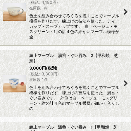
(
税込
:
4,180
円
)
在庫数 1点
色土を組み合わせてろくろを挽くことでマーブル
模様を作りだす、練上げの技法を使った、ティー
カップ・スープカップです。 白・ベージュ・モ
スグリーン・紺の計４色の細かいマーブル模様が
全…
練上マーブル 湯呑・ぐい吞み 2【甲和焼 芝
窯】
3,000
円
(税別)
(
税込
:
3,300
円
)
在庫数 1点
色土を組み合わせてろくろを挽くことでマーブル
模様を作りだす、練上げの技法を使った、湯呑・
ぐい吞みです。 外側は白・ベージュ・モスグリ
ーン・紺の計４色のマーブル模様が細かく入りし
の…
練上マーブル 湯呑・ぐい吞み 1【甲和焼 芝