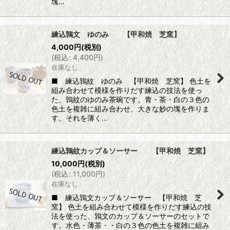
塊…
練込鶉文 ゆのみ 【甲和焼 芝窯】
4,000
円
(税別)
(
税込
:
4,400
円
)
在庫なし
■ 練込鶉紋 ゆのみ 【甲和焼 芝窯】 色土を
組み合わせて模様を作りだす練込の技法を使っ
た、鶉紋のゆのみ茶碗です。青・茶・白の３色の
色土を複雑に組み合わせ、大きな妙の塊を作りま
す。それを薄く…
練込鶉紋カップ＆ソーサー 【甲和焼 芝窯】
10,000
円
(税別)
(
税込
:
11,000
円
)
在庫なし
■ 練込鶉文カップ＆ソーサー 【甲和焼 芝
窯】 色土を組み合わせて模様を作りだす練込の技
法を使った、鶉文のカップ＆ソーサーのセットで
す。水色・薄茶・・白の３色の色土を複雑に組み