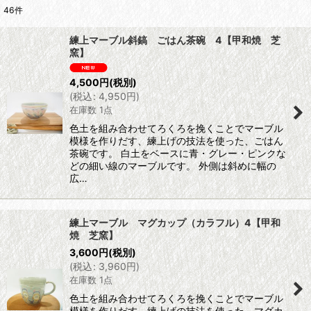
46
件
表示数
:
練上マーブル斜鎬 ごはん茶碗 4【甲和焼 芝
窯】
並び順
:
4,500
円
(税別)
(
税込
:
4,950
円
)
絞り込む
在庫数 1点
色土を組み合わせてろくろを挽くことでマーブル
模様を作りだす、練上げの技法を使った、ごはん
茶碗です。 白土をベースに青・グレー・ピンクな
どの細い線のマーブルです。 外側は斜めに幅の
広…
練上マーブル マグカップ（カラフル）4【甲和
焼 芝窯】
3,600
円
(税別)
(
税込
:
3,960
円
)
在庫数 1点
色土を組み合わせてろくろを挽くことでマーブル
模様を作りだす、練上げの技法を使った、マグカ