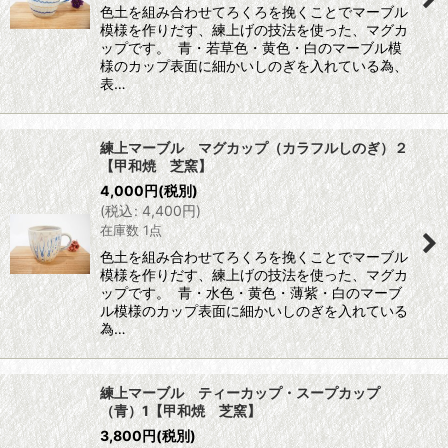
色土を組み合わせてろくろを挽くことでマーブル
模様を作りだす、練上げの技法を使った、マグカ
ップです。 青・若草色・黄色・白のマーブル模
様のカップ表面に細かいしのぎを入れている為、
表…
練上マーブル マグカップ（カラフルしのぎ）２
【甲和焼 芝窯】
4,000
円
(税別)
(
税込
:
4,400
円
)
在庫数 1点
色土を組み合わせてろくろを挽くことでマーブル
模様を作りだす、練上げの技法を使った、マグカ
ップです。 青・水色・黄色・薄紫・白のマーブ
ル模様のカップ表面に細かいしのぎを入れている
為…
練上マーブル ティーカップ・スープカップ
（青）1【甲和焼 芝窯】
3,800
円
(税別)