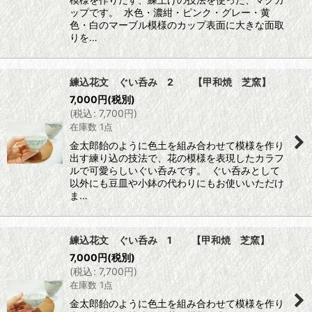
ップです。 水色・濃紺・ピンク・グレー・黄
色・白のマーブル模様のカップ表面に大きな面取
りを…
練込花文 ぐい呑み 2 【甲和焼 芝窯】
7,000
円
(税別)
(
税込
:
7,700
円
)
在庫数 1点
金太郎飴のように色土を組み合わせて模様を作り
出す練り込の技法で、花の模様を表現したカラフ
ルで可愛らしいぐい呑みです。 ぐい呑みとして
以外にも豆皿や小鉢の代わりにもお使いいただけ
ま…
練込花文 ぐい呑み 1 【甲和焼 芝窯】
7,000
円
(税別)
(
税込
:
7,700
円
)
在庫数 1点
金太郎飴のように色土を組み合わせて模様を作り