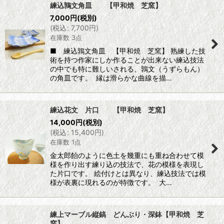
練込鶉文角皿 【甲和焼 芝窯】
7,000
円
(税別)
(
税込
:
7,700
円
)
在庫数 3点
■ 練込鶉文角皿 【甲和焼 芝窯】 熟練した技
術を持つ作家にしか作ることが出来ない練込技法
の中でも特に難しいされる、鶉文（うずらもん）
の角皿です。 縁は滑らかな曲線を描…
練込花文 片口 【甲和焼 芝窯】
14,000
円
(税別)
(
税込
:
15,400
円
)
在庫数 1点
金太郎飴のように色土を幾重にも重ね合わせて模
様を作り出す練り込の技法で、花の模様を表現し
た片口です。 絵付けとは異なり、練込技法では模
様が表裏に現れるのが特徴です。 大…
練上マーブル縦鎬 どんぶり・深鉢【甲和焼 芝
窯】