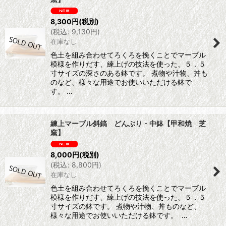
8,300
円
(税別)
(
税込
:
9,130
円
)
在庫なし
色土を組み合わせてろくろを挽くことでマーブル
模様を作りだす、練上げの技法を使った、５．５
寸サイズの深さのある鉢です。 煮物や汁物、丼も
のなど、様々な用途でお使いいただける鉢で
す。 …
練上マーブル斜鎬 どんぶり・中鉢【甲和焼 芝
窯】
8,000
円
(税別)
(
税込
:
8,800
円
)
在庫なし
色土を組み合わせてろくろを挽くことでマーブル
模様を作りだす、練上げの技法を使った、５．５
寸サイズの鉢です。 煮物や汁物、丼ものなど、
様々な用途でお使いいただける鉢です。 …