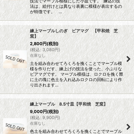
技法でマーブル模様にした小皿です。 練込の技
法は、絵付けとは異なり表裏に模様が表出するの
が特徴です。 …
練上マーブルしのぎ ビアマグ 【甲和焼 芝
窯】
2,800
円
(税別)
(
税込
:
3,080
円
)
在庫なし
土を組み合わせてろくろを挽くことでマーブル模
様を作りだす、練上げの技法を使った、小ぶりな
ビアマグです。 マーブル模様は、ロクロを挽く際
に土の塊に色土を入れ込みロクロの回転により作
り出されます…
練上マーブル 8.5寸皿【甲和焼 芝窯】
9,000
円
(税別)
(
税込
:
9,900
円
)
在庫なし
色土を組み合わせてろくろを挽くことでマーブル