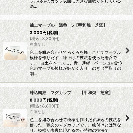
ブル模様のカップ表面に大きな面取りをしている
為…
練上マーブル 湯呑 5【甲和焼 芝窯】
3,000
円
(税別)
(
税込
:
3,300
円
)
在庫なし
色土を組み合わせてろくろを挽くことでマーブル
模様を作りだす、練上げの技法を使った湯呑で
す。 白土をベースに、青・薄緑・ベージュの計3
色のマーブル模様が細かく入りしのぎ（面取りの
削…
練込鶉紋 マグカップ 【甲和焼 芝窯】
8,000
円
(税別)
(
税込
:
8,800
円
)
在庫なし
色土を組み合わせて模様を作りだす練込の技法を
使った、鶉文のマグカップです。絵付けとは異な
り、模様が表裏に現れるのが特徴の技法で