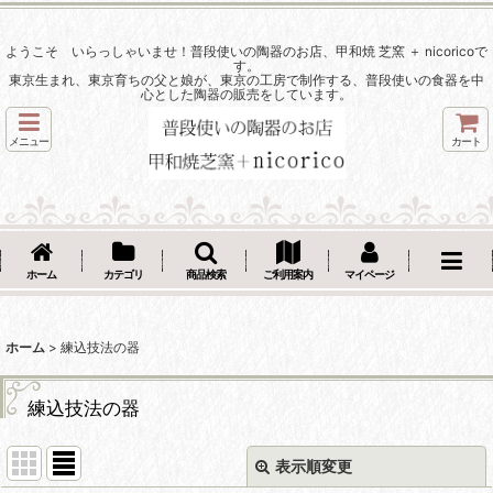
ようこそ いらっしゃいませ！普段使いの陶器のお店、甲和焼 芝窯 ＋ nicoricoで
す。
東京生まれ、東京育ちの父と娘が、東京の工房で制作する、普段使いの食器を中
心とした陶器の販売をしています。
メニュー
カート
ホーム
カテゴリ
商品検索
ご利用案内
マイページ
ホーム
>
練込技法の器
練込技法の器
表示順変更
閉じる