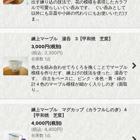
出す練り込の技法で、花の模様を表現したカラフ
ルで可愛らしいぐい呑みです。 ぐい呑みとして
以外にも豆皿や小鉢の代わりにもお使いいただけ
ま…
練上マーブル 湯呑 3【甲和焼 芝窯】
3,000
円
(税別)
(
税込
:
3,300
円
)
在庫数 1点
色土を組み合わせてろくろを挽くことでマーブル
模様を作りだす、練上げの技法を使った、湯呑で
す。 白土をベースに、ピンク・水色・青・緑の
計４色のマーブル模様が細かく入りしのぎ（面取
り…
練上マーブル マグカップ（カラフルしのぎ）４
【甲和焼 芝窯】
4,000
円
(税別)
(
税込
:
4,400
円
)
在庫数 1点