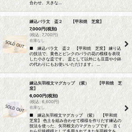
合わせ、大きな…
練込バラ文 盃２ 【甲和焼 芝窯】
7,000
円
(税別)
(
税込
:
7,700
円
)
在庫なし
■ 練込バラ文 盃２ 【甲和焼 芝窯】 練り込
の技法で、黄色とピンクのバラの花の模様を表現
した小さな盃です。 盃として以外にも豆皿や小鉢
の代わりにもお使いいただけます。 …
練込矢羽根文マグカップ (紫） 【甲和焼 芝
窯】
6,000
円
(税別)
(
税込
:
6,600
円
)
在庫なし
■ 練込矢羽根文マグカップ (紫） 【甲和焼
芝窯】 色土を組み合わせて模様を作りだす練込の
技法を使った、矢羽根文のマグカップです。 古く
から伝統模様として多用されてきた矢羽根文を…