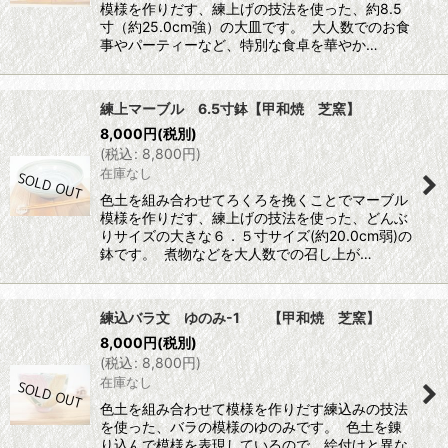
模様を作りだす、練上げの技法を使った、約8.5
寸（約25.0cm強）の大皿です。 大人数でのお食
事やパーティーなど、特別な食卓を華やか…
練上マーブル 6.5寸鉢【甲和焼 芝窯】
8,000
円
(税別)
(
税込
:
8,800
円
)
在庫なし
色土を組み合わせてろくろを挽くことでマーブル
模様を作りだす、練上げの技法を使った、どんぶ
りサイズの大きな６．５寸サイズ(約20.0cm弱)の
鉢です。 煮物などを大人数での召し上が…
練込バラ文 ゆのみ-1 【甲和焼 芝窯】
8,000
円
(税別)
(
税込
:
8,800
円
)
在庫なし
色土を組み合わせて模様を作りだす練込みの技法
を使った、バラの模様のゆのみです。 色土を錬
り込んで模様を表現しているので、絵付けと異な