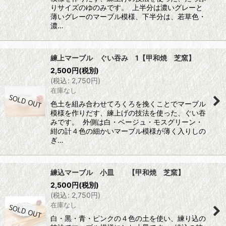
りサイズのゆのみです。 上半分は濃いグレーと
薄いグレーのマーブル模様、下半分は、若草色・
濃…
練上マーブル ぐい吞み 1【甲和焼 芝窯】
2,500
円
(税別)
(
税込
:
2,750
円
)
在庫なし
色土を組み合わせてろくろを挽くことでマーブル
模様を作りだす、練上げの技法を使った、ぐい吞
みです。 外側は白・ベージュ・モスグリーン・
紺の計４色の細かいマーブル模様が薄く入りしの
ぎ…
練込マーブル 小皿 【甲和焼 芝窯】
2,500
円
(税別)
(
税込
:
2,750
円
)
在庫なし
白・黒・青・ピンクの４色の土を使い、練り込の