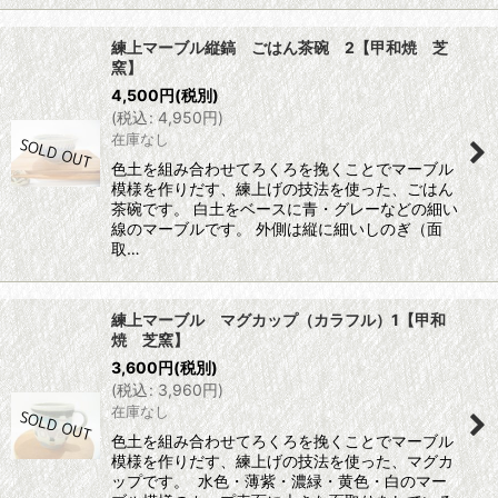
練上マーブル縦鎬 ごはん茶碗 2【甲和焼 芝
窯】
4,500
円
(税別)
(
税込
:
4,950
円
)
在庫なし
色土を組み合わせてろくろを挽くことでマーブル
模様を作りだす、練上げの技法を使った、ごはん
茶碗です。 白土をベースに青・グレーなどの細い
線のマーブルです。 外側は縦に細いしのぎ（面
取…
練上マーブル マグカップ（カラフル）1【甲和
焼 芝窯】
3,600
円
(税別)
(
税込
:
3,960
円
)
在庫なし
色土を組み合わせてろくろを挽くことでマーブル
模様を作りだす、練上げの技法を使った、マグカ
ップです。 水色・薄紫・濃緑・黄色・白のマー