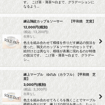
す。 こげ茶・薄茶〜白まで、グラデーションに
なるよう…
練込鶉紋カップ＆ソーサー 【甲和焼 芝窯】
12,000
円
(税別)
(
税込
:
13,200
円
)
在庫なし
色土を組み合わせて模様を作りだす練込の技法を
使った、鶉文のカップ＆ソーサーのセットです。
絵付けとは異なり、模様が表裏に現れるのが特徴
の技法です。 こげ茶・薄茶〜白まで、グラデー
シ…
練上マーブル ゆのみ（カラフル）【甲和焼 芝
窯】
3,000
円
(税別)
(
税込
:
3,300
円
)
在庫なし
色土を組み合わせてろくろを挽くことでマーブル
模様を作りだす、練上げの技法を使った、たっぷ