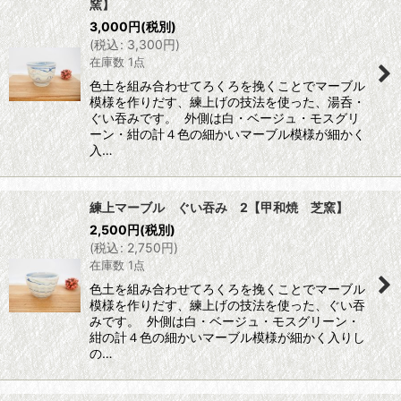
窯】
3,000
円
(税別)
(
税込
:
3,300
円
)
在庫数 1点
色土を組み合わせてろくろを挽くことでマーブル
模様を作りだす、練上げの技法を使った、湯呑・
ぐい吞みです。 外側は白・ベージュ・モスグリ
ーン・紺の計４色の細かいマーブル模様が細かく
入…
練上マーブル ぐい吞み 2【甲和焼 芝窯】
2,500
円
(税別)
(
税込
:
2,750
円
)
在庫数 1点
色土を組み合わせてろくろを挽くことでマーブル
模様を作りだす、練上げの技法を使った、ぐい吞
みです。 外側は白・ベージュ・モスグリーン・
紺の計４色の細かいマーブル模様が細かく入りし
の…