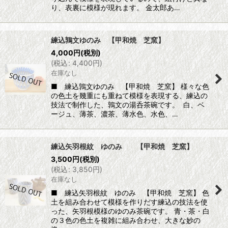
り、表裏に模様が現れます。 金太郎あ…
練込鶉文ゆのみ 【甲和焼 芝窯】
4,000
円
(税別)
(
税込
:
4,400
円
)
在庫なし
■ 練込鶉文ゆのみ 【甲和焼 芝窯】 様々な色
の色土を幾重にも重ねて模様を表現する、練込の
技法で制作した、鶉文の湯呑茶碗です。 白、ベ
ージュ、薄茶、濃茶、薄水色、水色、…
練込矢羽根紋 ゆのみ 【甲和焼 芝窯】
3,500
円
(税別)
(
税込
:
3,850
円
)
在庫なし
■ 練込矢羽根紋 ゆのみ 【甲和焼 芝窯】 色
土を組み合わせて模様を作りだす練込の技法を使
った、矢羽根模様のゆのみ茶碗です。 青・茶・白
の３色の色土を複雑に組み合わせ、大きな妙の