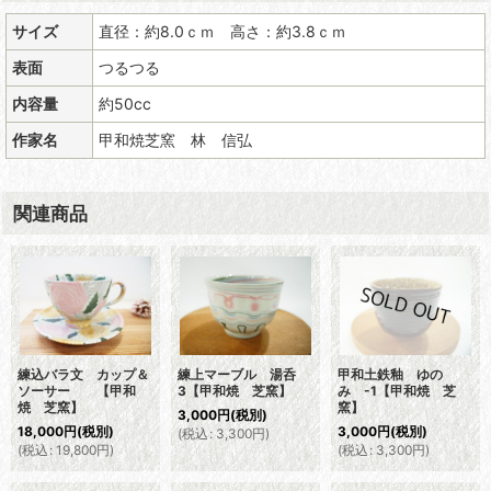
サイズ
直径：約8.0ｃｍ 高さ：約3.8ｃｍ
表面
つるつる
内容量
約50cc
作家名
甲和焼芝窯 林 信弘
関連商品
練込バラ文 カップ＆
練上マーブル 湯呑
甲和土鉄釉 ゆの
ソーサー 【甲和
3【甲和焼 芝窯】
み -1【甲和焼 芝
焼 芝窯】
窯】
3,000
円
(税別)
18,000
円
(税別)
3,000
円
(税別)
(
税込
:
3,300
円
)
(
税込
:
19,800
円
)
(
税込
:
3,300
円
)