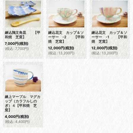
練込鶉文角皿 【甲
練込花文 カップ＆ソ
練込花文 カップ＆ソ
和焼 芝窯】
ーサー -2 【甲和
ーサー -1 【甲和
焼 芝窯】
焼 芝窯】
7,000
円
(税別)
12,000
円
(税別)
12,000
円
(税別)
(
税込
:
7,700
円
)
(
税込
:
13,200
円
)
(
税込
:
13,200
円
)
練上マーブル マグカ
ップ（カラフルしの
ぎ）４【甲和焼 芝
窯】
4,000
円
(税別)
(
税込
:
4,400
円
)