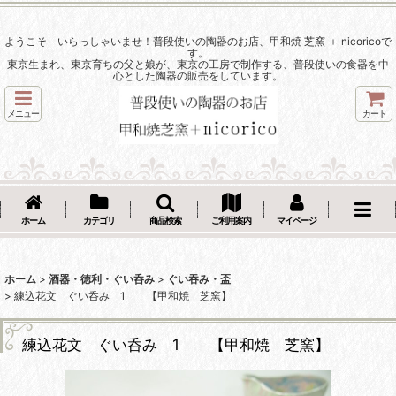
ようこそ いらっしゃいませ！普段使いの陶器のお店、甲和焼 芝窯 ＋ nicoricoで
す。
東京生まれ、東京育ちの父と娘が、東京の工房で制作する、普段使いの食器を中
心とした陶器の販売をしています。
メニュー
カート
ホーム
カテゴリ
商品検索
ご利用案内
マイページ
ホーム
>
酒器・徳利・ぐい呑み
>
ぐい吞み・盃
>
練込花文 ぐい呑み 1 【甲和焼 芝窯】
練込花文 ぐい呑み 1 【甲和焼 芝窯】