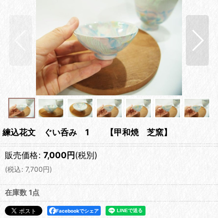
練込花文 ぐい呑み 1 【甲和焼 芝窯】
販売価格
:
7,000
円
(税別)
(
税込
:
7,700
円
)
在庫数 1点
Facebookでシェア