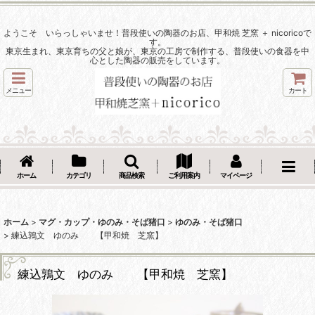
ようこそ いらっしゃいませ！普段使いの陶器のお店、甲和焼 芝窯 ＋ nicoricoで
す。
東京生まれ、東京育ちの父と娘が、東京の工房で制作する、普段使いの食器を中
心とした陶器の販売をしています。
メニュー
カート
ホーム
カテゴリ
商品検索
ご利用案内
マイページ
ホーム
>
マグ・カップ・ゆのみ・そば猪口
>
ゆのみ・そば猪口
>
練込鶉文 ゆのみ 【甲和焼 芝窯】
練込鶉文 ゆのみ 【甲和焼 芝窯】