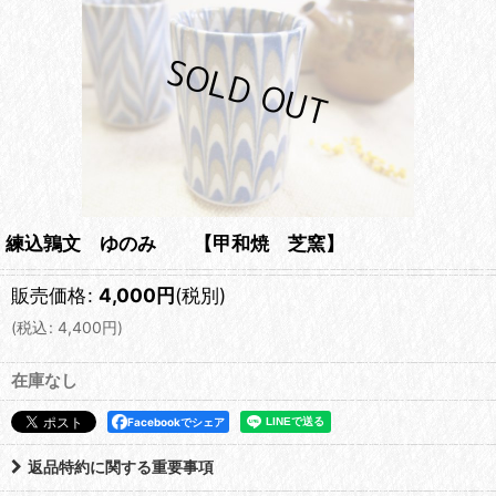
練込鶉文 ゆのみ 【甲和焼 芝窯】
販売価格
:
4,000
円
(税別)
(
税込
:
4,400
円
)
在庫なし
Facebookでシェア
返品特約に関する重要事項