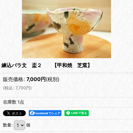
練込バラ文 盃２ 【甲和焼 芝窯】
販売価格
:
7,000
円
(税別)
(
税込
:
7,700
円
)
在庫数 1点
Facebookでシェア
数量
:
個