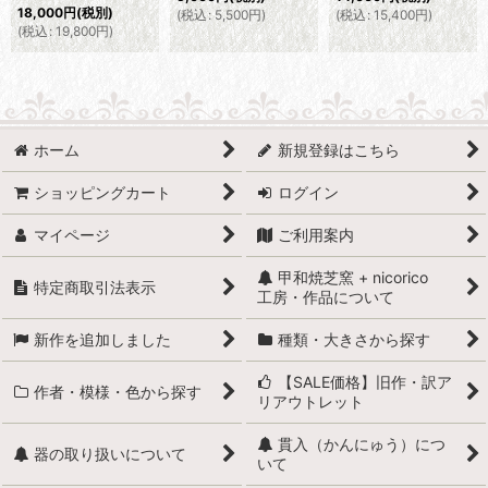
18,000
円
(税別)
(
税込
:
5,500
円
)
(
税込
:
15,400
円
)
(
税込
:
19,800
円
)
ホーム
新規登録はこちら
ショッピングカート
ログイン
マイページ
ご利用案内
甲和焼芝窯 + nicorico
特定商取引法表示
工房・作品について
新作を追加しました
種類・大きさから探す
【SALE価格】旧作・訳ア
作者・模様・色から探す
リアウトレット
貫入（かんにゅう）につ
器の取り扱いについて
いて