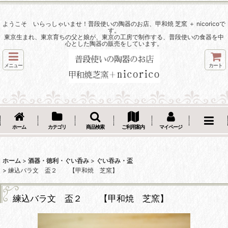
ようこそ いらっしゃいませ！普段使いの陶器のお店、甲和焼 芝窯 ＋ nicoricoで
す。
東京生まれ、東京育ちの父と娘が、東京の工房で制作する、普段使いの食器を中
心とした陶器の販売をしています。
メニュー
カート
ホーム
カテゴリ
商品検索
ご利用案内
マイページ
ホーム
>
酒器・徳利・ぐい呑み
>
ぐい吞み・盃
>
練込バラ文 盃２ 【甲和焼 芝窯】
練込バラ文 盃２ 【甲和焼 芝窯】