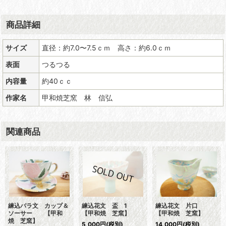
商品詳細
サイズ
直径：約7.0〜7.5ｃｍ 高さ：約6.0ｃｍ
表面
つるつる
内容量
約40ｃｃ
作家名
甲和焼芝窯 林 信弘
関連商品
練込バラ文 カップ＆
練込花文 盃 1
練込花文 片口
ソーサー 【甲和
【甲和焼 芝窯】
【甲和焼 芝窯】
焼 芝窯】
5,000
円
(税別)
14,000
円
(税別)