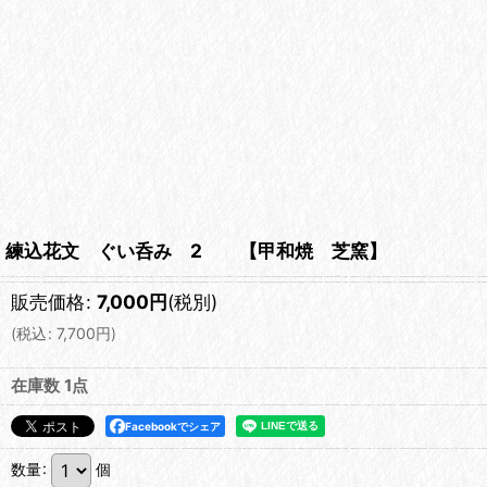
練込花文 ぐい呑み 2 【甲和焼 芝窯】
販売価格
:
7,000
円
(税別)
(
税込
:
7,700
円
)
在庫数 1点
Facebookでシェア
数量
:
個