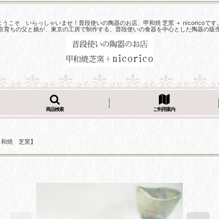
ようこそ いらっしゃいませ！普段使いの陶器のお店、甲和焼 芝窯 ＋ nicoricoです
京育ちの父と娘が、東京の工房で制作する、普段使いの食器を中心とした陶器の販
商品検索
ご利用案内
和焼 芝窯】