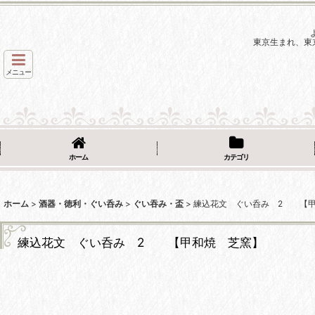
東京生まれ、東
メニュー
ホーム
カテゴリ
ホーム
>
酒器・徳利・ぐい呑み
>
ぐい吞み・盃
>
練込花文 ぐい呑み 2 【甲
練込花文 ぐい呑み 2 【甲和焼 芝窯】