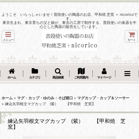
ようこそ いらっしゃいませ！普段使いの陶器のお店、甲和焼 芝窯 ＋ nicoricoで
す。
東京生まれ、東京育ちの父と娘が、東京の工房で制作する、普段使いの食器を中
心とした陶器の販売をしています。
メニュー
カート
ホーム
カテゴリ
商品検索
ご利用案内
マイページ
ホーム
>
マグ・カップ・ゆのみ・そば猪口
>
マグカップ・カップ＆ソーサー
>
練込矢羽根文マグカップ (紫） 【甲和焼 芝窯】
練込矢羽根文マグカップ (紫） 【甲和焼 芝
窯】