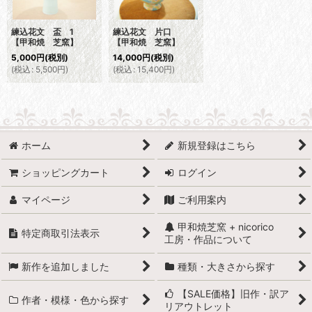
練込花文 盃 1
練込花文 片口
【甲和焼 芝窯】
【甲和焼 芝窯】
5,000
円
(税別)
14,000
円
(税別)
(
税込
:
5,500
円
)
(
税込
:
15,400
円
)
ホーム
新規登録はこちら
ショッピングカート
ログイン
マイページ
ご利用案内
甲和焼芝窯 + nicorico
特定商取引法表示
工房・作品について
新作を追加しました
種類・大きさから探す
【SALE価格】旧作・訳ア
作者・模様・色から探す
リアウトレット