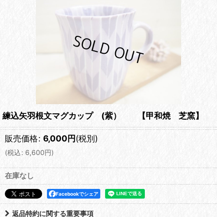
練込矢羽根文マグカップ (紫） 【甲和焼 芝窯】
販売価格
:
6,000
円
(税別)
(
税込
:
6,600
円
)
在庫なし
Facebookでシェア
返品特約に関する重要事項