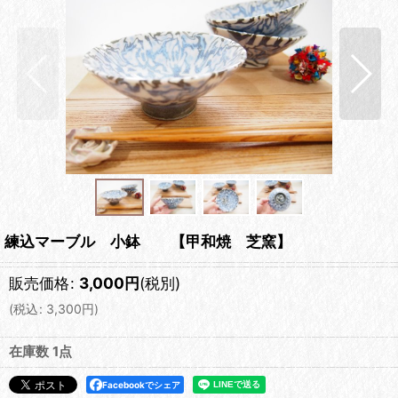
練込マーブル 小鉢 【甲和焼 芝窯】
販売価格
:
3,000
円
(税別)
(
税込
:
3,300
円
)
在庫数 1点
Facebookでシェア