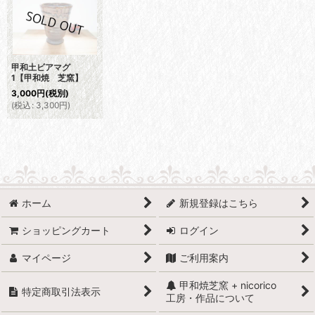
甲和土ビアマグ
1【甲和焼 芝窯】
3,000
円
(税別)
(
税込
:
3,300
円
)
ホーム
新規登録はこちら
ショッピングカート
ログイン
マイページ
ご利用案内
甲和焼芝窯 + nicorico
特定商取引法表示
工房・作品について