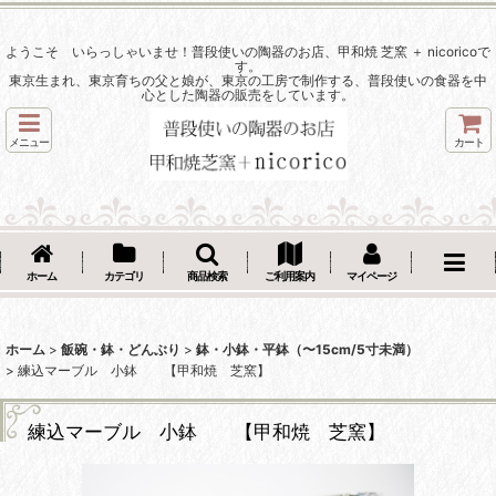
ようこそ いらっしゃいませ！普段使いの陶器のお店、甲和焼 芝窯 ＋ nicoricoで
す。
東京生まれ、東京育ちの父と娘が、東京の工房で制作する、普段使いの食器を中
心とした陶器の販売をしています。
メニュー
カート
ホーム
カテゴリ
商品検索
ご利用案内
マイページ
ホーム
>
飯碗・鉢・どんぶり
>
鉢・小鉢・平鉢（〜15cm/5寸未満）
>
練込マーブル 小鉢 【甲和焼 芝窯】
練込マーブル 小鉢 【甲和焼 芝窯】