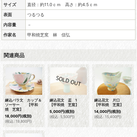
サイズ
直径：約11.0ｃｍ 高さ：約4.5ｃｍ
表面
つるつる
内容量
－
作家名
甲和焼芝窯 林 信弘
関連商品
練込バラ文 カップ＆
練込花文 盃 1
練込花文 片口
ソーサー 【甲和
【甲和焼 芝窯】
【甲和焼 芝窯】
焼 芝窯】
5,000
円
(税別)
14,000
円
(税別)
18,000
円
(税別)
(
税込
:
5,500
円
)
(
税込
:
15,400
円
)
(
税込
:
19,800
円
)