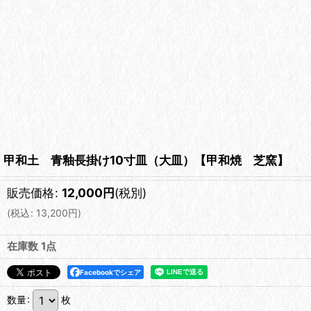
甲和土 青釉長掛け10寸皿（大皿）【甲和焼 芝窯】
販売価格
:
12,000
円
(税別)
(
税込
:
13,200
円
)
在庫数 1点
Facebookでシェア
数量
:
枚