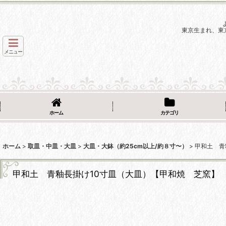
東京生まれ、東
メニュー
ホーム
カテゴリ
ホーム
>
取皿・中皿・大皿
>
大皿・大鉢（約25cm以上/約８寸〜）
>
甲和土 青
甲和土 青釉長掛け10寸皿（大皿）【甲和焼 芝窯】