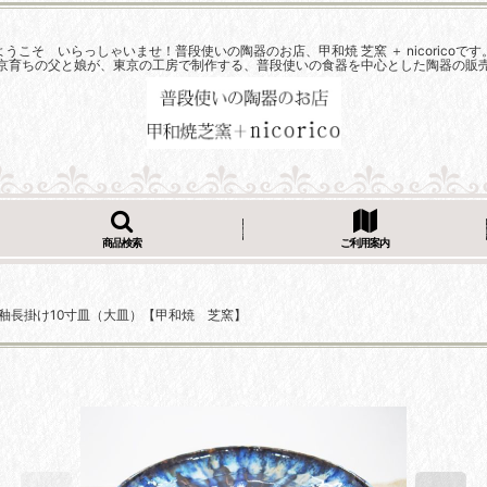
ようこそ いらっしゃいませ！普段使いの陶器のお店、甲和焼 芝窯 ＋ nicoricoです
京育ちの父と娘が、東京の工房で制作する、普段使いの食器を中心とした陶器の販
商品検索
ご利用案内
釉長掛け10寸皿（大皿）【甲和焼 芝窯】