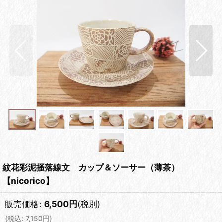
紋花彩泥掻落線文 カップ＆ソーサー（薄茶）
【nicorico】
販売価格
:
6,500
円
(税別)
(
税込
:
7,150
円
)