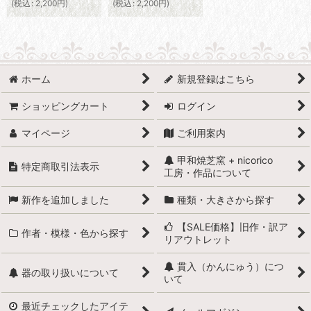
(
税込
:
2,200
円
)
(
税込
:
2,200
円
)
ホーム
新規登録はこちら
ショッピングカート
ログイン
マイページ
ご利用案内
甲和焼芝窯 + nicorico
特定商取引法表示
工房・作品について
新作を追加しました
種類・大きさから探す
【SALE価格】旧作・訳ア
作者・模様・色から探す
リアウトレット
貫入（かんにゅう）につ
器の取り扱いについて
いて
最近チェックしたアイテ