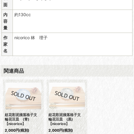
面
内
約130cc
容
量
作
nicorico 林 理子
家
名
関連商品
紋花彩泥掻落格子文
紋花彩泥掻落格子文
輪花豆皿 (青)
輪花豆皿 (黒)
【nicorico】
【nicorico】
2,000
円
(税別)
2,000
円
(税別)