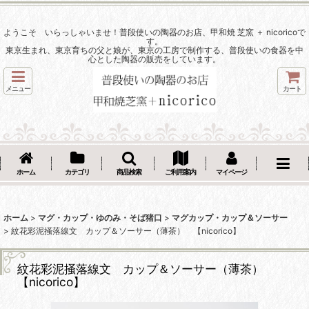
ようこそ いらっしゃいませ！普段使いの陶器のお店、甲和焼 芝窯 ＋ nicoricoで
す。
東京生まれ、東京育ちの父と娘が、東京の工房で制作する、普段使いの食器を中
心とした陶器の販売をしています。
メニュー
カート
ホーム
カテゴリ
商品検索
ご利用案内
マイページ
ホーム
>
マグ・カップ・ゆのみ・そば猪口
>
マグカップ・カップ＆ソーサー
>
紋花彩泥掻落線文 カップ＆ソーサー（薄茶） 【nicorico】
紋花彩泥掻落線文 カップ＆ソーサー（薄茶）
【nicorico】