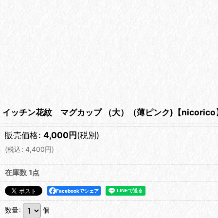
イッチン花紋 マグカップ （大）（薄ピンク)【nicorico
販売価格
:
4,000
円
(税別)
(
税込
:
4,400
円
)
在庫数 1点
Facebookでシェア
数量
:
個