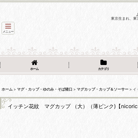
東京生まれ、東
メニュー
ホーム
カテゴリ
ホーム
>
マグ・カップ・ゆのみ・そば猪口
>
マグカップ・カップ＆ソーサー
>
イ
イッチン花紋 マグカップ （大）（薄ピンク)【nicoric