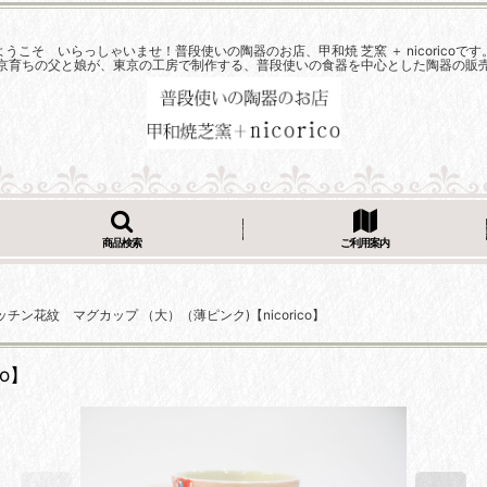
ようこそ いらっしゃいませ！普段使いの陶器のお店、甲和焼 芝窯 ＋ nicoricoです
京育ちの父と娘が、東京の工房で制作する、普段使いの食器を中心とした陶器の販
商品検索
ご利用案内
ッチン花紋 マグカップ （大）（薄ピンク)【nicorico】
o】