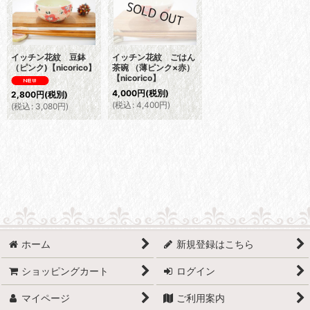
イッチン花紋 豆鉢
イッチン花紋 ごはん
（ピンク)【nicorico】
茶碗 （薄ピンク×赤）
【nicorico】
4,000
円
(税別)
2,800
円
(税別)
(
税込
:
4,400
円
)
(
税込
:
3,080
円
)
ホーム
新規登録はこちら
ショッピングカート
ログイン
マイページ
ご利用案内