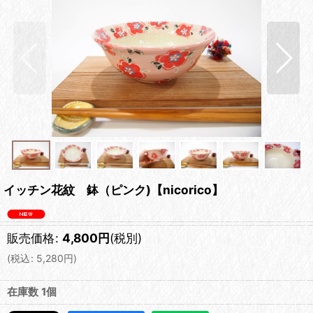
イッチン花紋 鉢（ピンク)【nicorico】
販売価格
:
4,800
円
(税別)
(
税込
:
5,280
円
)
在庫数 1個