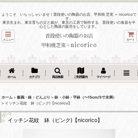
ようこそ いらっしゃいませ！普段使いの陶器のお店、甲和焼 芝窯 ＋ nicoricoで
す。
東京生まれ、東京育ちの父と娘が、東京の工房で制作する、普段使いの食器を中
心とした陶器の販売をしています。
メニュー
カート
ホーム
カテゴリ
商品検索
ご利用案内
マイページ
ホーム
>
飯碗・鉢・どんぶり
>
鉢・小鉢・平鉢（〜15cm/5寸未満）
>
イッチン花紋 鉢（ピンク)【nicorico】
イッチン花紋 鉢（ピンク)【nicorico】