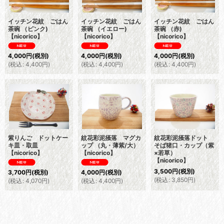
イッチン花紋 ごはん
イッチン花紋 ごはん
イッチン花紋 ごはん
茶碗 （ピンク)
茶碗 （イエロー)
茶碗 （赤)
【nicorico】
【nicorico】
【nicorico】
4,000
円
(税別)
4,000
円
(税別)
4,000
円
(税別)
(
税込
:
4,400
円
)
(
税込
:
4,400
円
)
(
税込
:
4,400
円
)
紫りんご ドットケー
紋花彩泥掻落 マグカ
紋花彩泥掻落ドット
キ皿・取皿
ップ （丸・薄紫/大）
そば猪口・カップ（紫
【nicorico】
【nicorico】
×若草）
【nicorico】
3,500
円
(税別)
3,700
円
(税別)
4,000
円
(税別)
(
税込
:
3,850
円
)
(
税込
:
4,070
円
)
(
税込
:
4,400
円
)