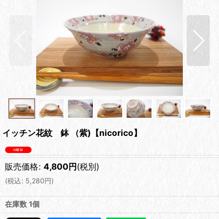
イッチン花紋 鉢 （紫)【nicorico】
販売価格
:
4,800
円
(税別)
(
税込
:
5,280
円
)
在庫数 1個