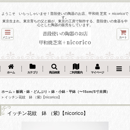
ようこそ いらっしゃいませ！普段使いの陶器のお店、甲和焼 芝窯 ＋ nicoricoで
す。
東京生まれ、東京育ちの父と娘が、東京の工房で制作する、普段使いの食器を中
心とした陶器の販売をしています。
メニュー
カート
ホーム
カテゴリ
商品検索
ご利用案内
マイページ
ホーム
>
飯碗・鉢・どんぶり
>
鉢・小鉢・平鉢（〜15cm/5寸未満）
>
イッチン花紋 鉢 （紫)【nicorico】
イッチン花紋 鉢 （紫)【nicorico】