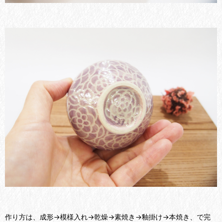
作り方は、成形→模様入れ→乾燥→素焼き→釉掛け→本焼き、で完