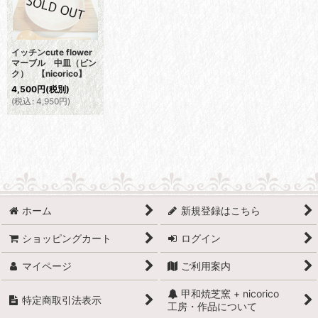
イッチンcute flower
マーブル 中皿（ピン
ク） 【nicorico】
4,500
円
(税別)
(
税込
:
4,950
円
)
ホーム
新規登録はこちら
ショッピングカート
ログイン
マイページ
ご利用案内
甲和焼芝窯 + nicorico
特定商取引法表示
工房・作品について