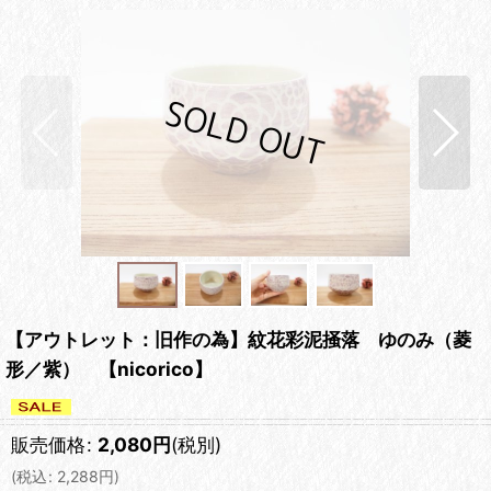
【アウトレット：旧作の為】紋花彩泥掻落 ゆのみ（菱
形／紫） 【nicorico】
販売価格
:
2,080
円
(税別)
(
税込
:
2,288
円
)