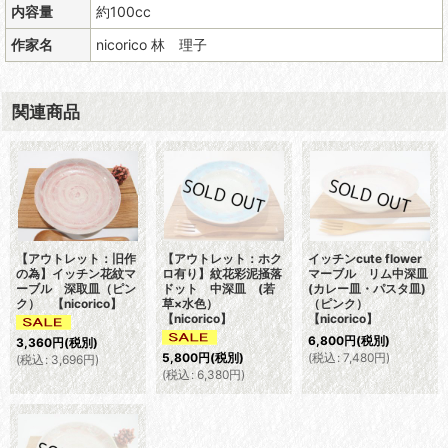
内容量
約100cc
作家名
nicorico 林 理子
関連商品
【アウトレット：旧作
【アウトレット：ホク
イッチンcute flower
の為】イッチン花紋マ
ロ有り】紋花彩泥掻落
マーブル リム中深皿
ーブル 深取皿（ピン
ドット 中深皿 (若
(カレー皿・パスタ皿)
ク） 【nicorico】
草×水色）
（ピンク）
【nicorico】
【nicorico】
6,800
円
(税別)
3,360
円
(税別)
(
税込
:
7,480
円
)
5,800
円
(税別)
(
税込
:
3,696
円
)
(
税込
:
6,380
円
)