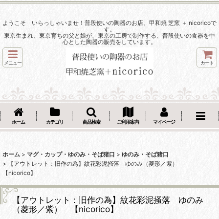
ようこそ いらっしゃいませ！普段使いの陶器のお店、甲和焼 芝窯 ＋ nicoricoで
す。
東京生まれ、東京育ちの父と娘が、東京の工房で制作する、普段使いの食器を中
心とした陶器の販売をしています。
メニュー
カート
ホーム
カテゴリ
商品検索
ご利用案内
マイページ
ホーム
>
マグ・カップ・ゆのみ・そば猪口
>
ゆのみ・そば猪口
>
【アウトレット：旧作の為】紋花彩泥掻落 ゆのみ（菱形／紫）
【nicorico】
【アウトレット：旧作の為】紋花彩泥掻落 ゆのみ
（菱形／紫） 【nicorico】