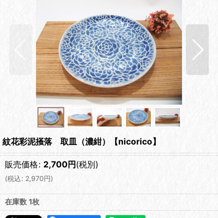
紋花彩泥掻落 取皿（濃紺）【nicorico】
販売価格
:
2,700
円
(税別)
(
税込
:
2,970
円
)
在庫数 1枚