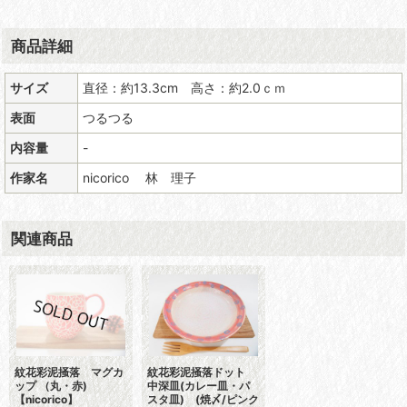
商品詳細
サイズ
直径：約13.3cm 高さ：約2.0ｃｍ
表面
つるつる
内容量
-
作家名
nicorico 林 理子
関連商品
紋花彩泥掻落 マグカ
紋花彩泥掻落ドット
ップ （丸・赤)
中深皿(カレー皿・パ
【nicorico】
スタ皿) (焼〆/ピンク