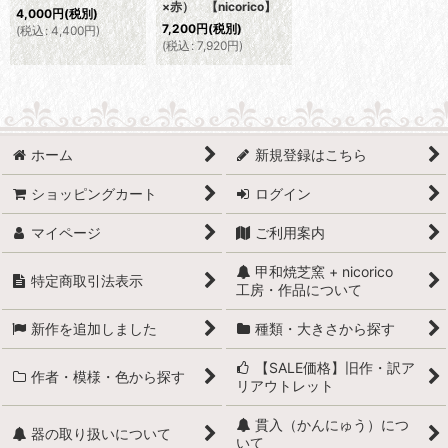
×赤） 【nicorico】
4,000
円
(税別)
7,200
円
(税別)
(
税込
:
4,400
円
)
(
税込
:
7,920
円
)
ホーム
新規登録はこちら
ショッピングカート
ログイン
マイページ
ご利用案内
甲和焼芝窯 + nicorico
特定商取引法表示
工房・作品について
新作を追加しました
種類・大きさから探す
【SALE価格】旧作・訳ア
作者・模様・色から探す
リアウトレット
貫入（かんにゅう）につ
器の取り扱いについて
いて