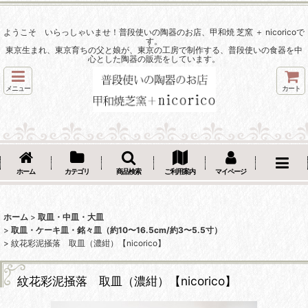
ようこそ いらっしゃいませ！普段使いの陶器のお店、甲和焼 芝窯 ＋ nicoricoで
す。
東京生まれ、東京育ちの父と娘が、東京の工房で制作する、普段使いの食器を中
心とした陶器の販売をしています。
メニュー
カート
ホーム
カテゴリ
商品検索
ご利用案内
マイページ
ホーム
>
取皿・中皿・大皿
>
取皿・ケーキ皿・銘々皿（約10〜16.5cm/約3〜5.5寸）
>
紋花彩泥掻落 取皿（濃紺）【nicorico】
紋花彩泥掻落 取皿（濃紺）【nicorico】