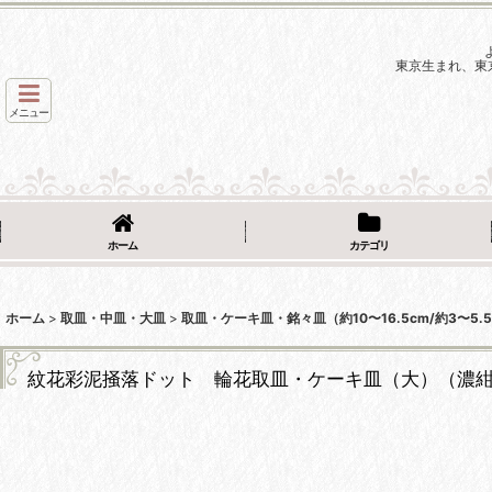
東京生まれ、東
メニュー
ホーム
カテゴリ
ホーム
>
取皿・中皿・大皿
>
取皿・ケーキ皿・銘々皿（約10〜16.5cm/約3〜5.
紋花彩泥掻落ドット 輪花取皿・ケーキ皿（大）（濃紺×赤）