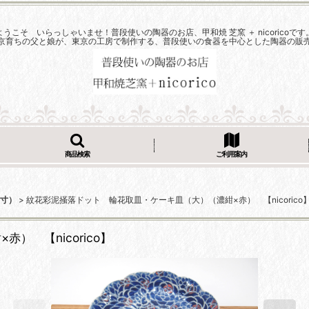
ようこそ いらっしゃいませ！普段使いの陶器のお店、甲和焼 芝窯 ＋ nicoricoです
京育ちの父と娘が、東京の工房で制作する、普段使いの食器を中心とした陶器の販
商品検索
ご利用案内
5寸）
>
紋花彩泥掻落ドット 輪花取皿・ケーキ皿（大）（濃紺×赤） 【nicorico
 【nicorico】