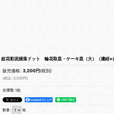
紋花彩泥掻落ドット 輪花取皿・ケーキ皿（大）（濃紺×赤） 
販売価格
:
3,200
円
(税別)
(
税込
:
3,520
円
)
在庫数 1枚
Facebookでシェア
数量
:
枚