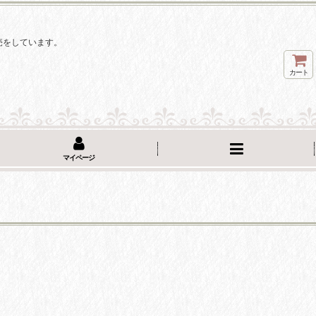
。
売をしています。
カート
マイページ
】