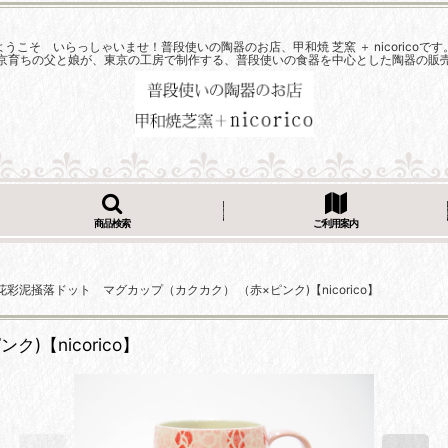
ようこそ いらっしゃいませ！普段使いの陶器のお店、甲和焼 芝窯 ＋ nicoricoです
京育ちの父と娘が、東京の工房で制作する、普段使いの食器を中心とした陶器の販
商品検索
ご利用案内
花彩泥掻落ドット マグカップ（カクカク） （赤×ピンク)【nicorico】
【nicorico】