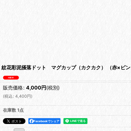
紋花彩泥掻落ドット マグカップ（カクカク） （赤×ピンク)【
販売価格
:
4,000
円
(税別)
(
税込
:
4,400
円
)
在庫数 1点
Facebookでシェア