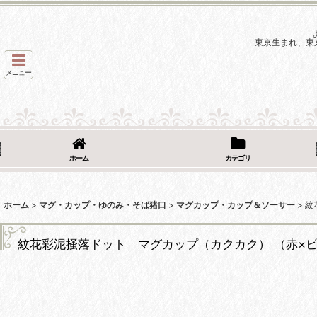
東京生まれ、東
メニュー
ホーム
カテゴリ
ホーム
>
マグ・カップ・ゆのみ・そば猪口
>
マグカップ・カップ＆ソーサー
>
紋
紋花彩泥掻落ドット マグカップ（カクカク） （赤×ピンク)